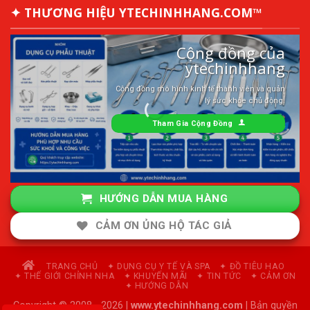
✦ THƯƠNG HIỆU YTECHINHHANG.COM™
Cộng đồng của
ytechinhhang
Cộng đồng mô hình kinh tế thành viên và quản
lý sức khỏe chủ động.
Tham Gia Cộng Đồng
HƯỚNG DẪN MUA HÀNG
CẢM ƠN ỦNG HỘ TÁC GIẢ
TRANG CHỦ
✦ DỤNG CỤ Y TẾ VÀ SPA
✦ ĐỒ TIÊU HAO
✦ THẾ GIỚI CHỈNH NHA
✦ KHUYẾN MÃI
✦ TIN TỨC
✦ CẢM ƠN
✦ HƯỚNG DẪN
Copyright © 2008 - 2026 |
www.ytechinhhang.com
| Bản quyền