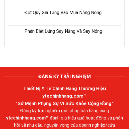
Đột Quỵ Gia Tăng Vào Mùa Nắng Nóng
Phân Biệt Đúng Say Nắng Và Say Nóng
ĐĂNG KÝ TRẢI NGHIỆM
Thiết Bị Y Tế Chính Hãng Thương Hiệu
ytechinhhang.com™
"Sứ Mệnh Phụng Sự Vì Sức Khỏe Cộng Đồng"
Đăng ký trải nghiệm giải pháp bán hàng cùng
ytechinhhang.com™
đánh giá hiệu quả hoạt động và phản
hồi về nhu cầu, nguyện vọng của doanh nghiệp/cửa