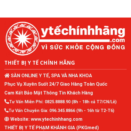
THIẾT BỊ Y TẾ CHÍNH HÃNG
SÀN ONLINE Y TẾ, SPA VÀ NHA KHOA
Phục Vụ Xuyên Suốt 24/7 Giao Hàng Toàn Quốc
Cam Kết Bảo Mật Thông Tin Khách Hàng
Tư Vấn Miễn Phí:
0825.8888.90
(8h - 18h cả T7/CN/Lễ)
Tư Vấn Chuyên Gia:
096.345.8866
(9h - 16h từ T2-T6)
Website:
www.ytechinhhang.com
THIẾT BỊ Y TẾ PHẠM KHÁNH GIA (PKGmed)