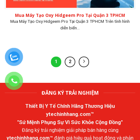
Mua Máy Tạo Oxy Hidgeem Pro Tại Quận 3 TPHCM
Mua Máy Tạo Oxy Hidgeem Pro Tại Quận 3 TPHCM Trên tình hình
diễn biến...
1
2
ĐĂNG KÝ TRẢI NGHIỆM
Thiết Bị Y Tế Chính Hãng Thương Hiệu
ytechinhhang.com™
"Sứ Mệnh Phụng Sự Vì Sức Khỏe Cộng Đồng"
Đăng ký trải nghiệm giải pháp bán hàng cùng
ytechinhhang.com™
đánh giá hiệu quả hoạt động và phản