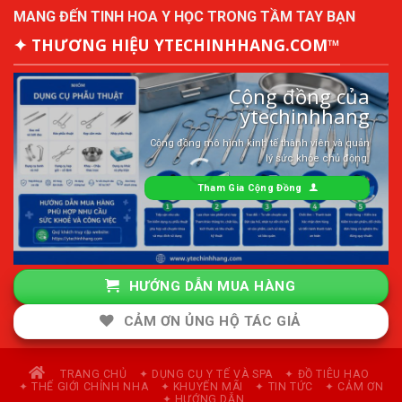
MANG ĐẾN TINH HOA Y HỌC TRONG TẦM TAY BẠN
✦ THƯƠNG HIỆU YTECHINHHANG.COM™
Cộng đồng của
ytechinhhang
Cộng đồng mô hình kinh tế thành viên và quản
lý sức khỏe chủ động.
Tham Gia Cộng Đồng
HƯỚNG DẪN MUA HÀNG
CẢM ƠN ỦNG HỘ TÁC GIẢ
TRANG CHỦ
✦ DỤNG CỤ Y TẾ VÀ SPA
✦ ĐỒ TIÊU HAO
✦ THẾ GIỚI CHỈNH NHA
✦ KHUYẾN MÃI
✦ TIN TỨC
✦ CẢM ƠN
✦ HƯỚNG DẪN