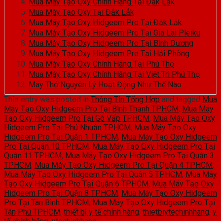
Mua Máy Tạo Oxy Chính Hãng Tại Đắk Lắk
Mua Máy Tạo Oxy Tại Đắk Lắk
Mua Máy Tạo Oxy Hidgeem Pro Tại Đắk Lắk
Mua Máy Tạo Oxy Hidgeem Pro Tại Gia Lai Pleiku
Mua Máy Tạo Oxy Hidgeem Pro Tại Bình Dương
Mua Máy Tạo Oxy Hidgeem Pro Tại Hải Phòng
Mua Máy Tạo Oxy Chính Hãng Tại Phú Thọ
Mua Máy Tạo Oxy Chính Hãng Tại Việt Trì Phú Thọ
Máy Thở Nguyên Lý Hoạt Động Như Thế Nào
This entry was posted in
Thông Tin Tổng Hợp
and tagged
Mua
Máy Tạo Oxy Hidgeem Pro Tại Bình Thạnh TPHCM
,
Mua Máy
Tạo Oxy Hidgeem Pro Tại Gò Vấp TPHCM
,
Mua Máy Tạo Oxy
Hidgeem Pro Tại Phú Nhuận TPHCM
,
Mua Máy Tạo Oxy
Hidgeem Pro Tại Quận 1 TPHCM
,
Mua Máy Tạo Oxy Hidgeem
Pro Tại Quận 10 TPHCM
,
Mua Máy Tạo Oxy Hidgeem Pro Tại
Quận 11 TPHCM
,
Mua Máy Tạo Oxy Hidgeem Pro Tại Quận 3
TPHCM
,
Mua Máy Tạo Oxy Hidgeem Pro Tại Quận 4 TPHCM
,
Mua Máy Tạo Oxy Hidgeem Pro Tại Quận 5 TPHCM
,
Mua Máy
Tạo Oxy Hidgeem Pro Tại Quận 6 TPHCM
,
Mua Máy Tạo Oxy
Hidgeem Pro Tại Quận 8 TPHCM
,
Mua Máy Tạo Oxy Hidgeem
Pro Tại Tân Bình TPHCM
,
Mua Máy Tạo Oxy Hidgeem Pro Tại
Tân Phú TPHCM
,
thiết bị y tế chính hãng
,
thietbiytechinhhang
,
y