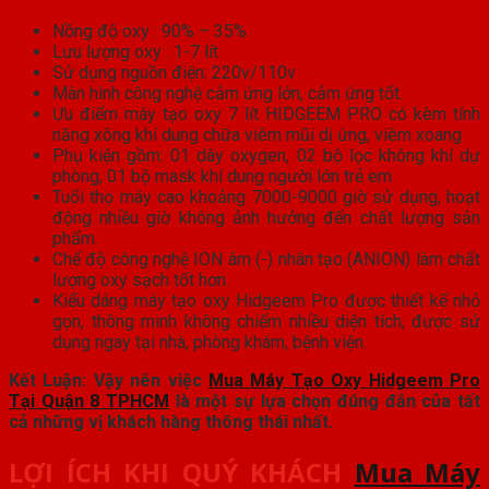
Nồng độ oxy : 90% – 35%
Lưu lượng oxy : 1-7 lít
Sử dụng nguồn điện: 220v/110v
Màn hình công nghệ cảm ứng lớn, cảm ứng tốt.
Ưu điểm máy tạo oxy 7 lít HIDGEEM PRO có kèm tính
năng xông khí dung chữa viêm mũi dị ứng, viêm xoang
Phụ kiện gồm: 01 dây oxygen, 02 bộ lọc không khí dự
phòng, 01 bộ mask khí dung người lớn trẻ em
Tuổi thọ máy cao khoảng 7000-9000 giờ sử dụng, hoạt
động nhiều giờ không ảnh hưởng đến chất lượng sản
phẩm.
Chế độ công nghệ ION âm (-) nhân tạo (ANION) làm chất
lượng oxy sạch tốt hơn.
Kiểu dáng máy tạo oxy Hidgeem Pro được thiết kế nhỏ
gọn, thông minh không chiếm nhiều diện tích, được sử
dụng ngay tại nhà, phòng khám, bệnh viện.
Kết Luận: Vậy nên việc
Mua Máy Tạo Oxy Hidgeem Pro
Tại Quận 8 TPHCM
là một sự lựa chọn đúng đắn của tất
cả những vị khách hàng thông thái nhất.
LỢI ÍCH KHI QUÝ KHÁCH
Mua Máy