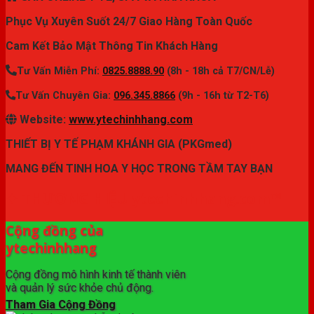
Phục Vụ Xuyên Suốt 24/7 Giao Hàng Toàn Quốc
Cam Kết Bảo Mật Thông Tin Khách Hàng
Tư Vấn Miễn Phí:
0825.8888.90
(8h - 18h cả T7/CN/Lễ)
Tư Vấn Chuyên Gia:
096.345.8866
(9h - 16h từ T2-T6)
Website:
www.ytechinhhang.com
THIẾT BỊ Y TẾ PHẠM KHÁNH GIA (PKGmed)
MANG ĐẾN TINH HOA Y HỌC TRONG TẦM TAY BẠN
✦ THƯƠNG HIỆU ytechinhhang.com™
Cộng đồng của
ytechinhhang
Cộng đồng mô hình kinh tế thành viên
và quản lý sức khỏe chủ động.
Tham Gia Cộng Đồng