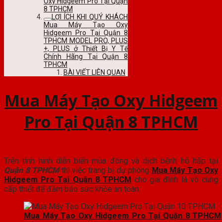
Oxy Hidgeem Pro Tại Quận
8 TPHCM
LỢI ÍCH KHI QUÝ KHÁCH
Mua Máy Tạo Oxy
Hidgeem Pro Tại Quận 8
TPHCM MODEL PRO, PLUS
+, PLUS ở Thiết Bị Y Tế
Chính Hãng Tại Quận 8
TPHCM
BÀI VIẾT LIÊN QUAN
Mua Máy Tạo Oxy Hidgeem
Pro Tại Quận 8 TPHCM
Trên tình hình diễn biến mùa đông và dịch bệnh hô hấp tại
Quận 8 TPHCM
thì việc trang bị dự phòng
Mua Máy Tạo Oxy
Hidgeem Pro Tại Quận 8 TPHCM
cho gia đình là vô cùng
cấp thiết để đảm bảo sức khỏe an toàn.
Mua Máy Tạo Oxy Hidgeem Pro Tại Quận 8 TPHCM