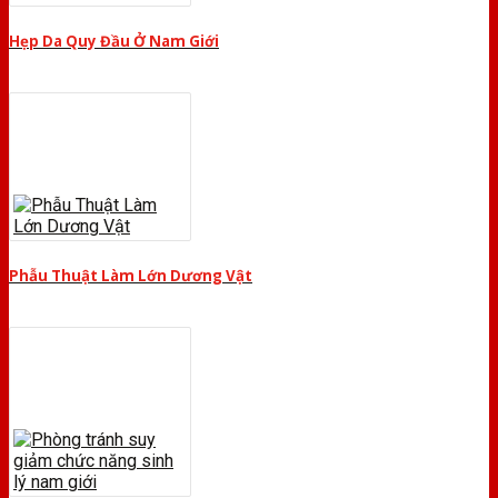
Hẹp Da Quy Đầu Ở Nam Giới
Phẫu Thuật Làm Lớn Dương Vật