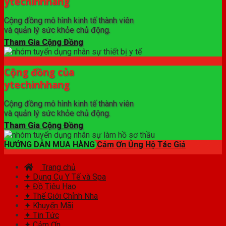
ytechinhhang
Cộng đồng mô hình kinh tế thành viên
và quản lý sức khỏe chủ động.
Tham Gia Cộng Đồng
Cộng đồng của
ytechinhhang
Cộng đồng mô hình kinh tế thành viên
và quản lý sức khỏe chủ động.
Tham Gia Cộng Đồng
HƯỚNG DẪN MUA HÀNG
Cảm Ơn Ủng Hộ Tác Giả
Trang chủ
✦ Dụng Cụ Y Tế và Spa
✦ Đồ Tiêu Hao
✦ Thế Giới Chỉnh Nha
✦ Khuyến Mãi
✦ Tin Tức
✦ Cảm Ơn