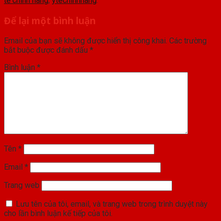
tế chính hãng
,
ytechinhhang
.
Để lại một bình luận
Email của bạn sẽ không được hiển thị công khai.
Các trường
bắt buộc được đánh dấu
*
Bình luận
*
Tên
*
Email
*
Trang web
Lưu tên của tôi, email, và trang web trong trình duyệt này
cho lần bình luận kế tiếp của tôi.