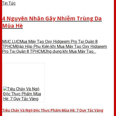
Tin Tức
4 Nguyên Nhân Gây Nhiễm Trùng Da
Mùa Hè
MỤC LỤCMua Máy Tạo Oxy Hidgeem Pro Tại Quận 8
TPHCMĐập Hộp Phụ Kiện khi Mua Máy Tạo Oxy Hidgeem
Pro Tại Quận 8 TPHCMỨng dụng khi Mua Máy Tạo...
Tiêu Chảy Và Ngộ Độc Thực Phẩm Mùa Hè: 7 Quy Tắc Vàng