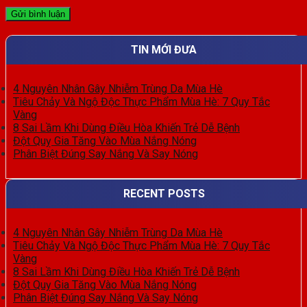
TIN MỚI ĐƯA
4 Nguyên Nhân Gây Nhiễm Trùng Da Mùa Hè
Tiêu Chảy Và Ngộ Độc Thực Phẩm Mùa Hè: 7 Quy Tắc
Vàng
8 Sai Lầm Khi Dùng Điều Hòa Khiến Trẻ Dễ Bệnh
Đột Quỵ Gia Tăng Vào Mùa Nắng Nóng
Phân Biệt Đúng Say Nắng Và Say Nóng
RECENT POSTS
4 Nguyên Nhân Gây Nhiễm Trùng Da Mùa Hè
Tiêu Chảy Và Ngộ Độc Thực Phẩm Mùa Hè: 7 Quy Tắc
Vàng
8 Sai Lầm Khi Dùng Điều Hòa Khiến Trẻ Dễ Bệnh
Đột Quỵ Gia Tăng Vào Mùa Nắng Nóng
Phân Biệt Đúng Say Nắng Và Say Nóng