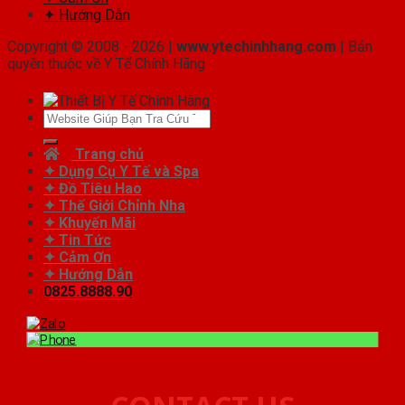
✦ Hướng Dẫn
Copyright © 2008 - 2026 |
www.ytechinhhang.com
| Bản
quyền thuộc về Y Tế Chính Hãng
Tìm
kiếm:
Trang chủ
✦ Dụng Cụ Y Tế và Spa
✦ Đồ Tiêu Hao
✦ Thế Giới Chỉnh Nha
✦ Khuyến Mãi
✦ Tin Tức
✦ Cảm Ơn
✦ Hướng Dẫn
0825.8888.90