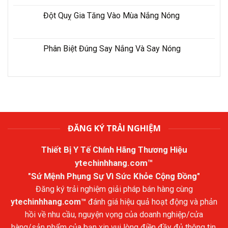
Đột Quỵ Gia Tăng Vào Mùa Nắng Nóng
Phân Biệt Đúng Say Nắng Và Say Nóng
ĐĂNG KÝ TRẢI NGHIỆM
Thiết Bị Y Tế Chính Hãng Thương Hiệu
ytechinhhang.com™
"Sứ Mệnh Phụng Sự Vì Sức Khỏe Cộng Đồng"
Đăng ký trải nghiệm giải pháp bán hàng cùng
ytechinhhang.com™
đánh giá hiệu quả hoạt động và phản
hồi về nhu cầu, nguyện vọng của doanh nghiệp/cửa
hàng/sản phẩm của bạn xin vui lòng điền đầy đủ thông tin.