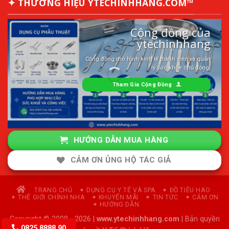
✦ THƯƠNG HIỆU YTECHINHHANG.COM™
Cộng đồng của
ytechinhhang
Cộng đồng mô hình kinh tế thành viên và quản
lý sức khỏe chủ động.
Tham Gia Cộng Đồng
HƯỚNG DẪN MUA HÀNG
CẢM ƠN ỦNG HỘ TÁC GIẢ
TRANG CHỦ
✦ DỤNG CỤ Y TẾ VÀ SPA
✦ ĐỒ TIÊU HAO
✦ THẾ GIỚI CHỈNH NHA
✦ KHUYẾN MÃI
✦ TIN TỨC
✦ CẢM ƠN
✦ HƯỚNG DẪN
Copyright © 2008 - 2026 |
www.ytechinhhang.com
| Bản quyền
0825.8888.90