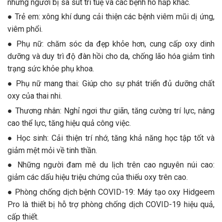
những người bị sa sút trí tuệ và các bệnh hô hấp khác.
● Trẻ em: xông khí dung cải thiện các bệnh viêm mũi dị ứng,
viêm phổi.
● Phụ nữ: chăm sóc da đẹp khỏe hơn, cung cấp oxy dinh
dưỡng và duy trì độ đàn hồi cho da, chống lão hóa giảm tình
trạng sức khỏe phụ khoa.
● Phụ nữ mang thai: Giúp cho sự phát triển đủ dưỡng chất
oxy của thai nhi.
● Thương nhân: Nghỉ ngơi thư giãn, tăng cường trí lực, nâng
cao thể lực, tăng hiệu quả công việc.
● Học sinh: Cải thiện trí nhớ, tăng khả năng học tập tốt và
giảm mệt mỏi về tinh thần.
● Những người đam mê du lịch trên cao nguyên núi cao:
giảm các dấu hiệu triệu chứng của thiếu oxy trên cao.
● Phòng chống dịch bệnh COVID-19: Máy tạo oxy Hidgeem
Pro là thiết bị hỗ trợ phòng chống dịch COVID-19 hiệu quả,
cấp thiết.