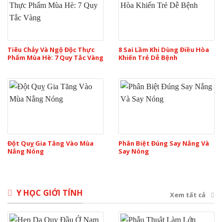
Tiêu Chảy Và Ngộ Độc Thực
8 Sai Lầm Khi Dùng Điều Hòa
Phẩm Mùa Hè: 7 Quy Tắc Vàng
Khiến Trẻ Dễ Bệnh
Đột Quỵ Gia Tăng Vào Mùa
Phân Biệt Đúng Say Nắng Và
Nắng Nóng
Say Nóng
Y HỌC GIỚI TÍNH
Xem tất cả