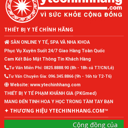
THIẾT BỊ Y TẾ CHÍNH HÃNG
SÀN ONLINE Y TẾ, SPA VÀ NHA KHOA
Phục Vụ Xuyên Suốt 24/7 Giao Hàng Toàn Quốc
Cam Kết Bảo Mật Thông Tin Khách Hàng
Tư Vấn Miễn Phí:
0825.8888.90
(8h - 18h cả T7/CN/Lễ)
Tư Vấn Chuyên Gia:
096.345.8866
(9h - 16h từ T2-T6)
Website:
www.ytechinhhang.com
THIẾT BỊ Y TẾ PHẠM KHÁNH GIA (PKGmed)
MANG ĐẾN TINH HOA Y HỌC TRONG TẦM TAY BẠN
✦ THƯƠNG HIỆU YTECHINHHANG.COM™
Cộng đồng của