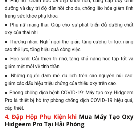
● Phụ nữ: chăm sóc da đẹp khỏe hơn, cung cấp oxy dinh
dưỡng và duy trì độ đàn hồi cho da, chống lão hóa giảm tình
trạng sức khỏe phụ khoa.
● Phụ nữ mang thai: Giúp cho sự phát triển đủ dưỡng chất
oxy của thai nhi.
● Thương nhân: Nghỉ ngơi thư giãn, tăng cường trí lực, nâng
cao thể lực, tăng hiệu quả công việc.
● Học sinh: Cải thiện trí nhớ, tăng khả năng học tập tốt và
giảm mệt mỏi về tinh thần.
● Những người đam mê du lịch trên cao nguyên núi cao:
giảm các dấu hiệu triệu chứng của thiếu oxy trên cao.
● Phòng chống dịch bệnh COVID-19: Máy tạo oxy Hidgeem
Pro là thiết bị hỗ trợ phòng chống dịch COVID-19 hiệu quả,
cấp thiết.
4. Đập Hộp Phụ Kiện khi
Mua Máy Tạo Oxy
Hidgeem Pro Tại Hải Phòng