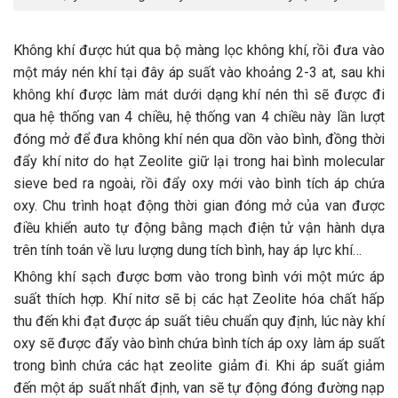
Không khí được hút qua bộ màng lọc không khí, rồi đưa vào
một máy nén khí tại đây áp suất vào khoảng 2-3 at, sau khi
không khí được làm mát dưới dạng khí nén thì sẽ được đi
qua hệ thống van 4 chiều, hệ thống van 4 chiều này lần lượt
đóng mở để đưa không khí nén qua dồn vào bình, đồng thời
đẩy khí nitơ do hạt Zeolite giữ lại trong hai bình molecular
sieve bed ra ngoài, rồi đẩy oxy mới vào bình tích áp chứa
oxy. Chu trình hoạt động thời gian đóng mở của van được
điều khiển auto tự động bằng mạch điện tử vận hành dựa
trên tính toán về lưu lượng dung tích bình, hay áp lực khí…
Không khí sạch được bơm vào trong bình với một mức áp
suất thích hợp. Khí nitơ sẽ bị các hạt Zeolite hóa chất hấp
thu đến khi đạt được áp suất tiêu chuẩn quy định, lúc này khí
oxy sẽ được đẩy vào bình chứa bình tích áp oxy làm áp suất
trong bình chứa các hạt zeolite giảm đi. Khi áp suất giảm
đến một áp suất nhất định, van sẽ tự động đóng đường nạp