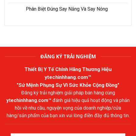
Phân Biệt Đúng Say Nắng Và Say Nóng
ĐĂNG KÝ TRẢI NGHIỆM
Thiết Bị Y Tế Chính Hãng Thương Hiệu
ytechinhhang.com™
"Sứ Mệnh Phụng Sự Vì Sức Khỏe Cộng Đồng"
Đăng ký trải nghiệm giải pháp bán hàng cùng
ytechinhhang.com™
đánh giá hiệu quả hoạt động và phản
hồi về nhu cầu, nguyện vọng của doanh nghiệp/cửa
hàng/sản phẩm của bạn xin vui lòng điền đầy đủ thông tin.