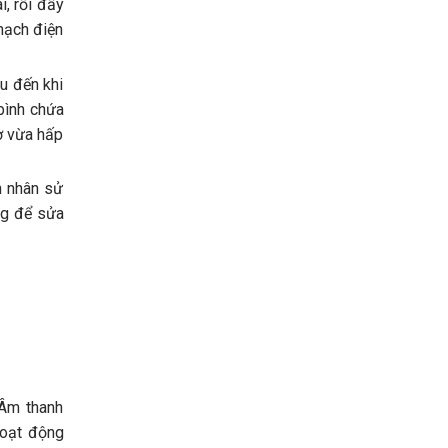
i, rồi đẩy
mạch điện
u đến khi
bình chứa
ơ vừa hấp
h nhân sử
ng để sửa
 Âm thanh
 hoạt động