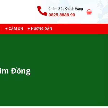
Chăm Sóc Khách Hàng
0825.8888.90
C
✦ CẢM ƠN
✦ HƯỚNG DẪN
Lâm Đồng