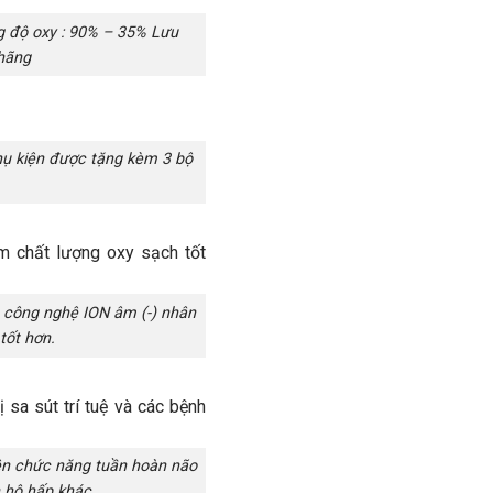
 độ oxy : 90% – 35% Lưu
 hãng
ụ kiện được tặng kèm 3 bộ
 công nghệ ION âm (-) nhân
tốt hơn.
ện chức năng tuần hoàn não
h hô hấp khác