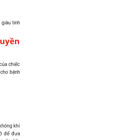
 giàu tinh
ruyền
của chiếc
p cho bệnh
không khí
mở để đưa