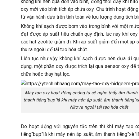
không khí nén qua dồn vào bình, đồng thời đẩy khí nitơ 
oxy mới vào bình tích áp chứa oxy. Chu trình hoạt độ
tử vận hành dựa trên tính toán về lưu lượng dung tích bì
Không khí sạch được bơm vào trong bình với một mức áp
đạt được áp suất tiêu chuẩn quy định, lúc này khí ox
các hạt zeolite giảm đi. Khi áp suất giảm đến một áp 
thu ra ngoài để tái tạo hóa chất.
Liên tục như vậy không khí sạch được nén đưa đi qu
dụng, một phần oxy được trích lại qua sensor oxy đ
chữa hoặc thay hạt lọc.
Máy tạo oxy hoạt động chúng ta sẽ nghe thấy âm thanh 
thanh tiếng“bụp”là khi máy nén áp suất, âm thanh tiếng”xè
Nitơ ra ngoài tái tạo hóa chất
Do hoạt động với nguyên tắc trên thì khi máy tạo 
tiếng“bụp”là khi máy nén áp suất, âm thanh tiếng”xè”là