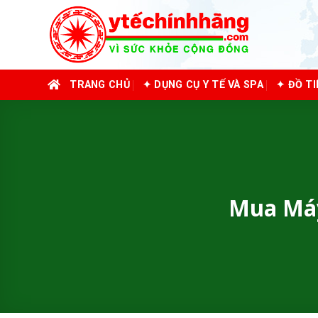
Skip
to
content
TRANG CHỦ
✦ DỤNG CỤ Y TẾ VÀ SPA
✦ ĐỒ T
Mua Máy