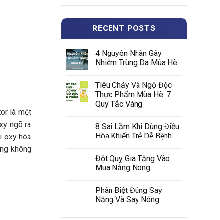
RECENT POSTS
4 Nguyên Nhân Gây
Nhiễm Trùng Da Mùa Hè
Tiêu Chảy Và Ngộ Độc
Thực Phẩm Mùa Hè: 7
Quy Tắc Vàng
or là một
oxy ngõ ra
8 Sai Lầm Khi Dùng Điều
Hòa Khiến Trẻ Dễ Bệnh
i oxy hóa
cũng không
Đột Quỵ Gia Tăng Vào
Mùa Nắng Nóng
Phân Biệt Đúng Say
Nắng Và Say Nóng