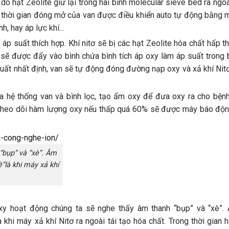
do hạt Zeolite giữ lại trong hai bình molecular sieve bed ra ngoà
ng thời gian đóng mở của van được điều khiển auto tự động bằng 
nh, hay áp lực khí…
 suất thích hợp. Khí nitơ sẽ bị các hạt Zeolite hóa chất hấp th
y sẽ được đẩy vào bình chứa bình tích áp oxy làm áp suất trong 
suất nhất định, van sẽ tự động đóng đường nạp oxy và xả khí Nit
a hệ thống van và bình lọc, tạo ẩm oxy để đưa oxy ra cho bện
ể theo dõi hàm lượng oxy nếu thấp quá 60% sẽ được máy báo độ
“bụp” và “xè”. Âm
”là khi máy xả khí
oxy hoạt động chúng ta sẽ nghe thấy âm thanh “bụp” và “xè”.
 khi máy xả khí Nitơ ra ngoài tái tạo hóa chất. Trong thời gian