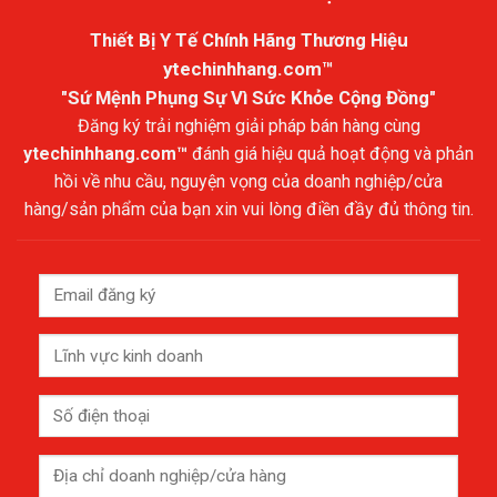
Thiết Bị Y Tế Chính Hãng Thương Hiệu
ytechinhhang.com™
"Sứ Mệnh Phụng Sự Vì Sức Khỏe Cộng Đồng"
Đăng ký trải nghiệm giải pháp bán hàng cùng
ytechinhhang.com™
đánh giá hiệu quả hoạt động và phản
hồi về nhu cầu, nguyện vọng của doanh nghiệp/cửa
hàng/sản phẩm của bạn xin vui lòng điền đầy đủ thông tin.