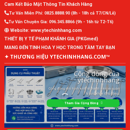
Cam Kết Bảo Mật Thông Tin Khách Hàng
Tư Vấn Miễn Phí:
0825.8888.90
(8h - 18h cả T7/CN/Lễ)
Tư Vấn Chuyên Gia:
096.345.8866
(9h - 16h từ T2-T6)
Website:
www.ytechinhhang.com
THIẾT BỊ Y TẾ PHẠM KHÁNH GIA (PKGmed)
MANG ĐẾN TINH HOA Y HỌC TRONG TẦM TAY BẠN
✦ THƯƠNG HIỆU YTECHINHHANG.COM™
Cộng đồng của
ytechinhhang
Cộng đồng mô hình kinh tế thành viên và quản
lý sức khỏe chủ động.
Tham Gia Cộng Đồng