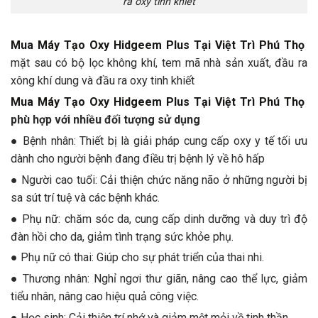
ra oxy tinh khiết
Mua Máy Tạo Oxy Hidgeem Plus Tại Việt Trì Phú Thọ
mặt sau có bộ lọc không khí, tem mã nhà sản xuất, đầu ra
xông khí dung và đầu ra oxy tinh khiết
Mua Máy Tạo Oxy Hidgeem Plus Tại Việt Trì Phú Thọ
phù hợp với nhiều đối tượng sử dụng
● Bệnh nhân: Thiết bị là giải pháp cung cấp oxy y tế tối ưu
dành cho người bệnh đang điều trị bệnh lý về hô hấp
● Người cao tuổi: Cải thiện chức năng não ở những người bị
sa sút trí tuệ và các bệnh khác.
● Phụ nữ: chăm sóc da, cung cấp dinh dưỡng và duy trì độ
đàn hồi cho da, giảm tình trạng sức khỏe phụ.
● Phụ nữ có thai: Giúp cho sự phát triển của thai nhi.
● Thương nhân: Nghỉ ngơi thư giãn, nâng cao thể lực, giảm
tiểu nhân, nâng cao hiệu quả công việc.
● Học sinh: Cải thiện trí nhớ và giảm mệt mỏi về tinh thần.