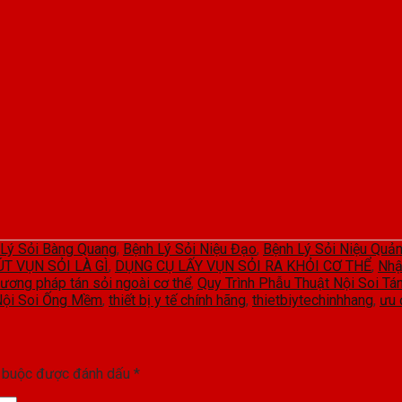
 Lý Sỏi Bàng Quang
,
Bệnh Lý Sỏi Niệu Đạo
,
Bệnh Lý Sỏi Niệu Quả
T VỤN SỎI LÀ GÌ
,
DỤNG CỤ LẤY VỤN SỎI RA KHỎI CƠ THỂ
,
Nhậ
ương pháp tán sỏi ngoài cơ thể
,
Quy Trình Phẫu Thuật Nội Soi Tá
Nội Soi Ống Mềm
,
thiết bị y tế chính hãng
,
thietbiytechinhhang
,
ưu 
t buộc được đánh dấu
*