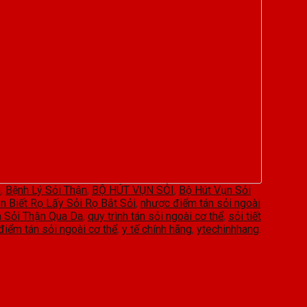
n
,
Bệnh Lý Sỏi Thận
,
BỘ HÚT VỤN SỎI
,
Bộ Hút Vụn Sỏi
n Biết Rọ Lấy Sỏi Rọ Bắt Sỏi
,
nhược điểm tán sỏi ngoài
n Sỏi Thận Qua Da
,
quy trình tán sỏi ngoài cơ thể
,
sỏi tiết
điểm tán sỏi ngoài cơ thể
,
y tế chính hãng
,
ytechinhhang
.