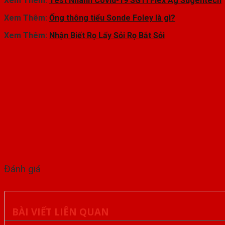
Xem Thêm:
Test Nhanh Covid-19 SGTi Flex Ag Sugentech
Xem Thêm:
Ống thông tiểu Sonde Foley là gì?
Xem Thêm:
Nhận Biết Rọ Lấy Sỏi Rọ Bắt Sỏi
Đánh giá
BÀI VIẾT LIÊN QUAN