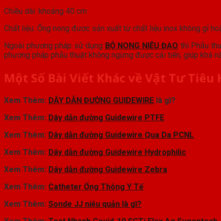
Chiều dài: khoảng 40 cm
Chất liệu: Ống nong được sản xuất từ chất liệu inox không gỉ ho
Ngoài phương pháp sử dụng
BỘ NONG NIỆU ĐẠO
thì Phẫu thu
phương pháp phẫu thuật không ngừng được cải tiến, giúp khả nă
Một Số Bài Viết Khác về Vật Tư Tiêu 
Xem Thêm:
DÂY DẪN ĐƯỜNG GUIDEWIRE
là gì?
Xem Thêm:
Dây dẫn đường Guidewire PTFE
Xem Thêm:
Dây dẫn đường Guidewire Qua Da PCNL
Xem Thêm:
Dây dẫn đường Guidewire Hydrophilic
Xem Thêm:
Dây dẫn đường Guidewire Zebra
Xem Thêm:
Catheter Ống Thông Y Tế
Xem Thêm:
Sonde JJ niệu quản là gì?