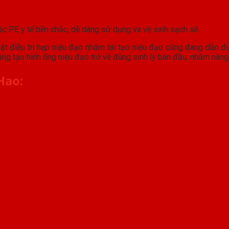
ặc PE y tế bền chắc, dễ dàng sử dụng và vệ sinh sạch sẽ.
ật điều trị hẹp niệu đạo nhằm tái tạo niệu đạo cũng đang dần đư
ng tạo hình ống niệu đạo trở về đúng sinh lý ban đầu, nhằm nân
Hao: