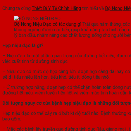
Chúng ta cùng
Thiết Bị Y Tế Chính Hãng
tìm hiểu về
Bộ Nong Niệ
Bộ Nong Niệu Đạo có tác dụng gì
Trải qua năm tháng, các
không ngừng được cải tiến, giúp khả năng tạo hình ống n
lý ban đầu, nhằm nâng cao chất lượng sống cho người bện
Hẹp niệu đạo là gì?
– Niệu đạo là một phần quan trọng của đường tiết niệu, đảm nhậ
việc xuất tinh từ đường sinh dục.
– Niệu đạo có mức độ hẹp càng lớn, đoạn hẹp càng dài hay có n
sẽ đi tiểu nhiều lần hơn, tiểu khó, tiểu ít, dòng tiểu nhỏ.
– Ở trường hợp nặng, đoạn hẹp có thể chặn hoàn toàn dòng nước 
đường tiết niệu, viêm tuyến tiền liệt và viêm mào tinh hoàn dẫn t
Đối tượng nguy cơ của bệnh hẹp niệu đạo là những đối tượ
Hẹp niệu đạo có thể xảy ra ở bất kì độ tuổi nào. Bệnh thường x
bao gồm:
– Mắc các bệnh lây truyền qua đường tình dục (lậu, giang mai…)