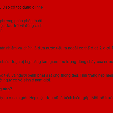
u Đạo có tác dụng gì
nhé
 phương pháp phẫu thuật
iệu đạo trở về đúng sinh
h.
n nhiệm vụ chính là đưa nước tiểu ra ngoài cơ thể ở cả 2 giới. R
hiều đoạn bị hẹp càng làm giảm lưu lượng dòng chảy của nước ti
tiểu và người bệnh phải đặt ống thông tiểu. Tình trạng hẹp niệu
ới nguy cơ vô sinh ở nam giới.
ng nào?
ảy ra ở nam giới. Hẹp niệu đạo nữ là bệnh hiếm gặp. Một số trườ