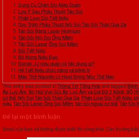
Dụng Cụ Chặn Sỏi Niệu Quản
Lưu Ý Sau Phẫu Thuật Tán Sỏi
Phân Loại Sỏi Tiết Niệu
Quy Trình Phẫu Thuật Nội Soi Tán Sỏi Thận Qua Da
Tán Sỏi Bằng Laser Holmium
Tán Sỏi Nội Soi Ống Mềm
Tán Sỏi Laser Ống Soi Mềm
Sỏi Tiết Niệu
Bộ Nong Niệu Đạo
Sonde JJ niệu quản có tác dụng gì?
Hệ Tiết Niệu chức năng và bệnh lý
Máy Thở Nguyên Lý Hoạt Động Như Thế Nào
This entry was posted in
Thông Tin Tổng Hợp
and tagged
Bệnh
Áp Lực Âm
,
Bộ Hút Vụn Sỏi Áp Lực Âm và Giá Đỡ 2 Kênh
,
BỘ HÚ
cơ thể
,
Nội Soi Tán Sỏi Thận Qua Da
,
Phân Loại Sỏi Tiết Niệu
,
ph
niệu
,
Tán Sỏi Laser Ống Soi Mềm
,
tán sỏi ngoài cơ thể
,
Tán Sỏi 
Để lại một bình luận
Email của bạn sẽ không được hiển thị công khai.
Các trường bắ