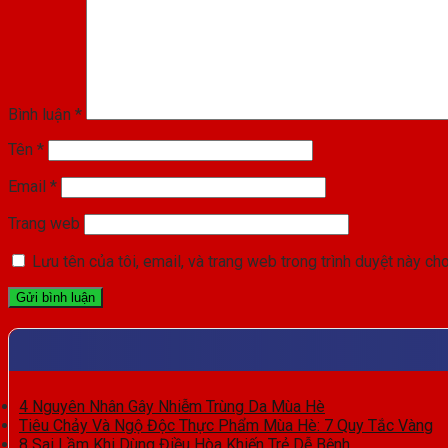
Bình luận
*
Tên
*
Email
*
Trang web
Lưu tên của tôi, email, và trang web trong trình duyệt này cho 
4 Nguyên Nhân Gây Nhiễm Trùng Da Mùa Hè
Tiêu Chảy Và Ngộ Độc Thực Phẩm Mùa Hè: 7 Quy Tắc Vàng
8 Sai Lầm Khi Dùng Điều Hòa Khiến Trẻ Dễ Bệnh