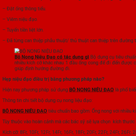
– Đặt ống thông tiểu.
– Viêm niệu đạo.
– Tuyến tiền liệt lớn.
– Đã từng can thiệp phẫu thuật/ thủ thuật can thiệp trên đường ti
Bộ Nong Niệu Đạo có tác dụng gì
Bộ dụng cụ tiêu chuẩ
nhiều kích cỡ khác nhau 1 đầu ống cong để đi đến được 
giúp định hướng đường đi.
Hẹp niệu đạo điều trị bằng phương pháp nào?
Hiện nay phương pháp sử dụng
BỘ NONG NIỆU ĐẠO
là phổ biế
Thông tin chi tiết bộ dụng cụ nong liệu đạo:
BỘ NONG NIỆU ĐẠO
tiêu chuẩn bao gồm: Ống nong với nhiều k
Tùy thuộc vào hoàn cảnh mà các bác sỹ sẽ lựa chọn kích thước
Kích cỡ: 8Fr, 10Fr, 12Fr, 14Fr, 16Fr, 18Fr, 20Fr, 22Fr, 24Fr, 26Fr, 