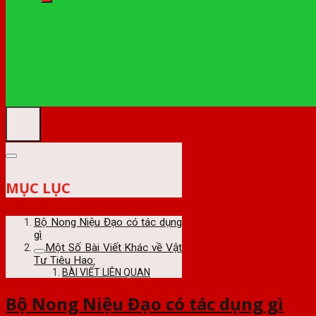
MỤC LỤC
Bộ Nong Niệu Đạo có tác dụng
gì
Một Số Bài Viết Khác về Vật
Tư Tiêu Hao:
BÀI VIẾT LIÊN QUAN
Bộ Nong Niệu Đạo có tác dụng gì