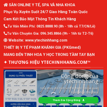
SÀN ONLINE Y TẾ, SPA VÀ NHA KHOA
Phục Vụ Xuyên Suốt 24/7 Giao Hàng Toàn Quốc
Cam Kết Bảo Mật Thông Tin Khách Hàng
Tư Vấn Miễn Phí:
0825.8888.90
(8h - 18h cả T7/CN/Lễ)
Tư Vấn Chuyên Gia:
096.345.8866
(9h - 16h từ T2-T6)
Website:
www.ytechinhhang.com
THIẾT BỊ Y TẾ PHẠM KHÁNH GIA (PKGmed)
MANG ĐẾN TINH HOA Y HỌC TRONG TẦM TAY BẠN
✦ THƯƠNG HIỆU YTECHINHHANG.COM™
Cộng đồng của
ytechinhhang
Cộng đồng mô hình kinh tế thành viên và quản
lý sức khỏe chủ động.
Tham Gia Cộng Đồng