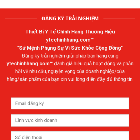
ĐĂNG KÝ TRẢI NGHIỆM
Thiết Bị Y Tế Chính Hãng Thương Hiệu
ytechinhhang.com™
"Sứ Mệnh Phụng Sự Vì Sức Khỏe Cộng Đồng"
Đăng ký trải nghiệm giải pháp bán hàng cùng
ytechinhhang.com™
đánh giá hiệu quả hoạt động và phản
hồi về nhu cầu, nguyện vọng của doanh nghiệp/cửa
hàng/sản phẩm của bạn xin vui lòng điền đầy đủ thông tin.