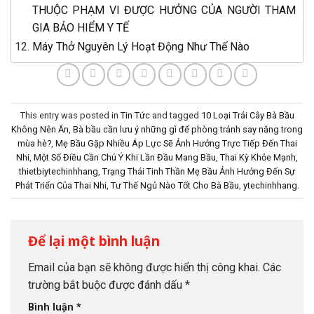
THUỘC PHẠM VI ĐƯỢC HƯỞNG CỦA NGƯỜI THAM
GIA BẢO HIỂM Y TẾ
Máy Thở Nguyên Lý Hoạt Động Như Thế Nào
This entry was posted in
Tin Tức
and tagged
10 Loại Trái Cây Bà Bầu
Không Nên Ăn
,
Bà bầu cần lưu ý những gì để phòng tránh say nắng trong
mùa hè?
,
Mẹ Bầu Gặp Nhiều Áp Lực Sẽ Ảnh Hưởng Trực Tiếp Đến Thai
Nhi
,
Một Số Điều Cần Chú Ý Khi Lần Đầu Mang Bầu
,
Thai Kỳ Khỏe Mạnh
,
thietbiytechinhhang
,
Trạng Thái Tinh Thần Mẹ Bầu Ảnh Hưởng Đến Sự
Phát Triển Của Thai Nhi
,
Tư Thế Ngủ Nào Tốt Cho Bà Bầu
,
ytechinhhang
.
Để lại một bình luận
Email của bạn sẽ không được hiển thị công khai.
Các
trường bắt buộc được đánh dấu
*
Bình luận
*