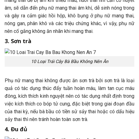
mang thai dễ bị âm khí thiếu máu, nuôi thai nhi cần có huyết
âm, sẽ dẫn đến phụ nữ mang thai âm khí, dễ sinh nóng trong
và gây ra cảm giác hồi hộp, khô bụng ở phụ nữ mang thai,
nóng gan, phân khô và các triệu chứng khác, vì vậy, phụ nữ
nên cố gắng không ăn nhãn khi mang thai.
3. Sơn trà
10 Loại Trái Cây Bà Bầu Không Nên Ăn
Phụ nữ mang thai không được ăn sơn trà bởi sơn trà là loại
quả có tác dụng thúc đẩy tuần hoàn máu, làm tan cục máu
đông, kích thích kinh nguyệt nên có tác dụng nhất định trong
việc kích thích co bóp tử cung, đặc biệt trong giai đoạn đầu
của thai kỳ, nếu bà bầu có tiền sử sảy thai hoặc có dấu hiệu
sảy thai thì nên tránh hoàn toàn sơn trà.
4. Đu đủ