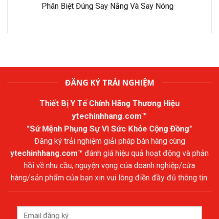
Phân Biệt Đúng Say Nắng Và Say Nóng
ĐĂNG KÝ TRẢI NGHIỆM
Thiết Bị Y Tế Chính Hãng Thương Hiệu
ytechinhhang.com™
"Sứ Mệnh Phụng Sự Vì Sức Khỏe Cộng Đồng"
Đăng ký trải nghiệm giải pháp bán hàng cùng
ytechinhhang.com™
đánh giá hiệu quả hoạt động và phản
hồi về nhu cầu, nguyện vọng của doanh nghiệp/cửa
hàng/sản phẩm của bạn xin vui lòng điền đầy đủ thông tin.