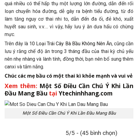
quá nhiều có thể hấp thụ một lượng lớn đường, dẫn đến rối
loạn chuyển hóa đường, dễ gây ra bệnh tiểu đường, từ đó
làm tăng nguy cơ thai nhi to, dẫn đến đa ối, đẻ khó, xuất
huyết sau sinh, v.v…. vì vậy, hãy lưu ý ăn dưa hấu có chừng
mực.
Trên đây là
10 Loại Trái Cây Bà Bầu Không Nên Ăn
, cũng cần
lưu ý rằng chế độ ăn trong 3 tháng đầu của thai kỳ chủ yếu
nên nhẹ nhàng và lành tính, đồng thời, bạn nên bổ sung thêm
canxi và tắm nắng.
Chúc các mẹ bầu có một thai kì khỏe mạnh và vui vẻ
Xem thêm:
Một Số Điều Cần Chú Ý Khi Lần
Đầu Mang Bầu
tại
Ytechinhhang.com
Một Số Điều Cần Chú Ý Khi Lần Đầu Mang Bầu
5/5 - (45 bình chọn)