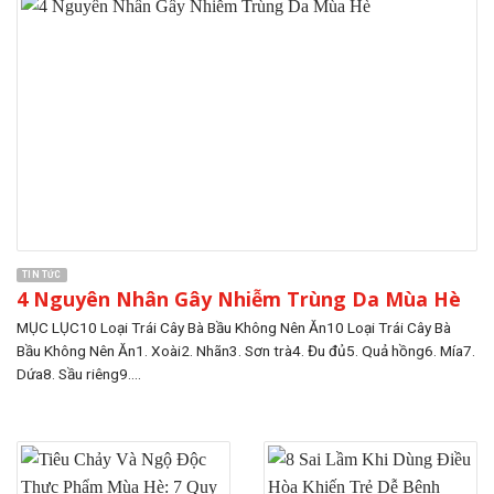
TIN TỨC
4 Nguyên Nhân Gây Nhiễm Trùng Da Mùa Hè
MỤC LỤC10 Loại Trái Cây Bà Bầu Không Nên Ăn10 Loại Trái Cây Bà
Bầu Không Nên Ăn1. Xoài2. Nhãn3. Sơn trà4. Đu đủ5. Quả hồng6. Mía7.
Dứa8. Sầu riêng9....