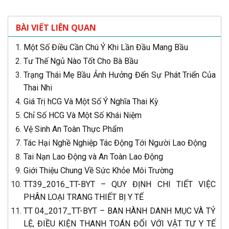
BÀI VIẾT LIÊN QUAN
Một Số Điều Cần Chú Ý Khi Lần Đầu Mang Bầu
Tư Thế Ngủ Nào Tốt Cho Bà Bầu
Trạng Thái Mẹ Bầu Ảnh Hưởng Đến Sự Phát Triển Của
Thai Nhi
Giá Trị hCG Và Một Số Ý Nghĩa Thai Kỳ
Chỉ Số HCG Và Một Số Khái Niệm
Vệ Sinh An Toàn Thực Phẩm
Tác Hại Nghề Nghiệp Tác Động Tới Người Lao Động
Tai Nạn Lao Động và An Toàn Lao Động
Giới Thiệu Chung Về Sức Khỏe Môi Trường
TT39_2016_TT-BYT – QUY ĐỊNH CHI TIẾT VIỆC
PHÂN LOẠI TRANG THIẾT BỊ Y TẾ
TT 04_2017_TT-BYT – BAN HÀNH DANH MỤC VÀ TỶ
LỆ, ĐIỀU KIỆN THANH TOÁN ĐỐI VỚI VẬT TƯ Y TẾ