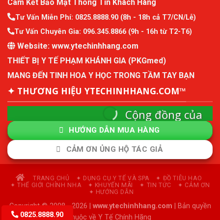
Cam Kết Bảo Mật Thông Tin Khách Hàng
Tư Vấn Miễn Phí:
0825.8888.90
(8h - 18h cả T7/CN/Lễ)
Tư Vấn Chuyên Gia:
096.345.8866
(9h - 16h từ T2-T6)
Website:
www.ytechinhhang.com
THIẾT BỊ Y TẾ PHẠM KHÁNH GIA (PKGmed)
MANG ĐẾN TINH HOA Y HỌC TRONG TẦM TAY BẠN
✦ THƯƠNG HIỆU YTECHINHHANG.COM™
Cộng đồng của
ytechinhhang
HƯỚNG DẪN MUA HÀNG
Cộng đồng mô hình kinh tế thành viên và quản
CẢM ƠN ỦNG HỘ TÁC GIẢ
lý sức khỏe chủ động.
Tham Gia Cộng Đồng
TRANG CHỦ
✦ DỤNG CỤ Y TẾ VÀ SPA
✦ ĐỒ TIÊU HAO
✦ THẾ GIỚI CHỈNH NHA
✦ KHUYẾN MÃI
✦ TIN TỨC
✦ CẢM ƠN
✦ HƯỚNG DẪN
Copyright © 2008 - 2026 |
www.ytechinhhang.com
| Bản quyền
0825.8888.90
thuộc về Y Tế Chính Hãng