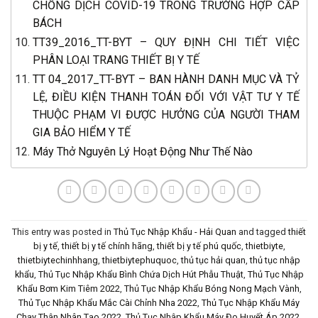
CHỐNG DỊCH COVID-19 TRONG TRƯỜNG HỢP CẤP
BÁCH
TT39_2016_TT-BYT – QUY ĐỊNH CHI TIẾT VIỆC
PHÂN LOẠI TRANG THIẾT BỊ Y TẾ
TT 04_2017_TT-BYT – BAN HÀNH DANH MỤC VÀ TỶ
LỆ, ĐIỀU KIỆN THANH TOÁN ĐỐI VỚI VẬT TƯ Y TẾ
THUỘC PHẠM VI ĐƯỢC HƯỞNG CỦA NGƯỜI THAM
GIA BẢO HIỂM Y TẾ
Máy Thở Nguyên Lý Hoạt Động Như Thế Nào
This entry was posted in
Thủ Tục Nhập Khẩu - Hải Quan
and tagged
thiết
bị y tế
,
thiết bị y tế chính hãng
,
thiết bị y tế phú quốc
,
thietbiyte
,
thietbiytechinhhang
,
thietbiytephuquoc
,
thủ tục hải quan
,
thủ tục nhập
khẩu
,
Thủ Tục Nhập Khẩu Bình Chứa Dịch Hút Phẫu Thuật
,
Thủ Tục Nhập
Khẩu Bơm Kim Tiêm 2022
,
Thủ Tục Nhập Khẩu Bóng Nong Mạch Vành
,
Thủ Tục Nhập Khẩu Mắc Cài Chỉnh Nha 2022
,
Thủ Tục Nhập Khẩu Máy
Chạy Thận Nhân Tạo 2022
,
Thủ Tục Nhập Khẩu Máy Đo Huyết Áp 2022
,