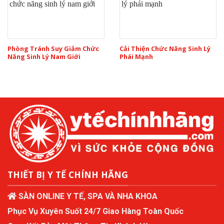
Phòng Tránh Suy Giảm Chức
Cải Thiện Chức Năng Sinh Lý
Năng Sinh Lý Nam Giới
Phái Mạnh
THIẾT BỊ Y TẾ CHÍNH HÃNG
SÀN ONLINE Y TẾ, SPA VÀ NHA KHOA
Phục Vụ Xuyên Suốt 24/7 Giao Hàng Toàn Quốc