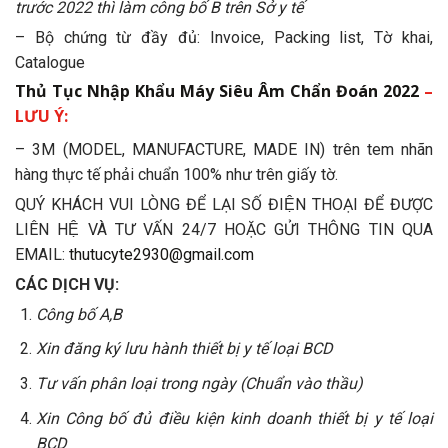
trước 2022 thì làm công bố B trên Sở y tế
– Bộ chứng từ đầy đủ: Invoice, Packing list, Tờ khai,
Catalogue
Thủ Tục Nhập Khẩu Máy Siêu Âm Chẩn Đoán 2022
–
LƯU Ý:
– 3M (MODEL, MANUFACTURE, MADE IN) trên tem nhãn
hàng thực tế phải chuẩn 100% như trên giấy tờ.
QUÝ KHÁCH VUI LÒNG ĐỂ LẠI SỐ ĐIỆN THOẠI ĐỂ ĐƯỢC
LIÊN HỆ VÀ TƯ VẤN 24/7 HOẶC GỬI THÔNG TIN QUA
EMAIL:
thutucyte2930@gmail.com
CÁC DỊCH VỤ:
Công bố A,B
Xin đăng ký lưu hành thiết bị y tế loại BCD
Tư vấn phân loại trong ngày (Chuẩn vào thầu)
Xin Công bố đủ điều kiện kinh doanh thiết bị y tế loại
BCD