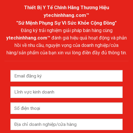
Thiết Bị Y Tế Chính Hãng Thương Hiệu
ytechinhhang.com™
"Sứ Mệnh Phụng Sự Vì Sức Khỏe Cộng Đồng"
Đăng ký trải nghiệm giải pháp bán hàng cùng
ytechinhhang.com™
đánh giá hiệu quả hoạt động và phản
hồi về nhu cầu, nguyện vọng của doanh nghiệp/cửa
hàng/sản phẩm của bạn xin vui lòng điền đầy đủ thông tin.