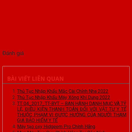
Đánh giá
BÀI VIẾT LIÊN QUAN
Thủ Tục Nhập Khẩu Mắc Cài Chỉnh Nha 2022
Thủ Tục Nhập Khẩu Máy Xông Khí Dung 2022
TT 04_2017_TT-BYT – BAN HÀNH DANH MỤC VÀ TỶ
LỆ, ĐIỀU KIỆN THANH TOÁN ĐỐI VỚI VẬT TƯ Y TẾ
THUỘC PHẠM VI ĐƯỢC HƯỞNG CỦA NGƯỜI THAM
GIA BẢO HIỂM Y TẾ
Máy tạo oxy Hidgeem Pro Chính Hãng