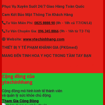
Phục Vụ Xuyên Suốt 24/7 Giao Hàng Toàn Quốc
Cam Kết Bảo Mật Thông Tin Khách Hàng
Tư Vấn Miễn Phí:
0825.8888.90
(8h - 18h cả T7/CN/Lễ)
Tư Vấn Chuyên Gia:
096.345.8866
(9h - 16h từ T2-T6)
Website:
www.ytechinhhang.com
THIẾT BỊ Y TẾ PHẠM KHÁNH GIA (PKGmed)
MANG ĐẾN TINH HOA Y HỌC TRONG TẦM TAY BẠN
✦ THƯƠNG HIỆU ytechinhhang.com™
Cộng đồng của
ytechinhhang
Cộng đồng mô hình kinh tế thành viên
và quản lý sức khỏe chủ động.
Tham Gia Cộng Đồng