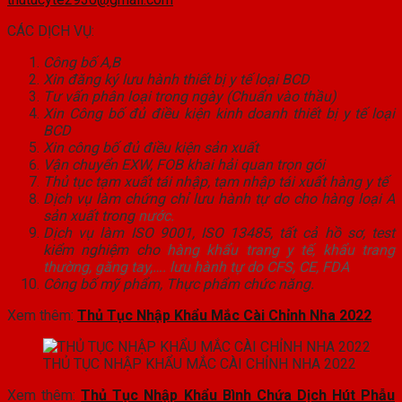
CÁC DỊCH VỤ:
Công bố A,B
Xin đăng ký lưu hành thiết bị y tế loại BCD
Tư vấn phân loại trong ngày (Chuẩn vào thầu)
Xin Công bố đủ điều kiện kinh doanh thiết bị y tế loại
BCD
Xin công bố đủ điều kiện sản xuất
Vận chuyển EXW, FOB khai hải quan trọn gói
Thủ tục tạm xuất tái nhập, tạm nhập tái xuất hàng y tế
Dịch vụ làm chứng chỉ lưu hành tự do cho hàng loại A
sản xuất trong
nước.
Dịch vụ làm ISO 9001, ISO 13485, tất cả hồ sơ, test
kiểm nghiệm cho
hàng khẩu trang y tế, khẩu trang
thường, găng tay,…. lưu hành tự do CFS, CE, FDA
Công bố mỹ phẩm, Thực phẩm chức năng.
Xem thêm:
Thủ Tục Nhập Khẩu Mắc Cài Chỉnh Nha 2022
THỦ TỤC NHẬP KHẨU MẮC CÀI CHỈNH NHA 2022
Xem thêm:
Thủ Tục Nhập Khẩu Bình Chứa Dịch Hút Phẫu