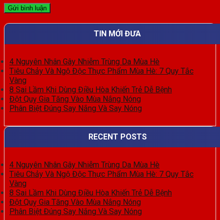
TIN MỚI ĐƯA
4 Nguyên Nhân Gây Nhiễm Trùng Da Mùa Hè
Tiêu Chảy Và Ngộ Độc Thực Phẩm Mùa Hè: 7 Quy Tắc
Vàng
8 Sai Lầm Khi Dùng Điều Hòa Khiến Trẻ Dễ Bệnh
Đột Quỵ Gia Tăng Vào Mùa Nắng Nóng
Phân Biệt Đúng Say Nắng Và Say Nóng
RECENT POSTS
4 Nguyên Nhân Gây Nhiễm Trùng Da Mùa Hè
Tiêu Chảy Và Ngộ Độc Thực Phẩm Mùa Hè: 7 Quy Tắc
Vàng
8 Sai Lầm Khi Dùng Điều Hòa Khiến Trẻ Dễ Bệnh
Đột Quỵ Gia Tăng Vào Mùa Nắng Nóng
Phân Biệt Đúng Say Nắng Và Say Nóng