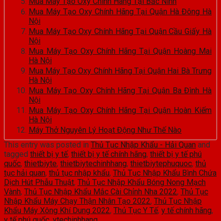
Mua Máy Tạo Oxy Chính Hãng Tại Bắc Ninh
Mua Máy Tạo Oxy Chính Hãng Tại Quận Hà Đông Hà
Nội
Mua Máy Tạo Oxy Chính Hãng Tại Quận Cầu Giấy Hà
Nội
Mua Máy Tạo Oxy Chính Hãng Tại Quận Hoàng Mai
Hà Nội
Mua Máy Tạo Oxy Chính Hãng Tại Quận Hai Bà Trưng
Hà Nội
Mua Máy Tạo Oxy Chính Hãng Tại Quận Ba Đình Hà
Nội
Mua Máy Tạo Oxy Chính Hãng Tại Quận Hoàn Kiếm
Hà Nội
Máy Thở Nguyên Lý Hoạt Động Như Thế Nào
This entry was posted in
Thủ Tục Nhập Khẩu - Hải Quan
and
tagged
thiết bị y tế
,
thiết bị y tế chính hãng
,
thiết bị y tế phú
quốc
,
thietbiyte
,
thietbiytechinhhang
,
thietbiytephuquoc
,
thủ
tục hải quan
,
thủ tục nhập khẩu
,
Thủ Tục Nhập Khẩu Bình Chứa
Dịch Hút Phẫu Thuật
,
Thủ Tục Nhập Khẩu Bóng Nong Mạch
Vành
,
Thủ Tục Nhập Khẩu Mắc Cài Chỉnh Nha 2022
,
Thủ Tục
Nhập Khẩu Máy Chạy Thận Nhân Tạo 2022
,
Thủ Tục Nhập
Khẩu Máy Xông Khí Dung 2022
,
Thủ Tục Y Tế
,
y tế chính hãng
,
y tế phú quốc
,
ytechinhhang
.