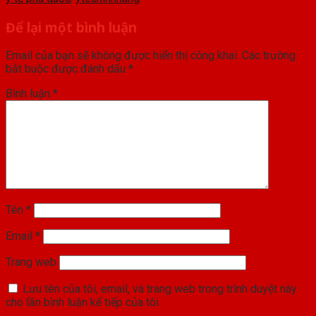
Để lại một bình luận
Email của bạn sẽ không được hiển thị công khai.
Các trường
bắt buộc được đánh dấu
*
Bình luận
*
Tên
*
Email
*
Trang web
Lưu tên của tôi, email, và trang web trong trình duyệt này
cho lần bình luận kế tiếp của tôi.