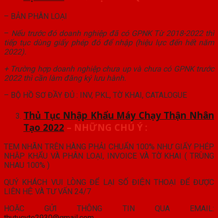
– BẢN PHÂN LOẠI
–
Nếu trước đó doanh nghiệp đã có GPNK Từ 2018-2022 thì
tiếp tục dùng giấy phép đó để nhập (hiệu lực đến hết năm
2022).
+ Trường hợp doanh nghiệp chưa up và chưa có GPNK trước
2022 thì cần làm đăng ký lưu hành.
– BỘ HỒ SƠ ĐẦY ĐỦ : INV, PKL, TỜ KHAI, CATALOGUE
Thủ Tục Nhập Khẩu Máy Chạy Thận Nhân
Tạo 2022
– NHỮNG CHÚ Ý :
TEM NHÃN TRÊN HÀNG PHẢI CHUẨN 100% NHƯ GIẤY PHÉP
NHẬP KHẨU VÀ PHÂN LOẠI, INVOICE VÀ TỜ KHAI ( TRÙNG
NHAU 100% )
QUÝ KHÁCH VUI LÒNG ĐỂ LẠI SỐ ĐIỆN THOẠI ĐỂ ĐƯỢC
LIÊN HỆ VÀ TƯ VẤN 24/7
HOẶC GỬI THÔNG TIN QUA EMAIL:
thutucyte2930@gmail.com