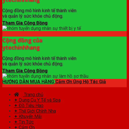
Cộng đồng mô hình kinh tế thành viên
và quản lý sức khỏe chủ động.
Tham Gia Cộng Đồng
Cộng đồng của
ytechinhhang
Cộng đồng mô hình kinh tế thành viên
và quản lý sức khỏe chủ động.
Tham Gia Cộng Đồng
HƯỚNG DẪN MUA HÀNG
Cảm Ơn Ủng Hộ Tác Giả
Trang chủ
✦ Dụng Cụ Y Tế và Spa
✦ Đồ Tiêu Hao
✦ Thế Giới Chỉnh Nha
✦ Khuyến Mãi
✦ Tin Tức
✦ Cảm Ơn