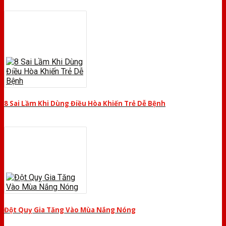
8 Sai Lầm Khi Dùng Điều Hòa Khiến Trẻ Dễ Bệnh
Đột Quỵ Gia Tăng Vào Mùa Nắng Nóng