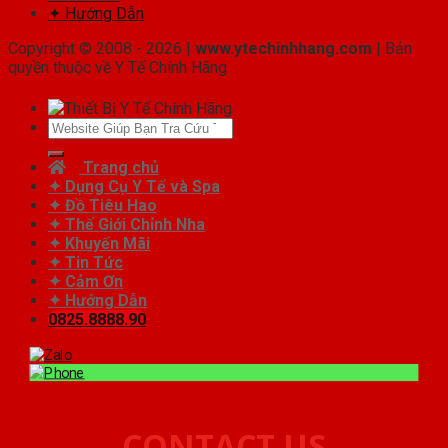
✦ Hướng Dẫn
Copyright © 2008 - 2026 |
www.ytechinhhang.com
| Bản
quyền thuộc về Y Tế Chính Hãng
Tìm
kiếm:
Trang chủ
✦ Dụng Cụ Y Tế và Spa
✦ Đồ Tiêu Hao
✦ Thế Giới Chỉnh Nha
✦ Khuyến Mãi
✦ Tin Tức
✦ Cảm Ơn
✦ Hướng Dẫn
0825.8888.90
CONTACT US