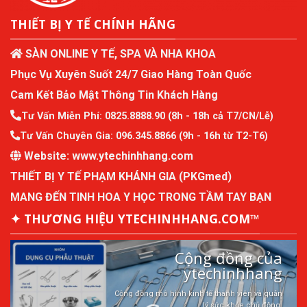
THIẾT BỊ Y TẾ CHÍNH HÃNG
SÀN ONLINE Y TẾ, SPA VÀ NHA KHOA
Phục Vụ Xuyên Suốt 24/7 Giao Hàng Toàn Quốc
Cam Kết Bảo Mật Thông Tin Khách Hàng
Tư Vấn Miễn Phí:
0825.8888.90
(8h - 18h cả T7/CN/Lễ)
Tư Vấn Chuyên Gia:
096.345.8866
(9h - 16h từ T2-T6)
Website:
www.ytechinhhang.com
THIẾT BỊ Y TẾ PHẠM KHÁNH GIA (PKGmed)
MANG ĐẾN TINH HOA Y HỌC TRONG TẦM TAY BẠN
✦ THƯƠNG HIỆU YTECHINHHANG.COM™
Cộng đồng của
ytechinhhang
Cộng đồng mô hình kinh tế thành viên và quản
lý sức khỏe chủ động.