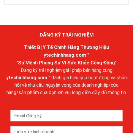
ĐĂNG KÝ TRẢI NGHIỆM
Thiết Bị Y Tế Chính Hãng Thương Hiệu
ytechinhhang.com™
"Sứ Mệnh Phụng Sự Vì Sức Khỏe Cộng Đồng"
Đăng ký trải nghiệm giải pháp bán hàng cùng
ytechinhhang.com™
đánh giá hiệu quả hoạt động và phản
hồi về nhu cầu, nguyện vọng của doanh nghiệp/cửa
hàng/sản phẩm của bạn xin vui lòng điền đầy đủ thông tin.