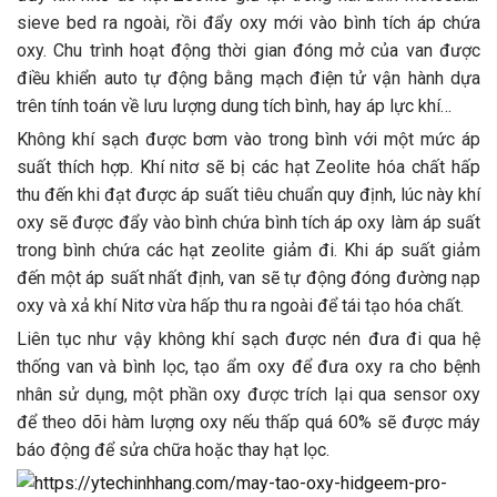
sieve bed ra ngoài, rồi đẩy oxy mới vào bình tích áp chứa
oxy. Chu trình hoạt động thời gian đóng mở của van được
điều khiển auto tự động bằng mạch điện tử vận hành dựa
trên tính toán về lưu lượng dung tích bình, hay áp lực khí…
Không khí sạch được bơm vào trong bình với một mức áp
suất thích hợp. Khí nitơ sẽ bị các hạt Zeolite hóa chất hấp
thu đến khi đạt được áp suất tiêu chuẩn quy định, lúc này khí
oxy sẽ được đẩy vào bình chứa bình tích áp oxy làm áp suất
trong bình chứa các hạt zeolite giảm đi. Khi áp suất giảm
đến một áp suất nhất định, van sẽ tự động đóng đường nạp
oxy và xả khí Nitơ vừa hấp thu ra ngoài để tái tạo hóa chất.
Liên tục như vậy không khí sạch được nén đưa đi qua hệ
thống van và bình lọc, tạo ẩm oxy để đưa oxy ra cho bệnh
nhân sử dụng, một phần oxy được trích lại qua sensor oxy
để theo dõi hàm lượng oxy nếu thấp quá 60% sẽ được máy
báo động để sửa chữa hoặc thay hạt lọc.