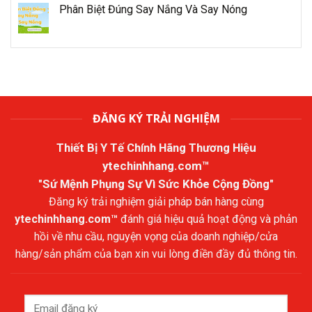
Phân Biệt Đúng Say Nắng Và Say Nóng
ĐĂNG KÝ TRẢI NGHIỆM
Thiết Bị Y Tế Chính Hãng Thương Hiệu
ytechinhhang.com™
"Sứ Mệnh Phụng Sự Vì Sức Khỏe Cộng Đồng"
Đăng ký trải nghiệm giải pháp bán hàng cùng
ytechinhhang.com™
đánh giá hiệu quả hoạt động và phản
hồi về nhu cầu, nguyện vọng của doanh nghiệp/cửa
hàng/sản phẩm của bạn xin vui lòng điền đầy đủ thông tin.