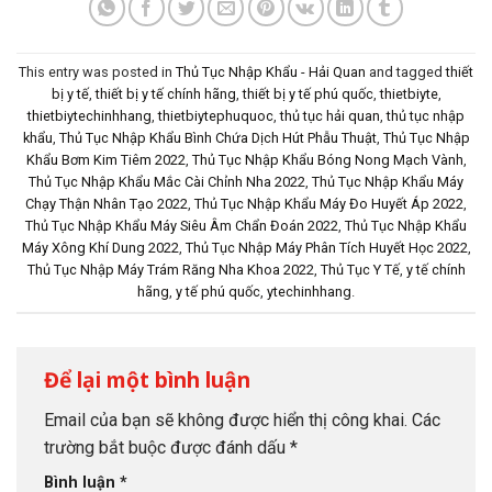
This entry was posted in
Thủ Tục Nhập Khẩu - Hải Quan
and tagged
thiết
bị y tế
,
thiết bị y tế chính hãng
,
thiết bị y tế phú quốc
,
thietbiyte
,
thietbiytechinhhang
,
thietbiytephuquoc
,
thủ tục hải quan
,
thủ tục nhập
khẩu
,
Thủ Tục Nhập Khẩu Bình Chứa Dịch Hút Phẫu Thuật
,
Thủ Tục Nhập
Khẩu Bơm Kim Tiêm 2022
,
Thủ Tục Nhập Khẩu Bóng Nong Mạch Vành
,
Thủ Tục Nhập Khẩu Mắc Cài Chỉnh Nha 2022
,
Thủ Tục Nhập Khẩu Máy
Chạy Thận Nhân Tạo 2022
,
Thủ Tục Nhập Khẩu Máy Đo Huyết Áp 2022
,
Thủ Tục Nhập Khẩu Máy Siêu Âm Chẩn Đoán 2022
,
Thủ Tục Nhập Khẩu
Máy Xông Khí Dung 2022
,
Thủ Tục Nhập Máy Phân Tích Huyết Học 2022
,
Thủ Tục Nhập Máy Trám Răng Nha Khoa 2022
,
Thủ Tục Y Tế
,
y tế chính
hãng
,
y tế phú quốc
,
ytechinhhang
.
Để lại một bình luận
Email của bạn sẽ không được hiển thị công khai.
Các
trường bắt buộc được đánh dấu
*
Bình luận
*