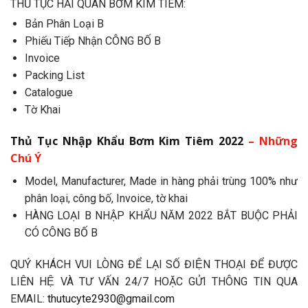
THỦ TỤC HẢI QUAN BƠM KIM TIÊM:
Bản Phân Loại B
Phiếu Tiếp Nhận CÔNG BỐ B
Invoice
Packing List
Catalogue
Tờ Khai
Thủ Tục Nhập Khẩu Bơm Kim Tiêm 2022
– Những
Chú Ý
Model, Manufacturer, Made in hàng phải trùng 100% như
phân loại, công bố, Invoice, tờ khai
HÀNG LOẠI B NHẬP KHẨU NĂM 2022 BẮT BUỘC PHẢI
CÓ CÔNG BỐ B
QUÝ KHÁCH VUI LÒNG ĐỂ LẠI SỐ ĐIỆN THOẠI ĐỂ ĐƯỢC
LIÊN HỆ VÀ TƯ VẤN 24/7 HOẶC GỬI THÔNG TIN QUA
EMAIL:
thutucyte2930@gmail.com