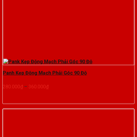
Panh Kẹp Động Mạch Phải Góc 90 Độ
Khoảng
280.000
₫
–
360.000
₫
giá:
từ
280.000₫
đến
360.000₫