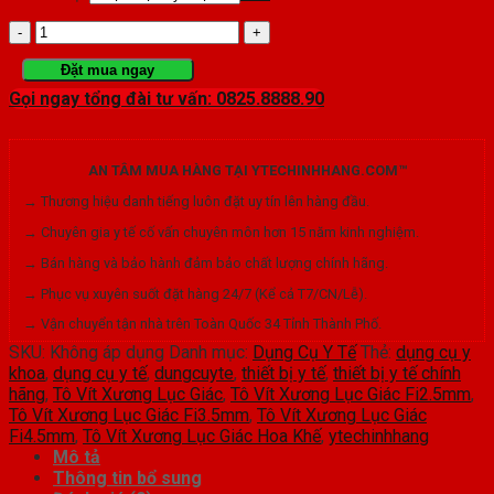
Tô
Vít
Đặt mua ngay
Gọi ngay tổng đài tư vấn: 0825.8888.90
Xương
Lục
AN TÂM MUA HÀNG TẠI YTECHINHHANG.COM™
Giác
→ Thương hiệu danh tiếng luôn đặt uy tín lên hàng đầu.
Hoa
→ Chuyên gia y tế cố vấn chuyên môn hơn 15 năm kinh nghiệm.
Khế
→ Bán hàng và bảo hành đảm bảo chất lượng chính hãng.
số
→ Phục vụ xuyên suốt đặt hàng 24/7 (Kể cả T7/CN/Lễ).
→ Vận chuyển tận nhà trên Toàn Quốc 34 Tỉnh Thành Phố.
lượng
SKU:
Không áp dụng
Danh mục:
Dụng Cụ Y Tế
Thẻ:
dụng cụ y
khoa
,
dụng cụ y tế
,
dungcuyte
,
thiết bị y tế
,
thiết bị y tế chính
hãng
,
Tô Vít Xương Lục Giác
,
Tô Vít Xương Lục Giác Fi2.5mm
,
Tô Vít Xương Lục Giác Fi3.5mm
,
Tô Vít Xương Lục Giác
Fi4.5mm
,
Tô Vít Xương Lục Giác Hoa Khế
,
ytechinhhang
Mô tả
Thông tin bổ sung