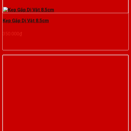
Kẹp Gắp Dị Vật 8.5cm
350.000
₫