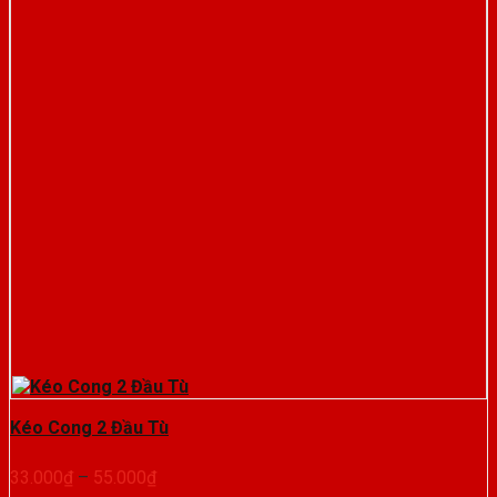
Kéo Cong 2 Đầu Tù
Khoảng
33.000
₫
–
55.000
₫