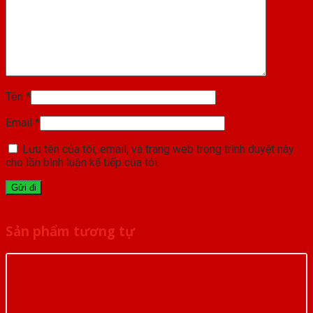
Tên
*
Email
*
Lưu tên của tôi, email, và trang web trong trình duyệt này
cho lần bình luận kế tiếp của tôi.
Sản phẩm tương tự