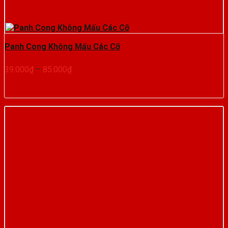
Panh Cong Không Mấu Các Cỡ
Khoảng
39.000
₫
–
85.000
₫
giá:
từ
39.000₫
đến
85.000₫