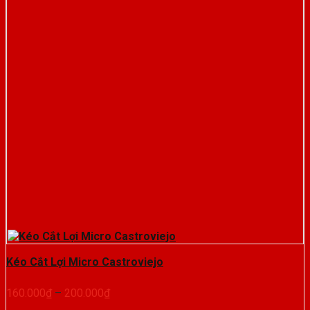
Kéo Cắt Lợi Micro Castroviejo
Khoảng
160.000
₫
–
200.000
₫
giá: