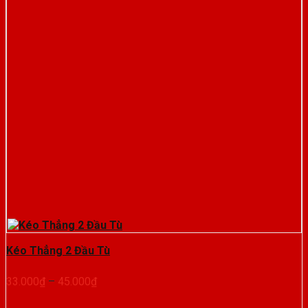
Kéo Thẳng 2 Đầu Tù
Khoảng
33.000
₫
–
45.000
₫
giá:
từ