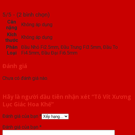
5/5 - (2 bình chọn)
Cân
Không áp dụng
nặng
Kích
Không áp dụng
thước
Phân
Đầu Nhỏ Fi2.5mm, Đầu Trung Fi3.5mm, Đầu To
Loại
Fi4.5mm, Đầu Đại Fi6.5mm
Đánh giá
Chưa có đánh giá nào.
Hãy là người đầu tiên nhận xét “Tô Vít Xương
Lục Giác Hoa Khế”
Đánh giá của bạn
*
Đánh giá của bạn
*