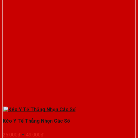
Kéo Y Tế Thẳng Nhọn Các Số
Khoảng
25.000
₫
–
49.000
₫