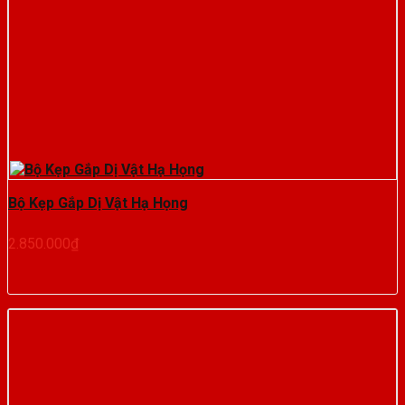
Bộ Kẹp Gắp Dị Vật Hạ Họng
2.850.000
₫