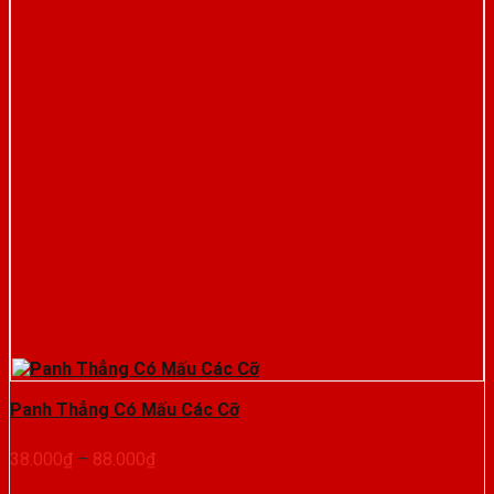
Panh Thẳng Có Mấu Các Cỡ
Khoảng
38.000
₫
–
88.000
₫
giá: