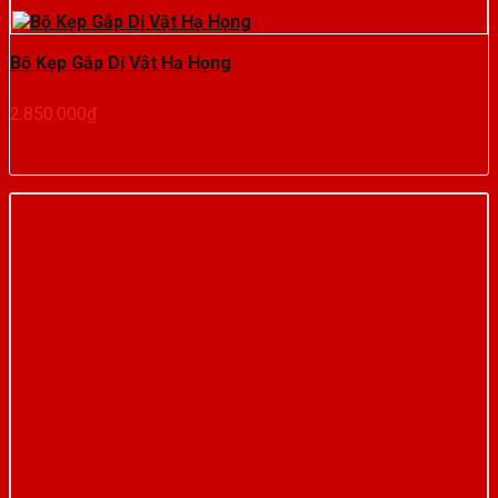
Bộ Kẹp Gắp Dị Vật Hạ Họng
2.850.000
₫