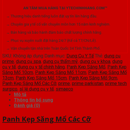
Mổ
AN TÂM MUA HÀNG TẠI YTECHINHHANG.COM™
Các
→ Thương hiệu danh tiếng luôn đặt uy tín lên hàng đầu.
Cỡ
→ Chuyên gia y tế cố vấn chuyên môn hơn 15 năm kinh nghiệm.
số
→ Bán hàng và bảo hành đảm bảo chất lượng chính hãng.
lượng
→ Phục vụ xuyên suốt đặt hàng 24/7 (Kể cả T7/CN/Lễ).
→ Vận chuyển tận nhà trên Toàn Quốc 34 Tỉnh Thành Phố.
SKU:
Không áp dụng
Danh mục:
Dụng Cụ Y Tế
Thẻ:
dụng cụ
prime
,
dụng cụ spa
,
dụng cụ thẩm mỹ
,
dụng cụ y khoa
,
dụng
cụ y tế
,
dụng cụ y tế chính hãng
,
Panh Kẹp Săng Mổ
,
Panh Kẹp
Săng Mổ 10cm
,
Panh Kẹp Săng Mổ 11cm
,
Panh Kẹp Săng Mổ
13cm
,
Panh Kẹp Săng Mổ 15cm
,
Panh Kẹp Săng Mổ 9cm
,
Panh Kẹp Săng Mổ Các Cỡ
,
prime
,
prime parkistan
,
prime tech
surgico
,
sỉ lẻ dụng cụ y tế
,
simaeco
Mô tả
Thông tin bổ sung
Đánh giá (0)
Panh Kẹp Săng Mổ Các Cỡ