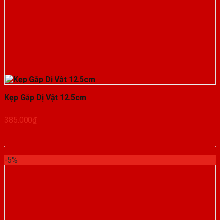
Kẹp Gắp Dị Vật 12.5cm
385.000
₫
-5%