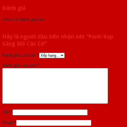
Đánh giá
Chưa có đánh giá nào.
Hãy là người đầu tiên nhận xét “Panh Kẹp
Săng Mổ Các Cỡ”
Đánh giá của bạn
*
Đánh giá của bạn
*
Tên
*
Email
*