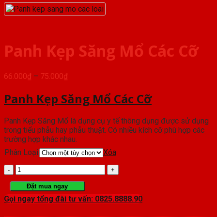
Panh Kẹp Săng Mổ Các Cỡ
Khoảng
66.000
₫
–
75.000
₫
giá:
từ
Panh Kẹp Săng Mổ Các Cỡ
66.000₫
đến
Panh Kẹp Săng Mổ là dụng cụ y tế thông dụng được sử dụng
75.000₫
trong tiểu phẫu hay phẫu thuật. Có nhiều kích cỡ phù hợp các
trường hợp khác nhau.
Phân Loại
Xóa
Panh
Kẹp
Đặt mua ngay
Gọi ngay tổng đài tư vấn: 0825.8888.90
Săng