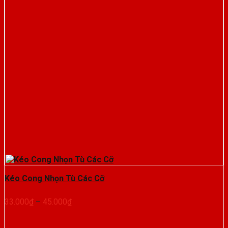
Kéo Cong Nhọn Tù Các Cỡ
Khoảng
33.000
₫
–
45.000
₫
giá:
từ