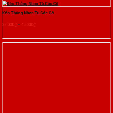
Kéo Thẳng Nhọn Tù Các Cỡ
Khoảng
33.000
₫
–
45.000
₫
giá:
từ
33.000₫
đến
45.000₫