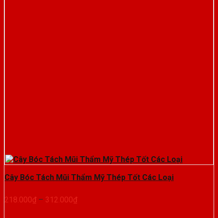
Cây Bóc Tách Mũi Thẩm Mỹ Thép Tốt Các Loại
Khoảng
218.000
₫
–
312.000
₫
giá:
từ