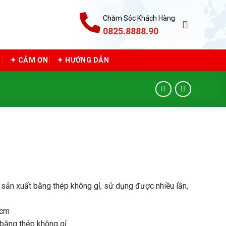
Chăm Sóc Khách Hàng
0825.8888.90
C
✦ CẢM ƠN
✦ HƯỚNG DẪN
sản xuất bằng thép không gỉ, sử dụng được nhiều lần,
2cm
bằng thép không gỉ