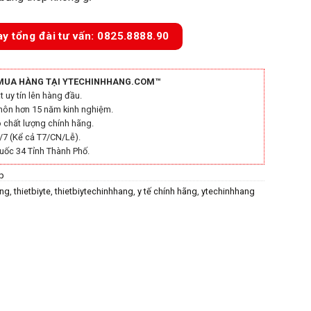
ay tổng đài tư vấn: 0825.8888.90
MUA HÀNG TẠI YTECHINHHANG.COM™
 uy tín lên hàng đầu.
môn hơn 15 năm kinh nghiệm.
chất lượng chính hãng.
/7 (Kể cả T7/CN/Lễ).
uốc 34 Tỉnh Thành Phố.
p
ãng
,
thietbiyte
,
thietbiytechinhhang
,
y tế chính hãng
,
ytechinhhang