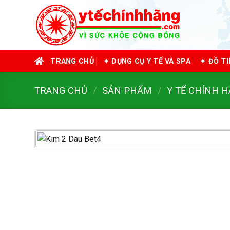
Skip
to
content
TRANG CHỦ
✦ DỤNG CỤ Y TẾ VÀ SPA
✦ ĐỒ T
TRANG CHỦ
/
SẢN PHẨM
/
Y TẾ CHÍNH 