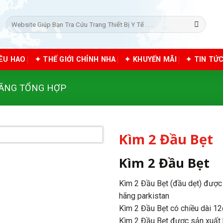
Tìm
kiếm:
IÊU HAO
✦ THẾ GIỚI CHỈNH NHA
✦ KHUYẾN MÃI
✦ TIN TỨ
HÃNG TỔNG HỢP
Kìm 2 Đầu Bẹt
Kìm 2 Đầu Bẹt
Kìm 2 Đầu Bẹt (đầu dẹt) được 
hãng parkistan
Kìm 2 Đầu Bẹt có chiều dài 1
Kìm 2 Đầu Bẹt được sản xuất 