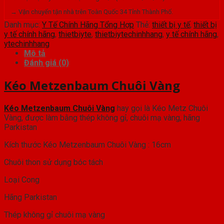
→ Vận chuyển tận nhà trên Toàn Quốc 34 Tỉnh Thành Phố.
Danh mục:
Y Tế Chính Hãng Tổng Hợp
Thẻ:
thiết bị y tế
,
thiết bị
y tế chính hãng
,
thietbiyte
,
thietbiytechinhhang
,
y tế chính hãng
,
ytechinhhang
Mô tả
Đánh giá (0)
Kéo Metzenbaum Chuôi Vàng
Kéo Metzenbaum Chuôi Vàng
hay gọi là Kéo Metz Chuôi
Vàng, được làm bằng thép không gỉ, chuôi mạ vàng, hãng
Parkistan
Kích thước Kéo Metzenbaum Chuôi Vàng : 16cm
Chuôi thon sử dụng bóc tách
Loại Cong
Hãng Parkistan
Thép không gỉ chuôi mạ vàng