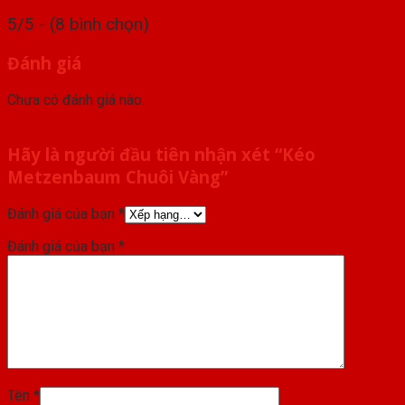
5/5 - (8 bình chọn)
Đánh giá
Chưa có đánh giá nào.
Hãy là người đầu tiên nhận xét “Kéo
Metzenbaum Chuôi Vàng”
Đánh giá của bạn
*
Đánh giá của bạn
*
Tên
*