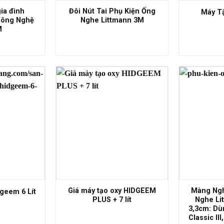
ia đình
Đôi Nút Tai Phụ Kiện Ống
Máy T
Công Nghệ
Nghe Littmann 3M
M
Giá máy tạo oxy HIDGEEM
Màng Ngh
geem 6 Lít
PLUS + 7 lít
Nghe Li
3,3cm: Dùn
Classic III