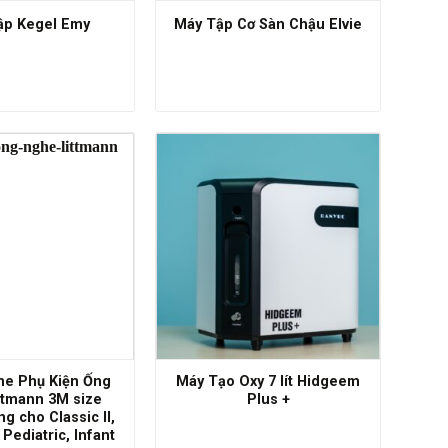
ập Kegel Emy
Máy Tập Cơ Sàn Chậu Elvie
e Phụ Kiện Ống
Máy Tạo Oxy 7 lít Hidgeem
ttmann 3M size
Plus +
g cho Classic II,
, Pediatric, Infant