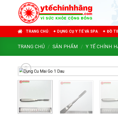
Skip
to
content
TRANG CHỦ
✦ DỤNG CỤ Y TẾ VÀ SPA
✦ ĐỒ T
TRANG CHỦ
/
SẢN PHẨM
/
Y TẾ CHÍNH 