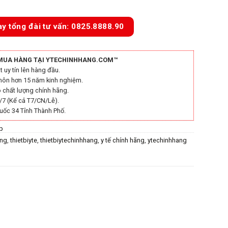
ay tổng đài tư vấn: 0825.8888.90
MUA HÀNG TẠI YTECHINHHANG.COM™
 uy tín lên hàng đầu.
môn hơn 15 năm kinh nghiệm.
chất lượng chính hãng.
/7 (Kể cả T7/CN/Lễ).
uốc 34 Tỉnh Thành Phố.
p
ãng
,
thietbiyte
,
thietbiytechinhhang
,
y tế chính hãng
,
ytechinhhang