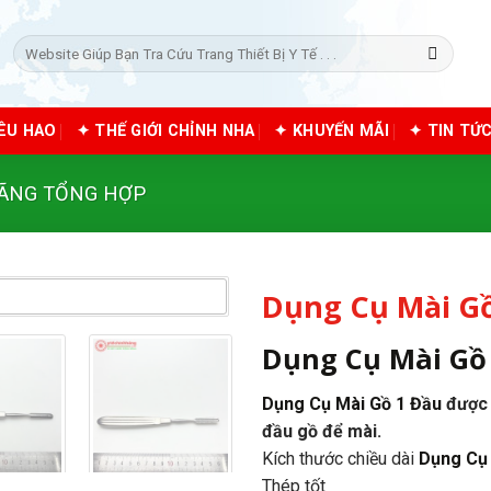
Tìm
kiếm:
IÊU HAO
✦ THẾ GIỚI CHỈNH NHA
✦ KHUYẾN MÃI
✦ TIN TỨ
HÃNG TỔNG HỢP
Dụng Cụ Mài G
Dụng Cụ Mài Gồ
Dụng Cụ Mài Gồ 1 Đầu
được 
đầu gồ để mài.
Kích thước chiều dài
Dụng Cụ 
Thép tốt