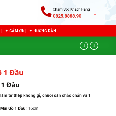
Chăm Sóc Khách Hàng
0825.8888.90
C
✦ CẢM ƠN
✦ HƯỚNG DẪN
ồ 1 Đầu
 1 Đầu
làm từ thép không gỉ, chuôi cán chắc chắn và 1
Mài Gồ 1 Đầu
: 16cm