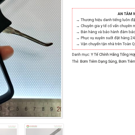
AN TÂM 
→ Thương hiệu danh tiếng luôn đặt
→ Chuyên gia y tế cố vấn chuyên 
→ Bán hàng và bảo hành đảm bảo 
→ Phục vụ xuyên suốt đặt hàng 24
→ Vận chuyển tận nhà trên Toàn Q
Danh mục:
Y Tế Chính Hãng Tổng Hợ
Thẻ:
Bơm Tiêm Dạng Súng
,
Bơm Tiêm
Bơm Tiêm Nha Khoa
,
Bơm Tiêm Nha 
DENTAL CARTRIDGE SYRINGES
,
Dụn
Cụ Bơm Tiêm Inox Gây Mê
,
Dụng Cụ 
Bơm Tiêm Nha Khoa Tự Động
,
Dụng 
INTRALIGAMENTARY SYRINGES
,
y t