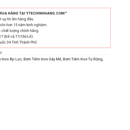
MUA HÀNG TẠI YTECHINHHANG.COM™
 uy tín lên hàng đầu.
môn hơn 15 năm kinh nghiệm.
chất lượng chính hãng.
/7 (Kể cả T7/CN/Lễ).
uốc 34 Tỉnh Thành Phố.
p
 Inox Áp Lực
,
Bơm Tiêm Inox Gây Mê
,
Bơm Tiêm Inox Tự Động
,
Khoa Gây Tê
,
Bơm Tiêm Nha Khoa Tự Động
,
Bơm Tiêm Tê Tự Động
,
g Cụ Bơm Tiêm Dạng Súng
,
Dụng Cụ Bơm Tiêm Inox Áp Lực
,
Dụng
Bơm Tiêm Inox Tự Động
,
Dụng Cụ Bơm Tiêm Nha Khoa
,
Dụng Cụ
Cụ Bơm Tiêm Tê Tự Động
,
dụng cụ y tế
,
dụng cụ y tế chính hãng
,
ế chính hãng