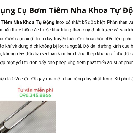
ụng Cụ Bơm Tiêm Nha Khoa Tự Đ
 Tiêm Nha Khoa Tự Động
inox có thiết kế đặc biệt. Phần thân 
 nếu thực hiện các bước khử trùng theo quy định trước và sau kh
ox được sản xuất trên dây truyền hiện đại, hoàn hảo đến từng chi t
bảo khí và dung dịch không bị lọt ra ngoài. Độ dài đường kính của
, không dây độc hại và thân kim làm bằng thép không gỉ, đủ độ c
hợp một yếu tố đòn bẩy cho phép ống tiêm phát triển áp suất phu
iều là 0.2cc đủ để gây mê một chân răng duy nhất trong 30 phút 