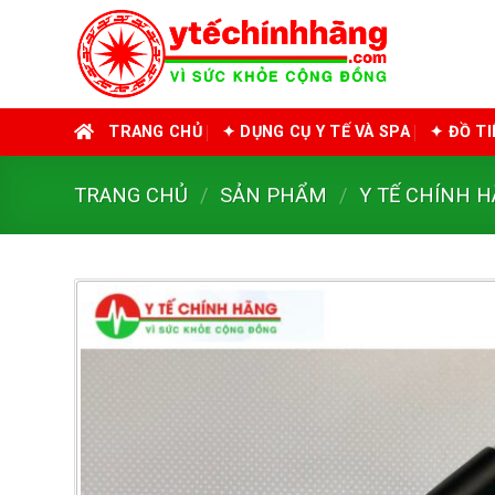
Skip
to
content
TRANG CHỦ
✦ DỤNG CỤ Y TẾ VÀ SPA
✦ ĐỒ T
TRANG CHỦ
/
SẢN PHẨM
/
Y TẾ CHÍNH 