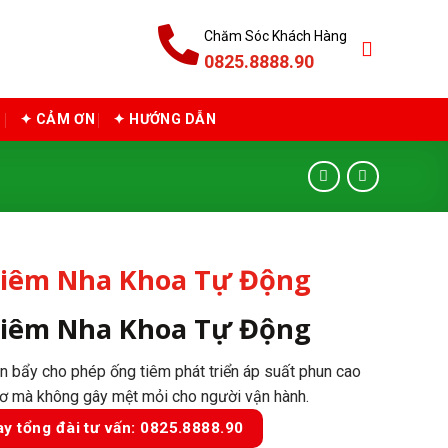
Chăm Sóc Khách Hàng
0825.8888.90
C
✦ CẢM ƠN
✦ HƯỚNG DẪN
iêm Nha Khoa Tự Động
iêm Nha Khoa Tự Động
òn bẩy cho phép ống tiêm phát triển áp suất phun cao
cơ mà không gây mệt mỏi cho người vận hành.
ay tổng đài tư vấn: 0825.8888.90