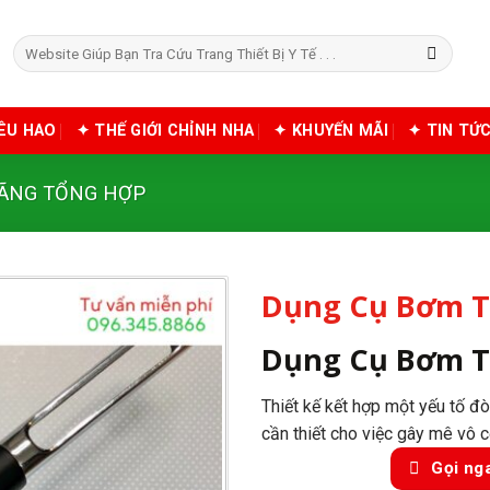
Tìm
kiếm:
IÊU HAO
✦ THẾ GIỚI CHỈNH NHA
✦ KHUYẾN MÃI
✦ TIN TỨ
HÃNG TỔNG HỢP
Dụng Cụ Bơm T
Dụng Cụ Bơm T
Thiết kế kết hợp một yếu tố đ
cần thiết cho việc gây mê vô 
Gọi ng