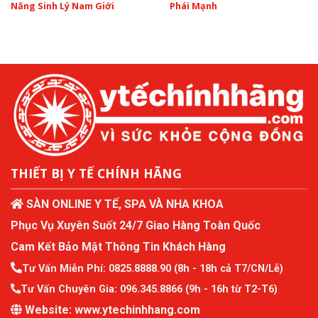
Năng Sinh Lý Nam Giới
Phái Mạnh
THIẾT BỊ Y TẾ CHÍNH HÃNG
SÀN ONLINE Y TẾ, SPA VÀ NHA KHOA
Phục Vụ Xuyên Suốt 24/7 Giao Hàng Toàn Quốc
Cam Kết Bảo Mật Thông Tin Khách Hàng
Tư Vấn Miễn Phí:
0825.8888.90
(8h - 18h cả T7/CN/Lễ)
Tư Vấn Chuyên Gia:
096.345.8866
(9h - 16h từ T2-T6)
Website:
www.ytechinhhang.com