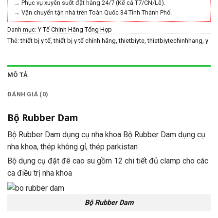
→ Phục vụ xuyên suốt đặt hàng 24/7 (Kể cả T7/CN/Lễ).
→ Vận chuyển tận nhà trên Toàn Quốc 34 Tỉnh Thành Phố.
Danh mục:
Y Tế Chính Hãng Tổng Hợp
Thẻ:
thiết bị y tế
,
thiết bị y tế chính hãng
,
thietbiyte
,
thietbiytechinhhang
,
y
tế chính hãng
,
ytechinhhang
MÔ TẢ
ĐÁNH GIÁ (0)
Bộ Rubber Dam
Bộ Rubber Dam dụng cụ nha khoa Bộ Rubber Dam dụng cụ
nha khoa, thép không gỉ, thép parkistan
Bộ dụng cụ đặt đê cao su gồm 12 chi tiết đủ clamp cho các
ca điều trị nha khoa
Bộ Rubber Dam