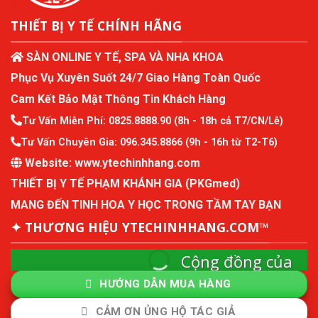
THIẾT BỊ Y TẾ CHÍNH HÃNG
SÀN ONLINE Y TẾ, SPA VÀ NHA KHOA
Phục Vụ Xuyên Suốt 24/7 Giao Hàng Toàn Quốc
Cam Kết Bảo Mật Thông Tin Khách Hàng
Tư Vấn Miễn Phí:
0825.8888.90
(8h - 18h cả T7/CN/Lễ)
Tư Vấn Chuyên Gia:
096.345.8866
(9h - 16h từ T2-T6)
Website:
www.ytechinhhang.com
THIẾT BỊ Y TẾ PHẠM KHÁNH GIA (PKGmed)
MANG ĐẾN TINH HOA Y HỌC TRONG TẦM TAY BẠN
✦ THƯƠNG HIỆU YTECHINHHANG.COM™
Cộng đồng của
ytechinhhang
HƯỚNG DẪN MUA HÀNG
Cộng đồng mô hình kinh tế thành viên và quản
CẢM ƠN ỦNG HỘ TÁC GIẢ
lý sức khỏe chủ động.