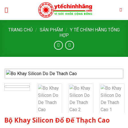
Skip
to
content
TRANG CHỦ
/
SẢN PHẨM
/
Y TẾ CHÍNH HÃNG TỔNG
HỢP
Bộ Khay Silicon Đổ Đế Thạch Cao