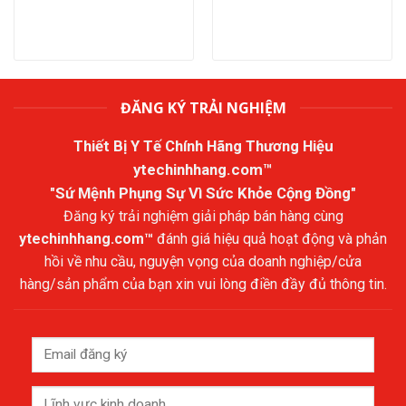
ĐĂNG KÝ TRẢI NGHIỆM
Thiết Bị Y Tế Chính Hãng Thương Hiệu
ytechinhhang.com™
"Sứ Mệnh Phụng Sự Vì Sức Khỏe Cộng Đồng"
Đăng ký trải nghiệm giải pháp bán hàng cùng
ytechinhhang.com™
đánh giá hiệu quả hoạt động và phản
hồi về nhu cầu, nguyện vọng của doanh nghiệp/cửa
hàng/sản phẩm của bạn xin vui lòng điền đầy đủ thông tin.