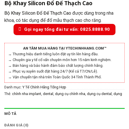
Bộ Khay Silicon Đổ Đế Thạch Cao
Bộ Khay Silicon Đổ Đế Thạch Cao
được dùng trong nha
khoa, có tác dụng để đổ mẫu thạch cao cho răng.
Gọi ngay tổng đài tư vấn: 0825.8888.90
AN TÂM MUA HÀNG TẠI YTECHINHHANG.COM™
→ Thương hiệu danh tiếng luôn đặt uy tín lên hàng đầu.
→ Chuyên gia y tế cố vấn chuyên môn hơn 15 năm kinh nghiệm.
→ Bán hàng và bảo hành đảm bảo chất lượng chính hãng.
→ Phục vụ xuyên suốt đặt hàng 24/7 (Kể cả T7/CN/Lễ).
→ Vận chuyển tận nhà trên Toàn Quốc 34 Tỉnh Thành Phố.
Danh mục:
Y Tế Chính Hãng Tổng Hợp
Thẻ:
chỉnh nha implant
,
dental
,
dụng cụ chỉnh nha
,
dụng cụ dental
,
dụng
cụ implant
,
dụng cụ nha khoa
,
dụng cụ y khoa prime
,
dụng cụ y tế
,
dụng
cụ y tế chính hãng
,
dụng cụ y tế phú quốc
,
dụng cụ y tế prime
,
implant
,
nha khoa dental
,
parkistan
,
phụ kiện implant
,
prime
,
prime parkistan
,
MÔ TẢ
prime tech surgico
,
thế giới chỉnh nha
,
vật liệu nha khoa
ĐÁNH GIÁ (0)