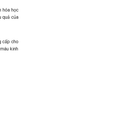
n hóa học
u quả của
g cấp cho
 máu kinh