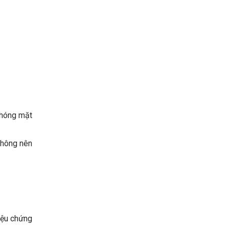
chóng mặt
không nên
iệu chứng