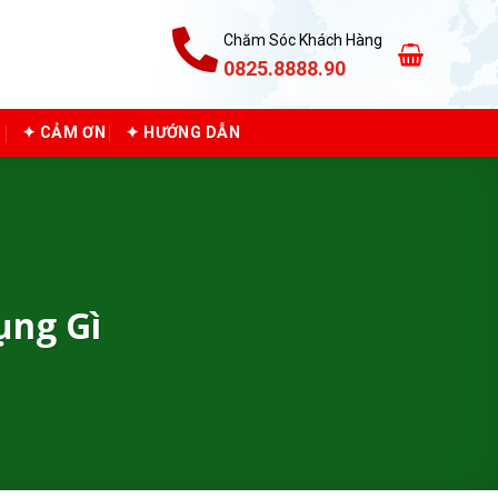
Chăm Sóc Khách Hàng
0825.8888.90
C
✦ CẢM ƠN
✦ HƯỚNG DẪN
ụng Gì