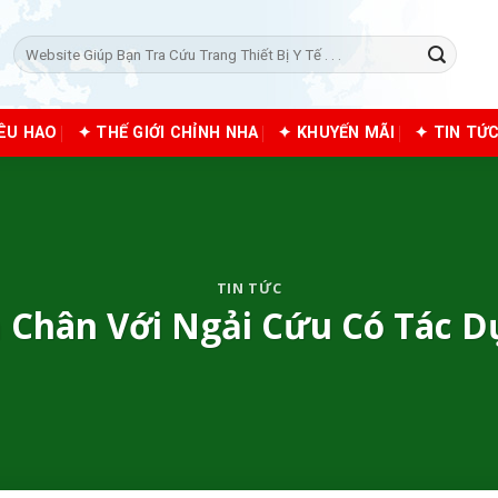
Tìm
kiếm:
IÊU HAO
✦ THẾ GIỚI CHỈNH NHA
✦ KHUYẾN MÃI
✦ TIN TỨ
TIN TỨC
Chân Với Ngải Cứu Có Tác D