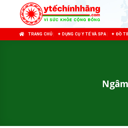
Skip
to
content
TRANG CHỦ
✦ DỤNG CỤ Y TẾ VÀ SPA
✦ ĐỒ T
Ngâm 