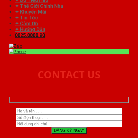
✦ Đồ Tiêu Hao
✦ Thế Giới Chỉnh Nha
✦ Khuyến Mãi
✦ Tin Tức
✦ Cảm Ơn
✦ Hướng Dẫn
0825.8888.90
CONTACT US