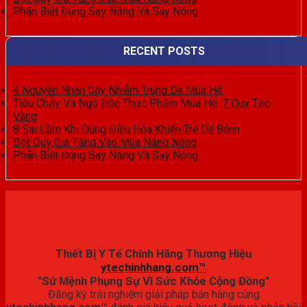
Phân Biệt Đúng Say Nắng Và Say Nóng
RECENT POSTS
4 Nguyên Nhân Gây Nhiễm Trùng Da Mùa Hè
Tiêu Chảy Và Ngộ Độc Thực Phẩm Mùa Hè: 7 Quy Tắc
Vàng
8 Sai Lầm Khi Dùng Điều Hòa Khiến Trẻ Dễ Bệnh
Đột Quỵ Gia Tăng Vào Mùa Nắng Nóng
Phân Biệt Đúng Say Nắng Và Say Nóng
Đăng ký trải nghiệm
Thiết Bị Y Tế Chính Hãng Thương Hiệu
ytechinhhang.com™
"Sứ Mệnh Phụng Sự Vì Sức Khỏe Cộng Đồng"
Đăng ký trải nghiệm giải pháp bán hàng cùng