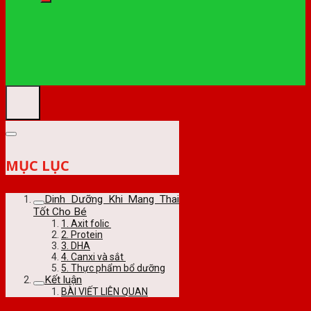
MỤC LỤC
Dinh Dưỡng Khi Mang Thai
Tốt Cho Bé
1. Axit folic
2. Protein
3. DHA
4. Canxi và sắt
5. Thực phẩm bổ dưỡng
Kết luận
BÀI VIẾT LIÊN QUAN