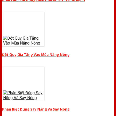
8 Sai Lầm Khi Dùng Điều Hòa Khiến Trẻ Dễ Bệnh
Đột Quỵ Gia Tăng Vào Mùa Nắng Nóng
Phân Biệt Đúng Say Nắng Và Say Nóng