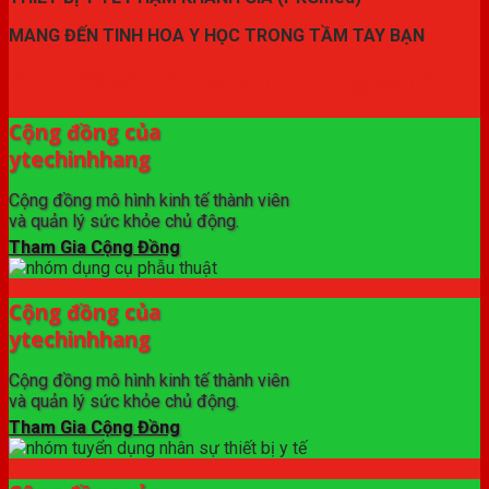
MANG ĐẾN TINH HOA Y HỌC TRONG TẦM TAY BẠN
✦ THƯƠNG HIỆU ytechinhhang.com™
Cộng đồng của
ytechinhhang
Cộng đồng mô hình kinh tế thành viên
và quản lý sức khỏe chủ động.
Tham Gia Cộng Đồng
Cộng đồng của
ytechinhhang
Cộng đồng mô hình kinh tế thành viên
và quản lý sức khỏe chủ động.
Tham Gia Cộng Đồng