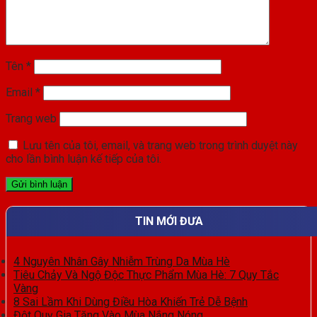
Tên
*
Email
*
Trang web
Lưu tên của tôi, email, và trang web trong trình duyệt này
cho lần bình luận kế tiếp của tôi.
TIN MỚI ĐƯA
4 Nguyên Nhân Gây Nhiễm Trùng Da Mùa Hè
Tiêu Chảy Và Ngộ Độc Thực Phẩm Mùa Hè: 7 Quy Tắc
Vàng
8 Sai Lầm Khi Dùng Điều Hòa Khiến Trẻ Dễ Bệnh
Đột Quỵ Gia Tăng Vào Mùa Nắng Nóng