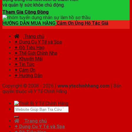
và quản lý sức khỏe chủ động.
Tham Gia Cộng Đồng
HƯỚNG DẪN MUA HÀNG
Cảm Ơn Ủng Hộ Tác Giả
Trang chủ
✦ Dụng Cụ Y Tế và Spa
✦ Đồ Tiêu Hao
✦ Thế Giới Chỉnh Nha
✦ Khuyến Mãi
✦ Tin Tức
✦ Cảm Ơn
✦ Hướng Dẫn
Copyright © 2008 - 2026 |
www.ytechinhhang.com
| Bản
quyền thuộc về Y Tế Chính Hãng
Tìm
kiếm:
Trang chủ
✦ Dụng Cụ Y Tế và Spa