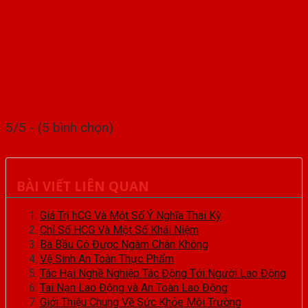
5/5 - (5 bình chọn)
BÀI VIẾT LIÊN QUAN
Giá Trị hCG Và Một Số Ý Nghĩa Thai Kỳ
Chỉ Số HCG Và Một Số Khái Niệm
Bà Bầu Có Được Ngâm Chân Không
Vệ Sinh An Toàn Thực Phẩm
Tác Hại Nghề Nghiệp Tác Động Tới Người Lao Động
Tai Nạn Lao Động và An Toàn Lao Động
Giới Thiệu Chung Về Sức Khỏe Môi Trường