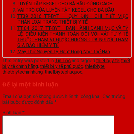
LUYỆN TẬP KEGEL CHO BÀ BẦU ĐÚNG CÁCH
VAI TRÒ CỦA LUYỆN TẬP KEGEL CHO BÀ BẦU
TT39_2016_TT-BYT – QUY ĐỊNH CHI TIẾT VIỆC
PHÂN LOẠI TRANG THIẾT BỊ Y TẾ
TT 04_2017_TT-BYT – BAN HÀNH DANH MỤC VÀ TỶ
LỆ, ĐIỀU KIỆN THANH TOÁN ĐỐI VỚI VẬT TƯ Y TẾ
THUỘC PHẠM VI ĐƯỢC HƯỞNG CỦA NGƯỜI THAM
GIA BẢO HIỂM Y TẾ
Máy Thở Nguyên Lý Hoạt Động Như Thế Nào
This entry was posted in
Tin Tức
and tagged
thiết bị y tế
,
thiết
bị y tế chính hãng
,
thiết bị y tế phú quốc
,
thietbiyte
,
thietbiytechinhhang
,
thietbiytephuquoc
.
Để lại một bình luận
Email của bạn sẽ không được hiển thị công khai.
Các trường
bắt buộc được đánh dấu
*
Bình luận
*