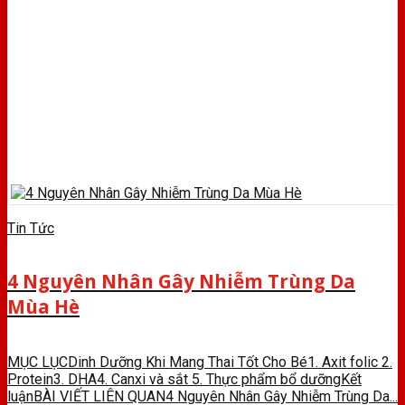
Tin Tức
4 Nguyên Nhân Gây Nhiễm Trùng Da
Mùa Hè
MỤC LỤCDinh Dưỡng Khi Mang Thai Tốt Cho Bé1. Axit folic 2.
Protein3. DHA4. Canxi và sắt 5. Thực phẩm bổ dưỡngKết
luậnBÀI VIẾT LIÊN QUAN4 Nguyên Nhân Gây Nhiễm Trùng Da...