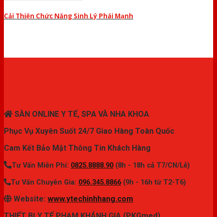
Cải Thiện Chức Năng Sinh Lý Phái Mạnh
THIẾT BỊ Y TẾ CHÍNH HÃNG
SÀN ONLINE Y TẾ, SPA VÀ NHA KHOA
Phục Vụ Xuyên Suốt 24/7 Giao Hàng Toàn Quốc
Cam Kết Bảo Mật Thông Tin Khách Hàng
Tư Vấn Miễn Phí:
0825.8888.90
(8h - 18h cả T7/CN/Lễ)
Tư Vấn Chuyên Gia:
096.345.8866
(9h - 16h từ T2-T6)
Website:
www.ytechinhhang.com
THIẾT BỊ Y TẾ PHẠM KHÁNH GIA (PKGmed)