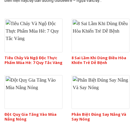
biến hiện nayDây dẫn đường Guidewire – ngựa vằnDây...
Tiêu Chảy Và Ngộ Độc Thực
8 Sai Lầm Khi Dùng Điều Hòa
Phẩm Mùa Hè: 7 Quy Tắc Vàng
Khiến Trẻ Dễ Bệnh
Đột Quỵ Gia Tăng Vào Mùa
Phân Biệt Đúng Say Nắng Và
Nắng Nóng
Say Nóng