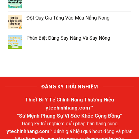
Đột Quỵ Gia Tăng Vào Mùa Nắng Nóng
Phân Biệt Đúng Say Nắng Và Say Nóng
ĐĂNG KÝ TRẢI NGHIỆM
Thiết Bị Y Tế Chính Hãng Thương Hiệu
ytechinhhang.com™
"Sứ Mệnh Phụng Sự Vì Sức Khỏe Cộng Đồng"
Đăng ký trải nghiệm giải pháp bán hàng cùng
ytechinhhang.com™
đánh giá hiệu quả hoạt động và phản