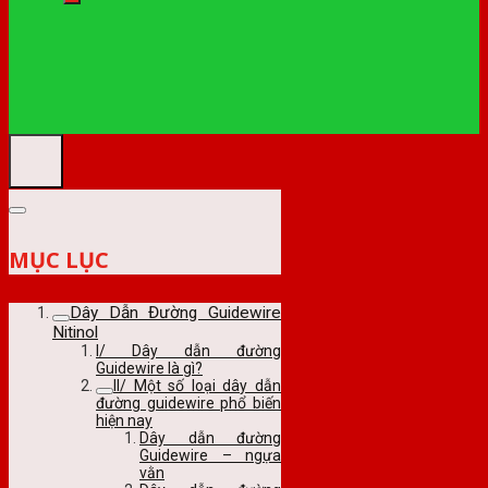
MỤC LỤC
Dây Dẫn Đường Guidewire
Nitinol
I/ Dây dẫn đường
Guidewire là gì?
II/ Một số loại dây dẫn
đường guidewire phổ biến
hiện nay
Dây dẫn đường
Guidewire – ngựa
vằn