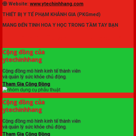
Website:
www.ytechinhhang.com
THIẾT BỊ Y TẾ PHẠM KHÁNH GIA (PKGmed)
MANG ĐẾN TINH HOA Y HỌC TRONG TẦM TAY BẠN
✦ THƯƠNG HIỆU ytechinhhang.com™
Cộng đồng của
ytechinhhang
Cộng đồng mô hình kinh tế thành viên
và quản lý sức khỏe chủ động.
Tham Gia Cộng Đồng
Cộng đồng của
ytechinhhang
Cộng đồng mô hình kinh tế thành viên
và quản lý sức khỏe chủ động.
Tham Gia Cộng Đồng