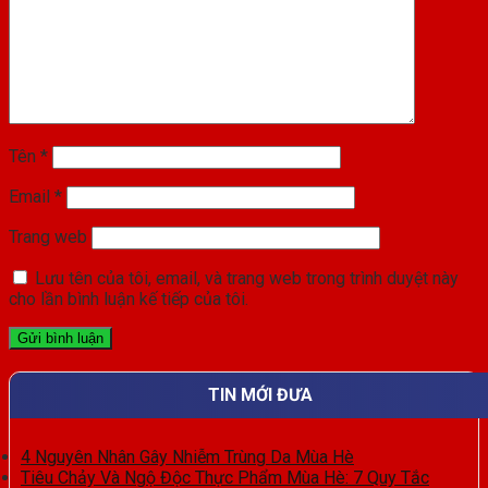
Tên
*
Email
*
Trang web
Lưu tên của tôi, email, và trang web trong trình duyệt này
cho lần bình luận kế tiếp của tôi.
TIN MỚI ĐƯA
4 Nguyên Nhân Gây Nhiễm Trùng Da Mùa Hè
Tiêu Chảy Và Ngộ Độc Thực Phẩm Mùa Hè: 7 Quy Tắc