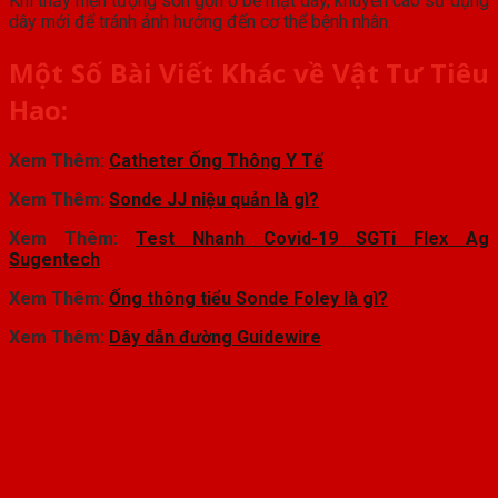
Khi thấy hiện tượng sờn gợn ở bề mặt dây, khuyến cáo sử dụng
dây mới để tránh ảnh hưởng đến cơ thể bệnh nhân.
Một Số Bài Viết Khác về Vật Tư Tiêu
Hao:
Xem Thêm:
Catheter Ống Thông Y Tế
Xem Thêm:
Sonde JJ niệu quản là gì?
Xem Thêm:
Test Nhanh Covid-19 SGTi Flex Ag
Sugentech
Xem Thêm:
Ống thông tiểu Sonde Foley là gì?
Xem Thêm:
Dây dẫn đường Guidewire