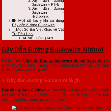
Dây dẫn đường
Guidewire – PTFE
Dây dẫn đường
Guidewire –
Hydrophilic
III/ Một số lưu ý khi sử dụng
Dây dẫn đường Guidewire
Một Số Bài Viết Khác về Vật
Tư Tiêu Hao:
BÀI VIẾT LIÊN QUAN
Dây Dẫn Đường Guidewire Nitinol
Để tìm hiểu
Dây Dẫn Đường Guidewire Nitinol Ngựa Vằn
là
gì thì chúng ta cùng Thiết Bị Y Tế Chính Hãng tìm hiểu Dây dẫn
đường Guidewire là gì nhé
I/ Dây dẫn đường Guidewire là gì?
Dây dẫn đường Guidewire
( hay còn gọi dây dẫn hướng hoặc
dây dẫn đường guidewire) dùng để dẫn đường khi đặt các
ống thông khác nhau vào cơ thể người.