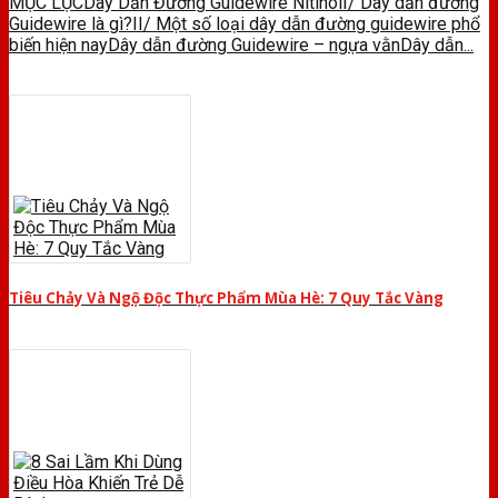
MỤC LỤCDây Dẫn Đường Guidewire NitinolI/ Dây dẫn đường
Guidewire là gì?II/ Một số loại dây dẫn đường guidewire phổ
biến hiện nayDây dẫn đường Guidewire – ngựa vằnDây dẫn...
Tiêu Chảy Và Ngộ Độc Thực Phẩm Mùa Hè: 7 Quy Tắc Vàng