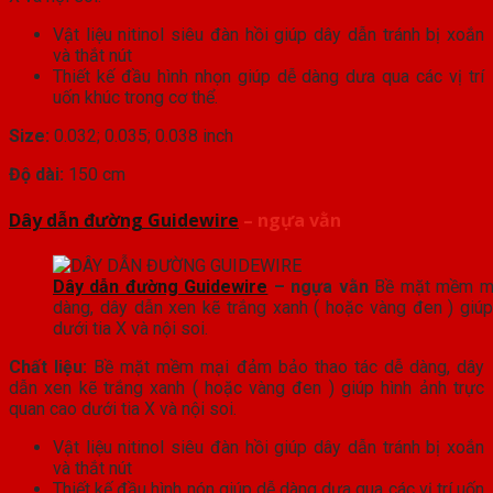
Vật liệu nitinol siêu đàn hồi giúp dây dẫn tránh bị xoắn
và thắt nút
Thiết kế đầu hình nhọn giúp dễ dàng dưa qua các vị trí
uốn khúc trong cơ thể.
Size:
0.032; 0.035; 0.038 inch
Độ dài:
150 cm
Dây dẫn đường Guidewire
– ngựa vằn
Dây dẫn đường Guidewire
– ngựa vằn
Bề mặt mềm mạ
dàng, dây dẫn xen kẽ trắng xanh ( hoặc vàng đen ) giúp
dưới tia X và nội soi.
Chất liệu:
Bề mặt mềm mại đảm bảo thao tác dễ dàng, dây
dẫn xen kẽ trắng xanh ( hoặc vàng đen ) giúp hình ảnh trực
quan cao dưới tia X và nội soi.
Vật liệu nitinol siêu đàn hồi giúp dây dẫn tránh bị xoắn
và thắt nút
Thiết kế đầu hình nón giúp dễ dàng dưa qua các vị trí uốn