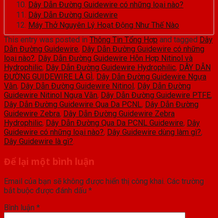
Dây Dẫn Đường Guidewire có những loại nào?
Dây Dẫn Đường Guidewire
Máy Thở Nguyên Lý Hoạt Động Như Thế Nào
This entry was posted in
Thông Tin Tổng Hợp
and tagged
Dây
Dẫn Đường Guidewire
,
Dây Dẫn Đường Guidewire có những
loại nào?
,
Dây Dẫn Đường Guidewire Hỗn Hợp Nitinol và
Hydrophilic
,
Dây Dẫn Đường Guidewire Hydrophilic
,
DÂY DẪN
ĐƯỜNG GUIDEWIRE LÀ GÌ
,
Dây Dẫn Đường Guidewire Ngựa
Vằn
,
Dây Dẫn Đường Guidewire Nitinol
,
Dây Dẫn Đường
Guidewire Nitinol Ngựa Vằn
,
Dây Dẫn Đường Guidewire PTFE
,
Dây Dẫn Đường Guidewire Qua Da PCNL
,
Dây Dẫn Đường
Guidewire Zebra
,
Dây Dẫn Đường Guidewire Zebra
Hydrophilic
,
Dây Dẫn Đường Qua Da PCNL Guidewire
,
Dây
Guidewire có những loại nào?
,
Dây Guidewire dùng làm gì?
,
Dây Guidewire là gì?
.
Để lại một bình luận
Email của bạn sẽ không được hiển thị công khai.
Các trường
bắt buộc được đánh dấu
*
Bình luận
*