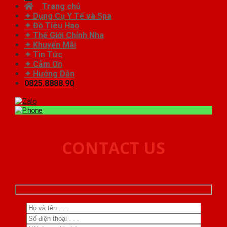
Trang chủ
✦ Dụng Cụ Y Tế và Spa
✦ Đồ Tiêu Hao
✦ Thế Giới Chỉnh Nha
✦ Khuyến Mãi
✦ Tin Tức
✦ Cảm Ơn
✦ Hướng Dẫn
0825.8888.90
CONTACT US