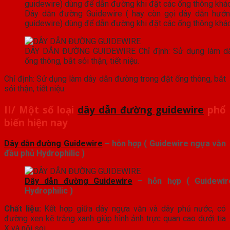
Dây dẫn đường Guidewire ( hay còn gọi dây dẫn hướ
guidewire) dùng để dẫn đường khi đặt các ống thông khác
DÂY DẪN ĐƯỜNG GUIDEWIRE Chỉ định: Sử dụng làm dâ
ống thông, bắt sỏi thận, tiết niệu.
Chỉ định: Sử dụng làm dây dẫn đường trong đặt ống thông, bắt
sỏi thận, tiết niệu.
II/ Một số loại
dây dẫn đường guidewire
phổ
biến hiện nay
Dây dẫn đường Guidewire
– hỗn hợp ( Guidewire ngựa vằn
đầu phủ Hydrophilic )
Dây dẫn đường Guidewire
– hỗn hợp ( Guidewir
Hydrophilic )
Chất liệu:
Kết hợp giữa dây ngựa vằn và dây phủ nước, có
đường xen kẽ trắng xanh giúp hình ảnh trực quan cao dưới tia
X và nội soi.