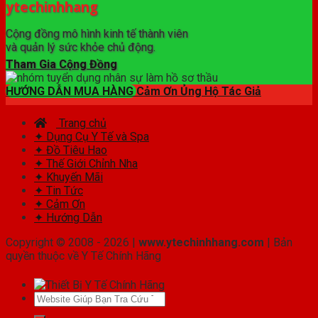
ytechinhhang
Cộng đồng mô hình kinh tế thành viên
và quản lý sức khỏe chủ động.
Tham Gia Cộng Đồng
HƯỚNG DẪN MUA HÀNG
Cảm Ơn Ủng Hộ Tác Giả
Trang chủ
✦ Dụng Cụ Y Tế và Spa
✦ Đồ Tiêu Hao
✦ Thế Giới Chỉnh Nha
✦ Khuyến Mãi
✦ Tin Tức
✦ Cảm Ơn
✦ Hướng Dẫn
Copyright © 2008 - 2026 |
www.ytechinhhang.com
| Bản
quyền thuộc về Y Tế Chính Hãng
Tìm
kiếm: