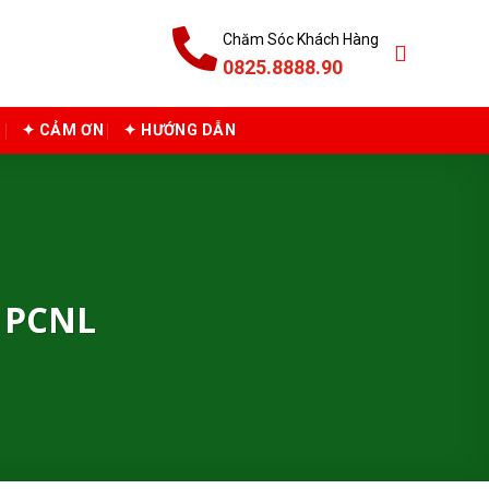
Chăm Sóc Khách Hàng
0825.8888.90
C
✦ CẢM ƠN
✦ HƯỚNG DẪN
 PCNL