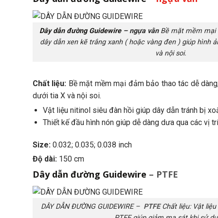
Dây dẫn đường Guidewire
– ngựa vằn
Bề mặt mềm mại đ
dây dẫn xen kẽ trắng xanh ( hoặc vàng đen ) giúp hình ả
và nội soi.
Chất liệu:
Bề mặt mềm mại đảm bảo thao tác dễ dàng, d
dưới tia X và nội soi.
Vật liệu nitinol siêu đàn hồi giúp dây dẫn tránh bị xo
Thiết kế đầu hình nón giúp dễ dàng dưa qua các vị trí
Size:
0.032; 0.035; 0.038 inch
Độ dài:
150 cm
Dây dẫn đường Guidewire
– PTFE
DÂY DẪN ĐƯỜNG GUIDEWIRE –
PTFE
Chất liệu: Vật liệu
PTFE giúp giảm ma sát khi sử dụ