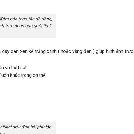
ảm bảo thao tác dễ dàng,
nh trực quan cao dưới tia X
ây dẫn xen kẽ trắng xanh ( hoặc vàng đen ) giúp hình ảnh trực
ắn và thắt nút
 uốn khúc trong cơ thể.
 nitinol siêu đàn hồi phủ lớp
ng.