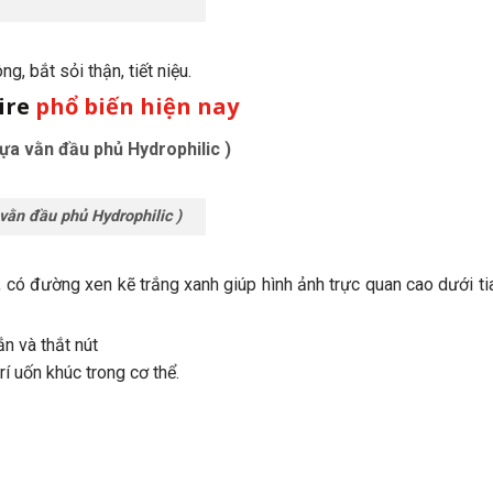
, bắt sỏi thận, tiết niệu.
ire
phổ biến hiện nay
ựa vằn đầu phủ Hydrophilic )
vằn đầu phủ Hydrophilic )
có đường xen kẽ trắng xanh giúp hình ảnh trực quan cao dưới tia
ắn và thắt nút
í uốn khúc trong cơ thể.