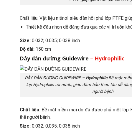
Chất liệu: Vật liệu nitinol siêu đàn hồi phủ lớp PTFE g
Thiết kế đầu nhọn dễ đàng đưa qua các vị trí uốn khú
Size:
0.032; 0.035; 0.038 inch
Độ dài:
150 cm
Dây dẫn đường Guidewire
– Hydrophilic
DÂY DẪN ĐƯỜNG GUIDEWIRE
– Hydrophilic
Bề mặt mềm
lớp Hydrophilic ưa nước, giúp đảm bảo thao tác dễ dàng
người bệnh.
Chất liệu:
Bề mặt mềm mại do đã được phủ một lớp Hyd
thể người bệnh.
Size:
0.032; 0.035; 0.038 inch