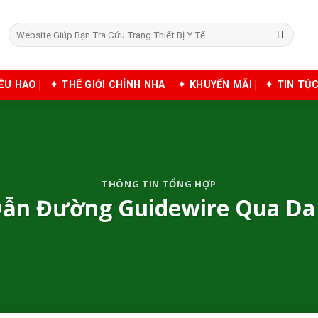
Tìm
kiếm:
IÊU HAO
✦ THẾ GIỚI CHỈNH NHA
✦ KHUYẾN MÃI
✦ TIN TỨ
THÔNG TIN TỔNG HỢP
Dẫn Đường Guidewire Qua Da