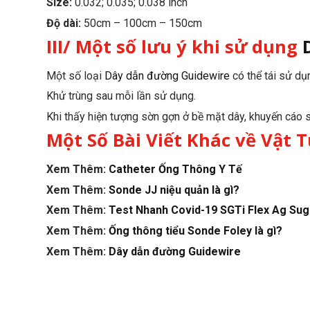
Size:
0.032; 0.035; 0.038 inch
Độ dài:
50cm – 100cm – 150cm
III/ Một số lưu ý khi sử dụng
Một số loại
Dây dẫn đường Guidewire
có thể tái sử dụ
Khử trùng sau mỗi lần sử dụng.
Khi thấy hiện tượng sờn gợn ở bề mặt dây, khuyến cáo 
Một Số Bài Viết Khác về Vật T
Xem Thêm:
Catheter Ống Thông Y Tế
Xem Thêm:
Sonde JJ niệu quản là gì?
Xem Thêm:
Test Nhanh Covid-19 SGTi Flex Ag Su
Xem Thêm:
Ống thông tiểu Sonde Foley là gì?
Xem Thêm:
Dây dẫn đường Guidewire