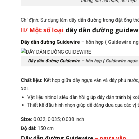
thông, bắt sỏi thận, tiết niệu.
Chỉ định: Sử dụng làm dây dẫn đường trong đặt ống thông
II/ Một số loại
dây dẫn đường guidew
Dây dẫn đường Guidewire
– hỗn hợp ( Guidewire ng
Dây dẫn đường Guidewire
– hỗn hợp ( Guidewire ngựa 
Chất liệu:
Kết hợp giữa dây ngựa vằn và dây phủ nước, 
soi.
Vật liệu nitinol siêu đàn hồi giúp dây dẫn tránh bị xo
Thiết kế đầu hình nhọn giúp dễ dàng dưa qua các vị tr
Size:
0.032; 0.035; 0.038 inch
Độ dài:
150 cm
Dây dẫn đường Guidewire
– ngựa vằn