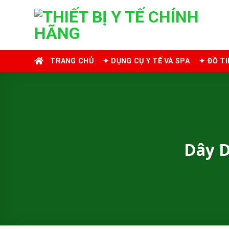
Skip
to
content
TRANG CHỦ
✦ DỤNG CỤ Y TẾ VÀ SPA
✦ ĐỒ T
Dây 