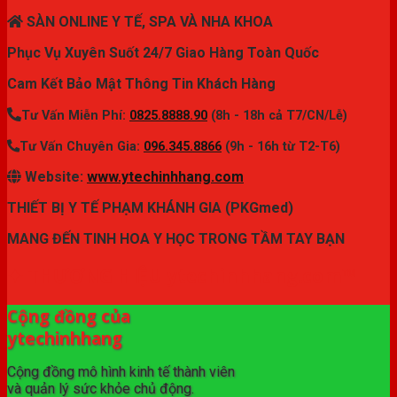
SÀN ONLINE Y TẾ, SPA VÀ NHA KHOA
Phục Vụ Xuyên Suốt 24/7 Giao Hàng Toàn Quốc
Cam Kết Bảo Mật Thông Tin Khách Hàng
Tư Vấn Miễn Phí:
0825.8888.90
(8h - 18h cả T7/CN/Lễ)
Tư Vấn Chuyên Gia:
096.345.8866
(9h - 16h từ T2-T6)
Website:
www.ytechinhhang.com
THIẾT BỊ Y TẾ PHẠM KHÁNH GIA (PKGmed)
MANG ĐẾN TINH HOA Y HỌC TRONG TẦM TAY BẠN
✦ THƯƠNG HIỆU ytechinhhang.com™
Cộng đồng của
ytechinhhang
Cộng đồng mô hình kinh tế thành viên
và quản lý sức khỏe chủ động.