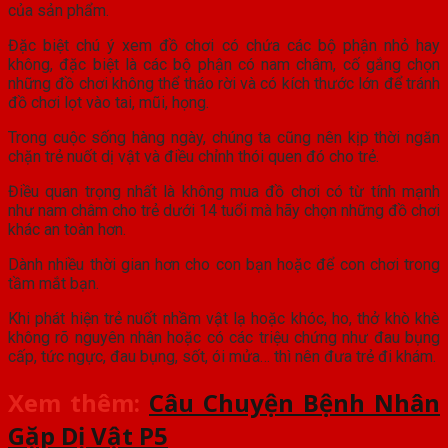
của sản phẩm.
Đặc biệt chú ý xem đồ chơi có chứa các bộ phận nhỏ hay
không, đặc biệt là các bộ phận có nam châm, cố gắng chọn
những đồ chơi không thể tháo rời và có kích thước lớn để tránh
đồ chơi lọt vào tai, mũi, họng.
Trong cuộc sống hàng ngày, chúng ta cũng nên kịp thời ngăn
chặn trẻ nuốt dị vật và điều chỉnh thói quen đó cho trẻ.
Điều quan trọng nhất là không mua đồ chơi có từ tính mạnh
như nam châm cho trẻ dưới 14 tuổi mà hãy chọn những đồ chơi
khác an toàn hơn.
Dành nhiều thời gian hơn cho con bạn hoặc để con chơi trong
tầm mắt bạn.
Khi phát hiện trẻ nuốt nhầm vật lạ hoặc khóc, ho, thở khò khè
không rõ nguyên nhân hoặc có các triệu chứng như đau bụng
cấp, tức ngực, đau bụng, sốt, ói mửa… thì nên đưa trẻ đi khám.
Xem thêm:
Câu Chuyện Bệnh Nhân
Gặp Dị Vật P5