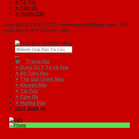
✦ Tin Tức
✦ Cảm Ơn
✦ Hướng Dẫn
Copyright © 2008 - 2026 |
www.ytechinhhang.com
| Bản
quyền thuộc về Y Tế Chính Hãng
Tìm
kiếm:
Trang chủ
✦ Dụng Cụ Y Tế và Spa
✦ Đồ Tiêu Hao
✦ Thế Giới Chỉnh Nha
✦ Khuyến Mãi
✦ Tin Tức
✦ Cảm Ơn
✦ Hướng Dẫn
0825.8888.90