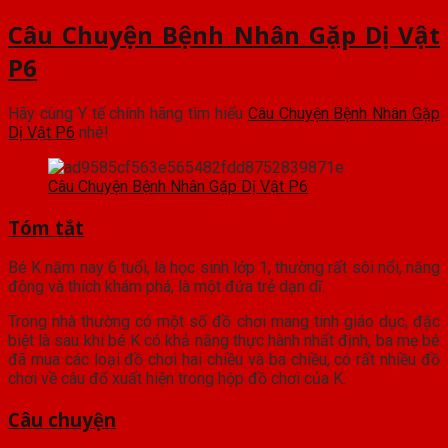
Câu Chuyện Bệnh Nhân Gặp Dị Vật
P6
Hãy cùng Y tế chính hãng tìm hiểu
Câu Chuyện Bệnh Nhân Gặp
Dị Vật P6
nhé!
Câu Chuyện Bệnh Nhân Gặp Dị Vật P6
Tóm tắt
Bé K năm nay 6 tuổi, là học sinh lớp 1, thường rất sôi nổi, năng
động và thích khám phá, là một đứa trẻ dạn dĩ.
Trong nhà thường có một số đồ chơi mang tính giáo dục, đặc
biệt là sau khi bé K có khả năng thực hành nhất định, ba mẹ bé
đã mua các loại đồ chơi hai chiều và ba chiều, có rất nhiều đồ
chơi về câu đố xuất hiện trong hộp đồ chơi của K.
Câu chuyện