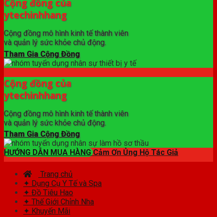
Cộng đồng của
ytechinhhang
Cộng đồng mô hình kinh tế thành viên
và quản lý sức khỏe chủ động.
Tham Gia Cộng Đồng
Cộng đồng của
ytechinhhang
Cộng đồng mô hình kinh tế thành viên
và quản lý sức khỏe chủ động.
Tham Gia Cộng Đồng
HƯỚNG DẪN MUA HÀNG
Cảm Ơn Ủng Hộ Tác Giả
Trang chủ
✦ Dụng Cụ Y Tế và Spa
✦ Đồ Tiêu Hao
✦ Thế Giới Chỉnh Nha
✦ Khuyến Mãi