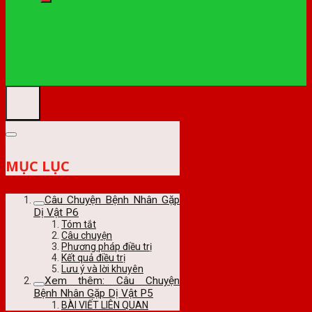
MỤC LỤC
Câu Chuyện Bệnh Nhân Gặp
Dị Vật P6
Tóm tắt
Câu chuyện
Phương pháp điều trị
Kết quả điều trị
Lưu ý và lời khuyên
Xem thêm: Câu Chuyện
Bệnh Nhân Gặp Dị Vật P5
BÀI VIẾT LIÊN QUAN