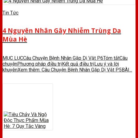
Tin Tức
4 Nguyên Nhân Gây Nhiễm Trùng Da
Mùa Hè
MỤC LỤCCâu Chuyện Bệnh Nhân Gặp Dị Vật P6Tóm tắtCâu
chuyệnPhương pháp điều trịKết quả điều trịLưu ý và lời
khuyênXem thêm: Câu Chuyện Bệnh Nhân Gặp Dị Vật P5BÀI...