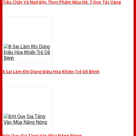
Tiêu Chảy Và Ngộ Độc Thực Phẩm Mùa Hè: 7 Quy Tắc Vàng
8 Sai Lầm Khi Dùng Điều Hòa Khiến Trẻ Dễ Bệnh
Đột Quỵ Gia Tăng Vào Mùa Nắng Nóng