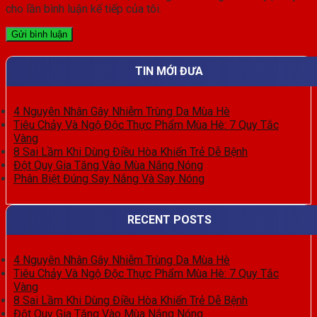
cho lần bình luận kế tiếp của tôi.
TIN MỚI ĐƯA
4 Nguyên Nhân Gây Nhiễm Trùng Da Mùa Hè
Tiêu Chảy Và Ngộ Độc Thực Phẩm Mùa Hè: 7 Quy Tắc
Vàng
8 Sai Lầm Khi Dùng Điều Hòa Khiến Trẻ Dễ Bệnh
Đột Quỵ Gia Tăng Vào Mùa Nắng Nóng
Phân Biệt Đúng Say Nắng Và Say Nóng
RECENT POSTS
4 Nguyên Nhân Gây Nhiễm Trùng Da Mùa Hè
Tiêu Chảy Và Ngộ Độc Thực Phẩm Mùa Hè: 7 Quy Tắc
Vàng
8 Sai Lầm Khi Dùng Điều Hòa Khiến Trẻ Dễ Bệnh
Đột Quỵ Gia Tăng Vào Mùa Nắng Nóng