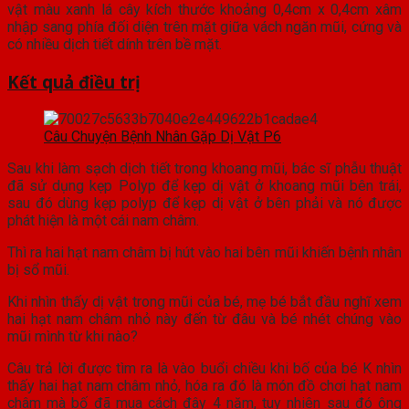
vật màu xanh lá cây kích thước khoảng 0,4cm x 0,4cm xâm
nhập sang phía đối diện trên mặt giữa vách ngăn mũi, cứng và
có nhiều dịch tiết dính trên bề mặt.
Kết quả điều trị
Câu Chuyện Bệnh Nhân Gặp Dị Vật P6
Sau khi làm sạch dịch tiết trong khoang mũi, bác sĩ phẫu thuật
đã sử dụng kẹp Polyp để kẹp dị vật ở khoang mũi bên trái,
sau đó dùng kẹp polyp để kẹp dị vật ở bên phải và nó được
phát hiện là một cái nam châm.
Thì ra hai hạt nam châm bị hút vào hai bên mũi khiến bệnh nhân
bị sổ mũi.
Khi nhìn thấy dị vật trong mũi của bé, mẹ bé bắt đầu nghĩ xem
hai hạt nam châm nhỏ này đến từ đâu và bé nhét chúng vào
mũi mình từ khi nào?
Câu trả lời được tìm ra là vào buổi chiều khi bố của bé K nhìn
thấy hai hạt nam châm nhỏ, hóa ra đó là món đồ chơi hạt nam
châm mà bố đã mua cách đây 4 năm, tuy nhiên sau đó ông