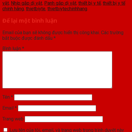
vật
,
Nhíp gắp dị vật
,
Panh gắp dị vật
,
thiết bị y tế
,
thiết bị y tế
chính hãng
,
thietbiyte
,
thietbiytechinhhang
.
Để lại một bình luận
Email của bạn sẽ không được hiển thị công khai.
Các trường
bắt buộc được đánh dấu
*
Bình luận
*
Tên
*
Email
*
Trang web
Lưu tên của tôi, email, và trang web trong trình duyệt này