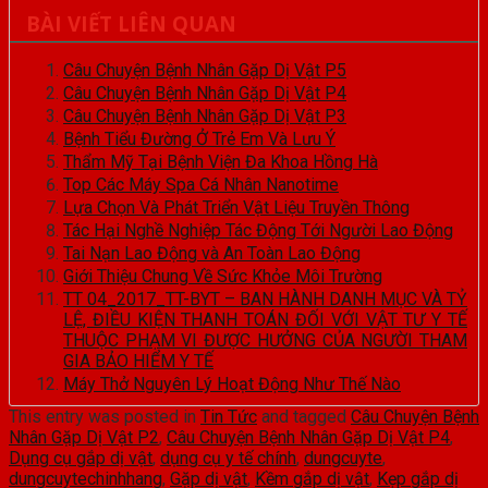
BÀI VIẾT LIÊN QUAN
Câu Chuyện Bệnh Nhân Gặp Dị Vật P5
Câu Chuyện Bệnh Nhân Gặp Dị Vật P4
Câu Chuyện Bệnh Nhân Gặp Dị Vật P3
Bệnh Tiểu Đường Ở Trẻ Em Và Lưu Ý
Thẩm Mỹ Tại Bệnh Viện Đa Khoa Hồng Hà
Top Các Máy Spa Cá Nhân Nanotime
Lựa Chọn Và Phát Triển Vật Liệu Truyền Thông
Tác Hại Nghề Nghiệp Tác Động Tới Người Lao Động
Tai Nạn Lao Động và An Toàn Lao Động
Giới Thiệu Chung Về Sức Khỏe Môi Trường
TT 04_2017_TT-BYT – BAN HÀNH DANH MỤC VÀ TỶ
LỆ, ĐIỀU KIỆN THANH TOÁN ĐỐI VỚI VẬT TƯ Y TẾ
THUỘC PHẠM VI ĐƯỢC HƯỞNG CỦA NGƯỜI THAM
GIA BẢO HIỂM Y TẾ
Máy Thở Nguyên Lý Hoạt Động Như Thế Nào
This entry was posted in
Tin Tức
and tagged
Câu Chuyện Bệnh
Nhân Gặp Dị Vật P2
,
Câu Chuyện Bệnh Nhân Gặp Dị Vật P4
,
Dụng cụ gắp dị vật
,
dụng cụ y tế chính
,
dungcuyte
,
dungcuytechinhhang
,
Gặp dị vật
,
Kềm gắp dị vật
,
Kẹp gắp dị