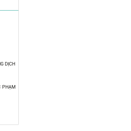
NG DỊCH
ỘC PHẠM