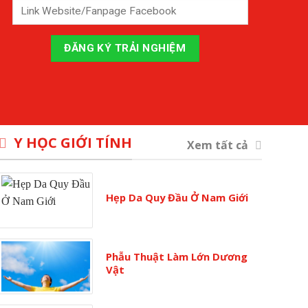
Y HỌC GIỚI TÍNH
Xem tất cả
Hẹp Da Quy Đầu Ở Nam Giới
Phẫu Thuật Làm Lớn Dương
Vật