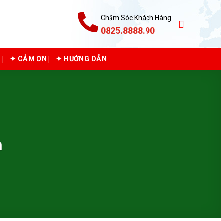
Chăm Sóc Khách Hàng
0825.8888.90
C
✦ CẢM ƠN
✦ HƯỚNG DẪN
n