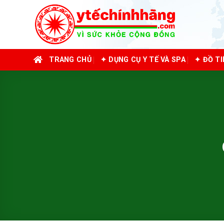
Skip
to
content
TRANG CHỦ
✦ DỤNG CỤ Y TẾ VÀ SPA
✦ ĐỒ T