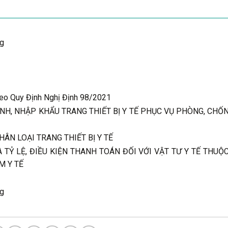
ng
eo Quy Định Nghị Định 98/2021
NH, NHẬP KHẨU TRANG THIẾT BỊ Y TẾ PHỤC VỤ PHÒNG, CHỐ
HÂN LOẠI TRANG THIẾT BỊ Y TẾ
 TỶ LỆ, ĐIỀU KIỆN THANH TOÁN ĐỐI VỚI VẬT TƯ Y TẾ THU
M Y TẾ
ng