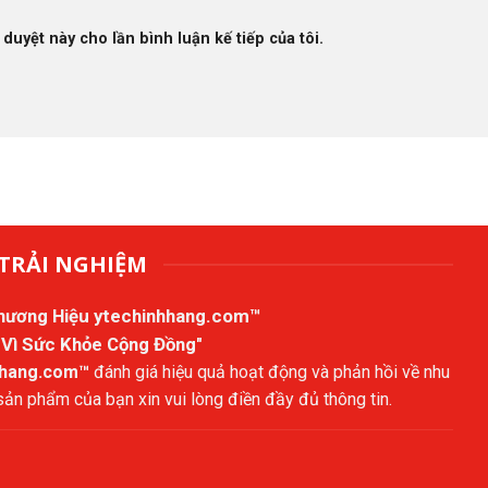
 duyệt này cho lần bình luận kế tiếp của tôi.
TRẢI NGHIỆM
Thương Hiệu
ytechinhhang.com™
 Vì Sức Khỏe Cộng Đồng"
hhang.com™
đánh giá hiệu quả hoạt động và phản hồi về nhu
n phẩm của bạn xin vui lòng điền đầy đủ thông tin.