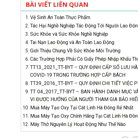
BÀI VIẾT LIÊN QUAN
Vệ Sinh An Toàn Thực Phẩm
Tác Hại Nghề Nghiệp Tác Động Tới Người Lao Độ
Sức Khỏe và Sức Khỏe Nghề Nghiệp
Tai Nạn Lao Động và An Toàn Lao Động
Giới Thiệu Chung Về Sức Khỏe Môi Trường
Các Trường Hợp Phải Có Giấy Phép Nhập Khẩu Th
TT13_2021_TT-BYT – QUY ĐỊNH CẤP SỐ LƯU HÀ
COVID-19 TRONG TRƯỜNG HỢP CẤP BÁCH
TT39_2016_TT-BYT – QUY ĐỊNH CHI TIẾT VIỆC P
TT 04_2017_TT-BYT – BAN HÀNH DANH MỤC VÀ
VI ĐƯỢC HƯỞNG CỦA NGƯỜI THAM GIA BẢO HIỂ
Mua Máy Tạo Oxy Tại Cát Linh Hà Đông Rẻ Nhất
Mua Máy Tạo Oxy Chính Hãng Tại Cát Linh Hà Đô
Máy Thở Nguyên Lý Hoạt Động Như Thế Nào