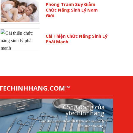
Phòng Tránh Suy Giảm
Chức Năng Sinh Lý Nam
Giới
Cải Thiện Chức Năng Sinh Lý
Phái Mạnh
YTECHINHHANG.COM™
Cộng đồng của
ytechinhhang
Cộng đồng mô hình kinh tế thành viên và quản lý
sức khỏe chủ động.