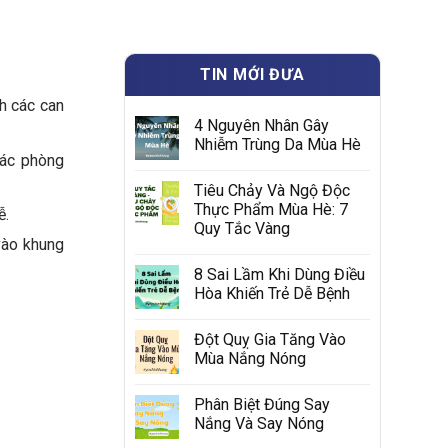
TIN MỚI ĐƯA
nh các can
4 Nguyên Nhân Gây
Nhiễm Trùng Da Mùa Hè
các phòng
Tiêu Chảy Và Ngộ Độc
Thực Phẩm Mùa Hè: 7
ễ.
Quy Tắc Vàng
vào khung
8 Sai Lầm Khi Dùng Điều
Hòa Khiến Trẻ Dễ Bệnh
Đột Quỵ Gia Tăng Vào
Mùa Nắng Nóng
Phân Biệt Đúng Say
Nắng Và Say Nóng