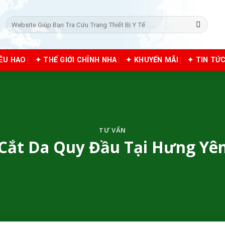
Tìm
kiếm:
IÊU HAO
✦ THẾ GIỚI CHỈNH NHA
✦ KHUYẾN MÃI
✦ TIN TỨ
TƯ VẤN
Cắt Da Quy Đầu Tại Hưng Yê