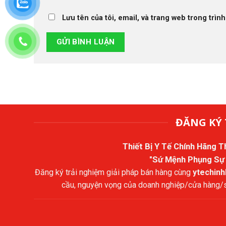
Lưu tên của tôi, email, và trang web trong trình
ĐĂNG KÝ 
Thiết Bị Y Tế Chính Hãng 
"Sứ Mệnh Phụng Sự
Đăng ký trải nghiệm giải pháp bán hàng cùng
ytechin
cầu, nguyện vọng của doanh nghiệp/cửa hàng/sả