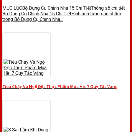
MỤC LỤCBộ Dụng Cụ Chỉnh Nha 15 Chi TiếtThông số chi tiết
Bộ Dụng Cụ Chỉnh Nha 15 Chi TiếtHình ảnh từng sản phẩm
trong Bộ Dụng Cụ Chỉnh Nha...
Tiêu Chảy Và Ngộ Độc Thực Phẩm Mùa Hè: 7 Quy Tắc Vàng