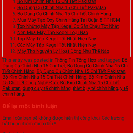
Bộ Kìm Chỉnh Nha 15 Chi Tiết Pakistan
Bộ Dụng Cụ Chỉnh Nha 15 Chi Tiết Pakistan
Bộ Dụng Cụ Chỉnh Nha 15 Chi Tiết Chính Hãng
Mua Máy Tạo Oxy Chính Hãng Tại Quận 8 TPHCM
Top Những Máy Tập Kegel Cơ Sàn Chậu Tốt Nhất
Nên Mua Máy Tập Kegel Loại Nào
Top Máy Tập Kegel Tốt Nhất Hiện Nay
Các Máy Tập Kegel Tốt Nhất Hiện Nay
Máy Thở Nguyên Lý Hoạt Động Như Thế Nào
This entry was posted in
Thông Tin Tổng Hợp
and tagged
Bộ
Dụng Cụ Chỉnh Nha 15 Chi Tiết
,
Bộ Dụng Cụ Chỉnh Nha 15 Chi
Tiết Chính Hãng
,
Bộ Dụng Cụ Chỉnh Nha 15 Chi Tiết Pakistan
,
Bộ Kìm Chỉnh Nha 15 Chi Tiết Chính Hãng
,
Bộ Kìm Chỉnh Nha
15 Chi Tiết Công Nghệ Đức
,
Bộ Kìm Chỉnh Nha 15 Chi Tiết
Pakistan
,
dụng cụ y tế chính hãng
,
thiết bị y tế chính hãng
,
y tế
chính hãng
.
Để lại một bình luận
Email của bạn sẽ không được hiển thị công khai.
Các trường
bắt buộc được đánh dấu
*