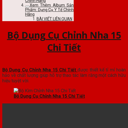
Chính Hãng
Xem Thêm Album Sản
Phẩm: Dụng Cụ Y Tế Chính
Hãng
BÀI VIẾT LIÊN QUAN
Bộ Dụng Cụ Chỉnh Nha 15
Chi Tiết
Bộ Dụng Cụ Chỉnh Nha 15 Chi Tiết
được thiết kế tỉ mỉ hoàn
hảo về chất lượng giúp hỗ trợ thao tác làm răng một cách hữu
hiệu tuyệt vời.
Bộ Dụng Cụ Chỉnh Nha 15 Chi Tiết