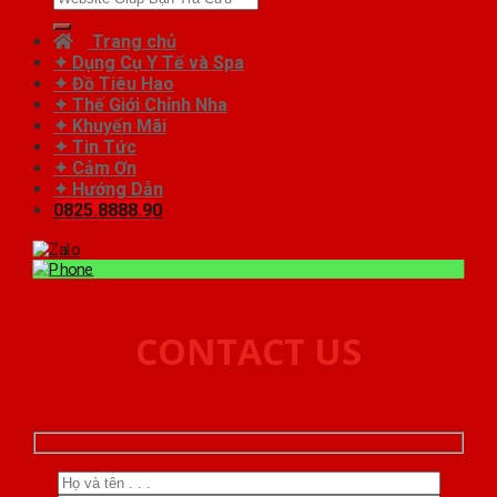
kiếm:
Trang chủ
✦ Dụng Cụ Y Tế và Spa
✦ Đồ Tiêu Hao
✦ Thế Giới Chỉnh Nha
✦ Khuyến Mãi
✦ Tin Tức
✦ Cảm Ơn
✦ Hướng Dẫn
0825.8888.90
CONTACT US