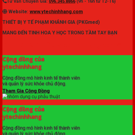
Tư Vấn Chuyên Gia:
096.345.8866
(9h - 16h từ T2-T6)
Website:
www.ytechinhhang.com
THIẾT BỊ Y TẾ PHẠM KHÁNH GIA (PKGmed)
MANG ĐẾN TINH HOA Y HỌC TRONG TẦM TAY BẠN
✦ THƯƠNG HIỆU ytechinhhang.com™
Cộng đồng của
ytechinhhang
Cộng đồng mô hình kinh tế thành viên
và quản lý sức khỏe chủ động.
Tham Gia Cộng Đồng
Cộng đồng của
ytechinhhang
Cộng đồng mô hình kinh tế thành viên
và quản lý sức khỏe chủ động.