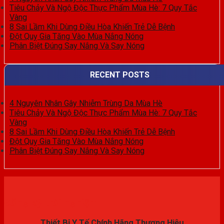
Tiêu Chảy Và Ngộ Độc Thực Phẩm Mùa Hè: 7 Quy Tắc
Vàng
8 Sai Lầm Khi Dùng Điều Hòa Khiến Trẻ Dễ Bệnh
Đột Quỵ Gia Tăng Vào Mùa Nắng Nóng
Phân Biệt Đúng Say Nắng Và Say Nóng
RECENT POSTS
4 Nguyên Nhân Gây Nhiễm Trùng Da Mùa Hè
Tiêu Chảy Và Ngộ Độc Thực Phẩm Mùa Hè: 7 Quy Tắc
Vàng
8 Sai Lầm Khi Dùng Điều Hòa Khiến Trẻ Dễ Bệnh
Đột Quỵ Gia Tăng Vào Mùa Nắng Nóng
Phân Biệt Đúng Say Nắng Và Say Nóng
Đăng ký trải nghiệm
Thiết Bị Y Tế Chính Hãng Thương Hiệu