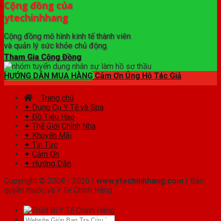
Cộng đồng của
ytechinhhang
Cộng đồng mô hình kinh tế thành viên
và quản lý sức khỏe chủ động.
Tham Gia Cộng Đồng
HƯỚNG DẪN MUA HÀNG
Cảm Ơn Ủng Hộ Tác Giả
Trang chủ
✦ Dụng Cụ Y Tế và Spa
✦ Đồ Tiêu Hao
✦ Thế Giới Chỉnh Nha
✦ Khuyến Mãi
✦ Tin Tức
✦ Cảm Ơn
✦ Hướng Dẫn
Copyright © 2008 - 2026 |
www.ytechinhhang.com
| Bản
quyền thuộc về Y Tế Chính Hãng
Tìm