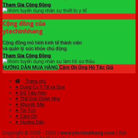
Tham Gia Cộng Đồng
Cộng đồng của
ytechinhhang
Cộng đồng mô hình kinh tế thành viên
và quản lý sức khỏe chủ động.
Tham Gia Cộng Đồng
HƯỚNG DẪN MUA HÀNG
Cảm Ơn Ủng Hộ Tác Giả
Trang chủ
✦ Dụng Cụ Y Tế và Spa
✦ Đồ Tiêu Hao
✦ Thế Giới Chỉnh Nha
✦ Khuyến Mãi
✦ Tin Tức
✦ Cảm Ơn
✦ Hướng Dẫn
Copyright © 2008 - 2026 |
www.ytechinhhang.com
| Bản