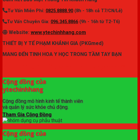
Tư Vấn Miễn Phí:
0825.8888.90
(8h - 18h cả T7/CN/Lễ)
Tư Vấn Chuyên Gia:
096.345.8866
(9h - 16h từ T2-T6)
Website:
www.ytechinhhang.com
THIẾT BỊ Y TẾ PHẠM KHÁNH GIA (PKGmed)
MANG ĐẾN TINH HOA Y HỌC TRONG TẦM TAY BẠN
✦ THƯƠNG HIỆU ytechinhhang.com™
Cộng đồng của
ytechinhhang
Cộng đồng mô hình kinh tế thành viên
và quản lý sức khỏe chủ động.
Tham Gia Cộng Đồng
Cộng đồng của