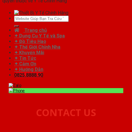
quyền thuộc về Y Tế Chính Hãng
Tìm
kiếm:
Trang chủ
✦ Dụng Cụ Y Tế và Spa
✦ Đồ Tiêu Hao
✦ Thế Giới Chỉnh Nha
✦ Khuyến Mãi
✦ Tin Tức
✦ Cảm Ơn
✦ Hướng Dẫn
0825.8888.90
CONTACT US