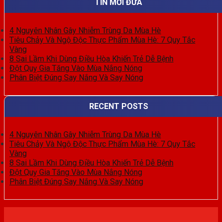
TIN MỚI ĐƯA
4 Nguyên Nhân Gây Nhiễm Trùng Da Mùa Hè
Tiêu Chảy Và Ngộ Độc Thực Phẩm Mùa Hè: 7 Quy Tắc
Vàng
8 Sai Lầm Khi Dùng Điều Hòa Khiến Trẻ Dễ Bệnh
Đột Quỵ Gia Tăng Vào Mùa Nắng Nóng
Phân Biệt Đúng Say Nắng Và Say Nóng
RECENT POSTS
4 Nguyên Nhân Gây Nhiễm Trùng Da Mùa Hè
Tiêu Chảy Và Ngộ Độc Thực Phẩm Mùa Hè: 7 Quy Tắc
Vàng
8 Sai Lầm Khi Dùng Điều Hòa Khiến Trẻ Dễ Bệnh
Đột Quỵ Gia Tăng Vào Mùa Nắng Nóng
Phân Biệt Đúng Say Nắng Và Say Nóng