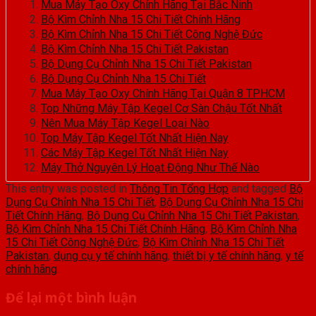
Mua Máy Tạo Oxy Chính Hãng Tại Bắc Ninh
Bộ Kìm Chỉnh Nha 15 Chi Tiết Chính Hãng
Bộ Kìm Chỉnh Nha 15 Chi Tiết Công Nghệ Đức
Bộ Kìm Chỉnh Nha 15 Chi Tiết Pakistan
Bộ Dụng Cụ Chỉnh Nha 15 Chi Tiết Pakistan
Bộ Dụng Cụ Chỉnh Nha 15 Chi Tiết
Mua Máy Tạo Oxy Chính Hãng Tại Quận 8 TPHCM
Top Những Máy Tập Kegel Cơ Sàn Chậu Tốt Nhất
Nên Mua Máy Tập Kegel Loại Nào
Top Máy Tập Kegel Tốt Nhất Hiện Nay
Các Máy Tập Kegel Tốt Nhất Hiện Nay
Máy Thở Nguyên Lý Hoạt Động Như Thế Nào
This entry was posted in
Thông Tin Tổng Hợp
and tagged
Bộ
Dụng Cụ Chỉnh Nha 15 Chi Tiết
,
Bộ Dụng Cụ Chỉnh Nha 15 Chi
Tiết Chính Hãng
,
Bộ Dụng Cụ Chỉnh Nha 15 Chi Tiết Pakistan
,
Bộ Kìm Chỉnh Nha 15 Chi Tiết Chính Hãng
,
Bộ Kìm Chỉnh Nha
15 Chi Tiết Công Nghệ Đức
,
Bộ Kìm Chỉnh Nha 15 Chi Tiết
Pakistan
,
dụng cụ y tế chính hãng
,
thiết bị y tế chính hãng
,
y tế
chính hãng
.
Để lại một bình luận