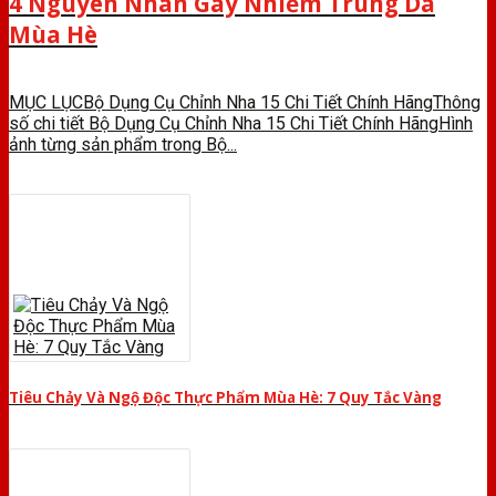
4 Nguyên Nhân Gây Nhiễm Trùng Da
Mùa Hè
MỤC LỤCBộ Dụng Cụ Chỉnh Nha 15 Chi Tiết Chính HãngThông
số chi tiết Bộ Dụng Cụ Chỉnh Nha 15 Chi Tiết Chính HãngHình
ảnh từng sản phẩm trong Bộ...
Tiêu Chảy Và Ngộ Độc Thực Phẩm Mùa Hè: 7 Quy Tắc Vàng