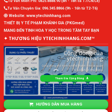
Tư Vấn Miễn Phí:
0825.8888.90
(8h - 18h cả T7/CN/Lễ)
Tư Vấn Chuyên Gia:
096.345.8866
(9h - 16h từ T2-T6)
Website:
www.ytechinhhang.com
THIẾT BỊ Y TẾ PHẠM KHÁNH GIA (PKGmed)
MANG ĐẾN TINH HOA Y HỌC TRONG TẦM TAY BẠN
✦ THƯƠNG HIỆU YTECHINHHANG.COM™
Cộng đồng của
ytechinhhang
Cộng đồng mô hình kinh tế thành viên và quản
lý sức khỏe chủ động.
Tham Gia Cộng Đồng
HƯỚNG DẪN MUA HÀNG