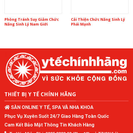
Phòng Tránh Suy Giảm Chức
Cải Thiện Chức Năng Sinh Lý
Năng Sinh Lý Nam Giới
Phái Mạnh
THIẾT BỊ Y TẾ CHÍNH HÃNG
SÀN ONLINE Y TẾ, SPA VÀ NHA KHOA
Phục Vụ Xuyên Suốt 24/7 Giao Hàng Toàn Quốc
Cam Kết Bảo Mật Thông Tin Khách Hàng