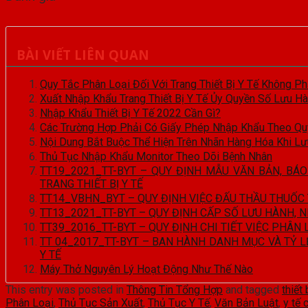
BÀI VIẾT LIÊN QUAN
Quy Tắc Phân Loại Đối Với Trang Thiết Bị Y Tế Không Phả
Xuất Nhập Khẩu Trang Thiết Bị Y Tế Ủy Quyền Số Lưu H
Nhập Khẩu Thiết Bị Y Tế 2022 Cần Gì?
Các Trường Hợp Phải Có Giấy Phép Nhập Khẩu Theo Qu
Nội Dung Bắt Buộc Thể Hiện Trên Nhãn Hàng Hóa Khi Lư
Thủ Tục Nhập Khẩu Monitor Theo Dõi Bệnh Nhân
TT19_2021_TT-BYT – QUY ĐỊNH MẪU VĂN BẢN, BÁ
TRANG THIẾT BỊ Y TẾ
TT14_VBHN_BYT – QUY ĐỊNH VIỆC ĐẤU THẦU THUỐC 
TT13_2021_TT-BYT – QUY ĐỊNH CẤP SỐ LƯU HÀNH, 
TT39_2016_TT-BYT – QUY ĐỊNH CHI TIẾT VIỆC PHÂN L
TT 04_2017_TT-BYT – BAN HÀNH DANH MỤC VÀ TỶ L
Y TẾ
Máy Thở Nguyên Lý Hoạt Động Như Thế Nào
This entry was posted in
Thông Tin Tổng Hợp
and tagged
thiết 
Phân Loại
,
Thủ Tục Sản Xuất
,
Thủ Tục Y Tế
,
Văn Bản Luật
,
y tế 