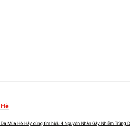
 Hè
 Mùa Hè Hãy cùng tìm hiểu 4 Nguyên Nhân Gây Nhiễm Trùng Da 