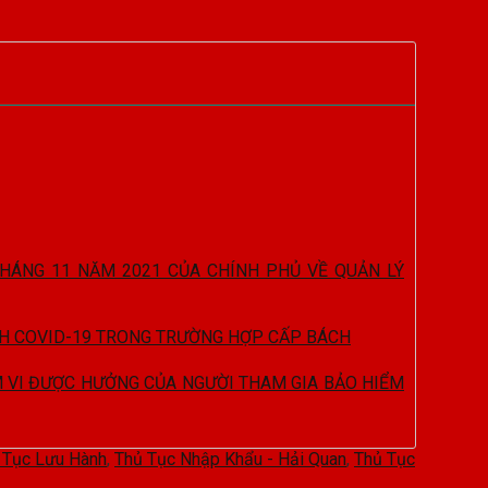
THÁNG 11 NĂM 2021 CỦA CHÍNH PHỦ VỀ QUẢN LÝ
ỊCH COVID-19 TRONG TRƯỜNG HỢP CẤP BÁCH
ẠM VI ĐƯỢC HƯỞNG CỦA NGƯỜI THAM GIA BẢO HIỂM
 Tục Lưu Hành
,
Thủ Tục Nhập Khẩu - Hải Quan
,
Thủ Tục