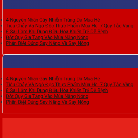
4 Nguyên Nhân Gây Nhiễm Trùng Da Mùa Hè
Tiêu Chảy Và Ngộ Độc Thực Phẩm Mùa Hè: 7 Quy Tắc Vàng
8 Sai Lầm Khi Dùng Điều Hòa Khiến Trẻ Dễ Bệnh
Đột Quỵ Gia Tăng Vào Mùa Nắng Nóng
Phân Biệt Đúng Say Nắng Và Say Nóng
4 Nguyên Nhân Gây Nhiễm Trùng Da Mùa Hè
Tiêu Chảy Và Ngộ Độc Thực Phẩm Mùa Hè: 7 Quy Tắc Vàng
8 Sai Lầm Khi Dùng Điều Hòa Khiến Trẻ Dễ Bệnh
Đột Quỵ Gia Tăng Vào Mùa Nắng Nóng
Phân Biệt Đúng Say Nắng Và Say Nóng
Đăng ký trải nghiệm