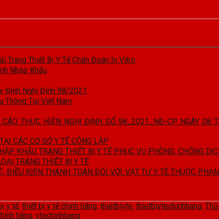
i Trang Thiết Bị Y Tế Chẩn Đoán In Vitro
ành Nhập Khẩu
y Định Nghị Định 98/2021
u Thông Tại Việt Nam
O CÁO THỰC HIỆN NGHỊ ĐỊNH SỐ 98_2021_NĐ-CP NGÀY 08 
TẠI CÁC CƠ SỞ Y TẾ CÔNG LẬP
NHẬP KHẨU TRANG THIẾT BỊ Y TẾ PHỤC VỤ PHÒNG, CHỐNG D
OẠI TRANG THIẾT BỊ Y TẾ
Ệ, ĐIỀU KIỆN THANH TOÁN ĐỐI VỚI VẬT TƯ Y TẾ THUỘC PH
bị y tế
,
thiết bị y tế chính hãng
,
thietbiyte
,
thietbiytechinhhang
,
Thủ
chính hãng
,
ytechinhhang
.