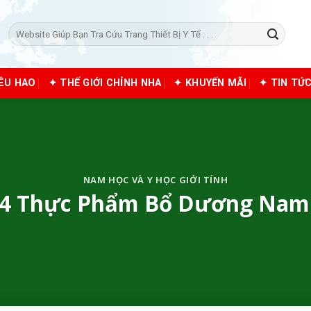
Tìm
kiếm:
IÊU HAO
✦ THẾ GIỚI CHỈNH NHA
✦ KHUYẾN MÃI
✦ TIN TỨ
NAM HỌC VÀ Y HỌC GIỚI TÍNH
 4 Thực Phẩm Bổ Dương Nam 