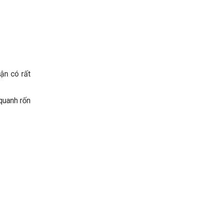
ận có rất
quanh rốn