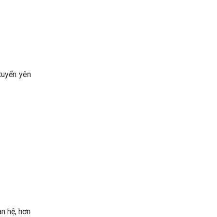
tuyến yên
an hệ, hơn