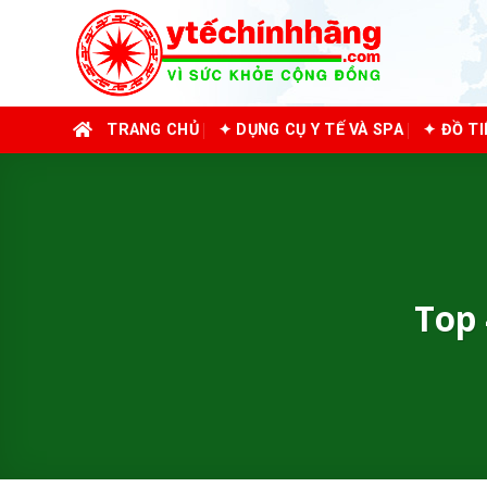
Skip
to
content
TRANG CHỦ
✦ DỤNG CỤ Y TẾ VÀ SPA
✦ ĐỒ T
Top