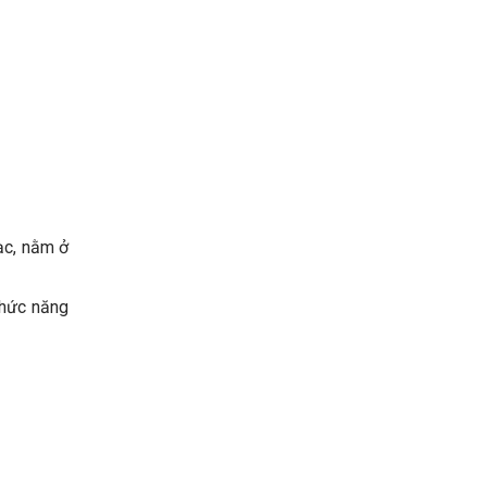
ạc, nằm ở
chức năng