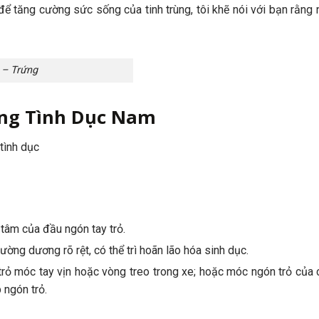
để tăng cường sức sống của tinh trùng, tôi khẽ nói với bạn rằng
– Trứng
ăng Tình Dục Nam
tình dục
âm của đầu ngón tay trỏ.
ường dương rõ rệt, có thể trì hoãn lão hóa sinh dục.
trỏ móc tay vịn hoặc vòng treo trong xe; hoặc móc ngón trỏ của c
 ngón trỏ.