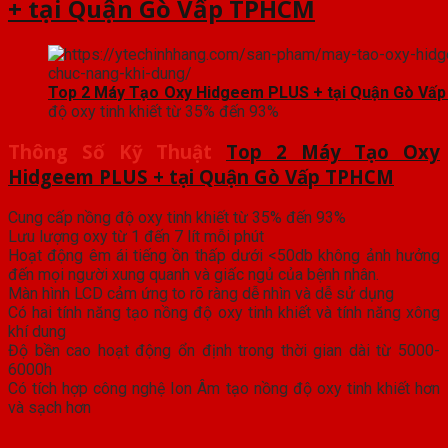
+ tại Quận Gò Vấp TPHCM
Top 2 Máy Tạo Oxy Hidgeem PLUS + tại Quận Gò V
độ oxy tinh khiết từ 35% đến 93%
Thông Số Kỹ Thuật
Top 2 Máy Tạo Oxy
Hidgeem PLUS + tại Quận Gò Vấp TPHCM
Cung cấp nồng độ oxy tinh khiết từ 35% đến 93%
Lưu lượng oxy từ 1 đến 7 lít mỗi phút
Hoạt động êm ái tiếng ồn thấp dưới <50db không ảnh hưởng
đến mọi người xung quanh và giấc ngủ của bệnh nhân.
Màn hình LCD cảm ứng to rõ ràng dễ nhìn và dễ sử dụng
Có hai tính năng tạo nồng độ oxy tinh khiết và tính năng xông
khí dung
Độ bền cao hoạt động ổn định trong thời gian dài từ 5000-
6000h
Có tích hợp công nghệ Ion Âm tạo nồng độ oxy tinh khiết hơn
và sạch hơn