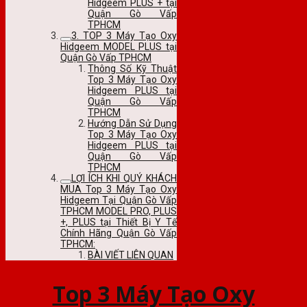
Hidgeem PLUS + tại
Quận Gò Vấp
TPHCM
3. TOP 3 Máy Tạo Oxy
Hidgeem MODEL PLUS tại
Quận Gò Vấp TPHCM
Thông Số Kỹ Thuật
Top 3 Máy Tạo Oxy
Hidgeem PLUS tại
Quận Gò Vấp
TPHCM
Hướng Dẫn Sử Dụng
Top 3 Máy Tạo Oxy
Hidgeem PLUS tại
Quận Gò Vấp
TPHCM
LỢI ÍCH KHI QUÝ KHÁCH
MUA Top 3 Máy Tạo Oxy
Hidgeem Tại Quận Gò Vấp
TPHCM MODEL PRO, PLUS
+, PLUS tại Thiết Bị Y Tế
Chính Hãng Quận Gò Vấp
TPHCM:
BÀI VIẾT LIÊN QUAN
Top 3 Máy Tạo Oxy