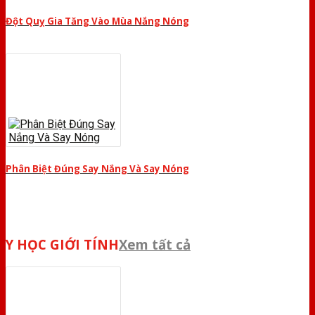
Đột Quỵ Gia Tăng Vào Mùa Nắng Nóng
Phân Biệt Đúng Say Nắng Và Say Nóng
Y HỌC GIỚI TÍNH
Xem tất cả