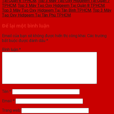
Tại Quận 6 TPHCM
,
Top 3 Máy Tạo Oxy Hidgeem Tại Quận 7
TPHCM
,
Top 3 Máy Tạo Oxy Hidgeem Tại Quận 8 TPHCM
,
Top 3 Máy Tạo Oxy Hidgeem Tại Tân Bình TPHCM
,
Top 3 Máy
Tạo Oxy Hidgeem Tại Tân Phú TPHCM
.
Để lại một bình luận
Email của bạn sẽ không được hiển thị công khai.
Các trường
bắt buộc được đánh dấu
*
Bình luận
*
Tên
*
Email
*
Trang web