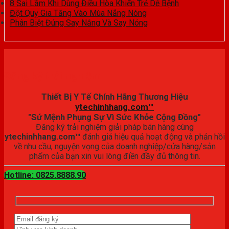
8 Sai Lầm Khi Dùng Điều Hòa Khiến Trẻ Dễ Bệnh
Đột Quỵ Gia Tăng Vào Mùa Nắng Nóng
Phân Biệt Đúng Say Nắng Và Say Nóng
Đăng ký trải nghiệm
Thiết Bị Y Tế Chính Hãng Thương Hiệu
ytechinhhang.com™
"Sứ Mệnh Phụng Sự Vì Sức Khỏe Cộng Đồng"
Đăng ký trải nghiệm giải pháp bán hàng cùng
ytechinhhang.com™
đánh giá hiệu quả hoạt động và phản hồi
về nhu cầu, nguyện vọng của doanh nghiệp/cửa hàng/sản
phẩm của bạn xin vui lòng điền đầy đủ thông tin.
Hotline: 0825.8888.90