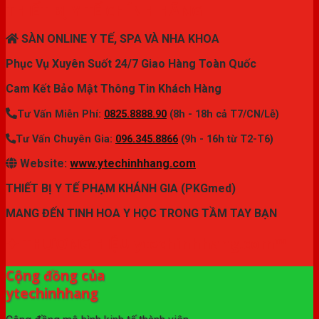
THIẾT BỊ Y TẾ CHÍNH HÃNG
SÀN ONLINE Y TẾ, SPA VÀ NHA KHOA
Phục Vụ Xuyên Suốt 24/7 Giao Hàng Toàn Quốc
Cam Kết Bảo Mật Thông Tin Khách Hàng
Tư Vấn Miễn Phí:
0825.8888.90
(8h - 18h cả T7/CN/Lễ)
Tư Vấn Chuyên Gia:
096.345.8866
(9h - 16h từ T2-T6)
Website:
www.ytechinhhang.com
THIẾT BỊ Y TẾ PHẠM KHÁNH GIA (PKGmed)
MANG ĐẾN TINH HOA Y HỌC TRONG TẦM TAY BẠN
✦ THƯƠNG HIỆU ytechinhhang.com™
Cộng đồng của
ytechinhhang