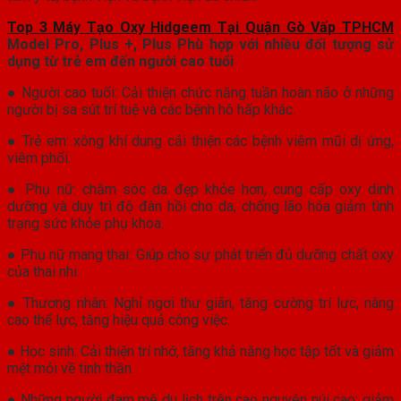
Top 3 Máy Tạo Oxy Hidgeem Tại Quận Gò Vấp TPHCM
Model Pro, Plus +, Plus Phù hợp với nhiều đối tượng sử
dụng từ trẻ em đến người cao tuổi
● Người cao tuổi: Cải thiện chức năng tuần hoàn não ở những
người bị sa sút trí tuệ và các bệnh hô hấp khác.
● Trẻ em: xông khí dung cải thiện các bệnh viêm mũi dị ứng,
viêm phổi.
● Phụ nữ: chăm sóc da đẹp khỏe hơn, cung cấp oxy dinh
dưỡng và duy trì độ đàn hồi cho da, chống lão hóa giảm tình
trạng sức khỏe phụ khoa.
● Phụ nữ mang thai: Giúp cho sự phát triển đủ dưỡng chất oxy
của thai nhi.
● Thương nhân: Nghỉ ngơi thư giãn, tăng cường trí lực, nâng
cao thể lực, tăng hiệu quả công việc.
● Học sinh: Cải thiện trí nhớ, tăng khả năng học tập tốt và giảm
mệt mỏi về tinh thần.
● Những người đam mê du lịch trên cao nguyên núi cao: giảm