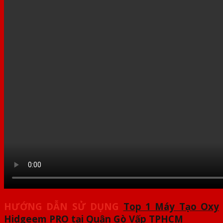
HƯỚNG DẪN SỬ DỤNG
Top 1 Máy Tạo Oxy
Hidgeem PRO tại Quận Gò Vấp TPHCM