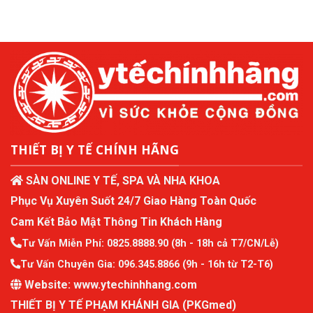
THIẾT BỊ Y TẾ CHÍNH HÃNG
SÀN ONLINE Y TẾ, SPA VÀ NHA KHOA
Phục Vụ Xuyên Suốt 24/7 Giao Hàng Toàn Quốc
Cam Kết Bảo Mật Thông Tin Khách Hàng
Tư Vấn Miễn Phí:
0825.8888.90
(8h - 18h cả T7/CN/Lễ)
Tư Vấn Chuyên Gia:
096.345.8866
(9h - 16h từ T2-T6)
Website:
www.ytechinhhang.com
THIẾT BỊ Y TẾ PHẠM KHÁNH GIA (PKGmed)