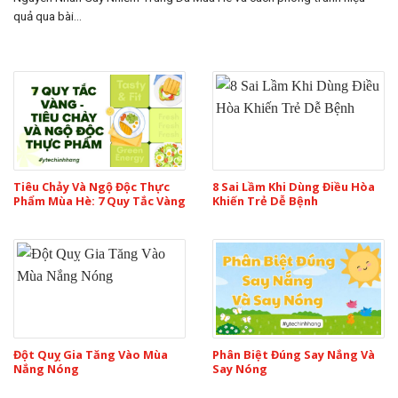
quả qua bài...
Tiêu Chảy Và Ngộ Độc Thực
8 Sai Lầm Khi Dùng Điều Hòa
Phẩm Mùa Hè: 7 Quy Tắc Vàng
Khiến Trẻ Dễ Bệnh
Đột Quỵ Gia Tăng Vào Mùa
Phân Biệt Đúng Say Nắng Và
Nắng Nóng
Say Nóng