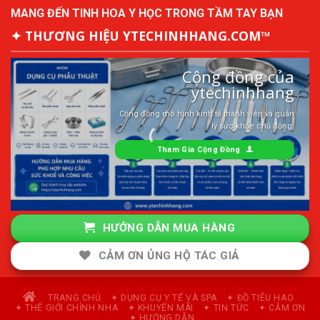
MANG ĐẾN TINH HOA Y HỌC TRONG TẦM TAY BẠN
✦ THƯƠNG HIỆU YTECHINHHANG.COM™
Cộng đồng của
ytechinhhang
Cộng đồng mô hình kinh tế thành viên và quản
lý sức khỏe chủ động.
Tham Gia Cộng Đồng
HƯỚNG DẪN MUA HÀNG
CẢM ƠN ỦNG HỘ TÁC GIẢ
TRANG CHỦ
✦ DỤNG CỤ Y TẾ VÀ SPA
✦ ĐỒ TIÊU HAO
✦ THẾ GIỚI CHỈNH NHA
✦ KHUYẾN MÃI
✦ TIN TỨC
✦ CẢM ƠN
✦ HƯỚNG DẪN