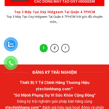
Top 3 Máy Tạo Oxy Hidgeem Tại Quận 4 TPHCM
Top 3 Máy Tạo Oxy Hidgeem Tại Quận 4 TPHCM Với góc độ chuyên
môn,...
1
2
ĐĂNG KÝ TRẢI NGHIỆM
Thiết Bị Y Tế Chính Hãng Thương Hiệu
ytechinhhang.com™
"Sứ Mệnh Phụng Sự Vì Sức Khỏe Cộng Đồng"
Đăng ký trải nghiệm giải pháp bán hàng cùng
ytechinhhang.com™
đánh giá hiệu quả hoạt động và phản