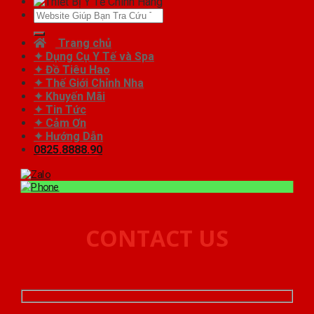
Tìm
kiếm:
Trang chủ
✦ Dụng Cụ Y Tế và Spa
✦ Đồ Tiêu Hao
✦ Thế Giới Chỉnh Nha
✦ Khuyến Mãi
✦ Tin Tức
✦ Cảm Ơn
✦ Hướng Dẫn
0825.8888.90
CONTACT US