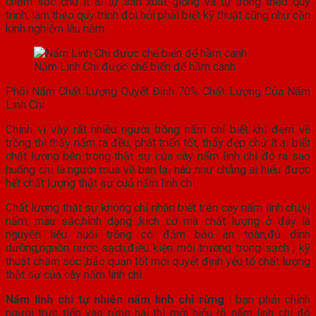
chăm sóc chứ ít ai tự sản xuất giống và tự trồng theo quy
trình, làm theo quy trình đòi hỏi phải biết kỹ thuật cũng như cần
kinh nghiệm lâu năm.
Nấm Linh Chi được chế biến để hầm canh
Phôi Nấm Chất Lượng Quyết Định 70% Chất Lượng Của Nấm
Linh Chi
Chính vì vậy rất nhiều người trồng nấm chỉ biết khi đem về
trồng thì thấy nấm ra đều, phát triển tốt, thấy đẹp chứ ít ai biết
chất lượng bên trong thật sự của cây nấm linh chi đó ra sao
huống chi là người mua về bán lại hâù như chẳng ai hiểu được
hết chất lượng thật sự cuả nấm linh chi.
Chất lượng thật sự không chỉ nhận biết trên cây nấm linh chi,vị
nấm, màu sắc,hình dạng ,kích cỡ mà chất lượng ở đây là
nguyên liệu nuôi trồng có đảm bảo an toàn,đủ dinh
dưỡng,nguồn nước sạch,điều kiện môi trường trong sạch , kỹ
thuật chăm sóc ,bảo quản tốt mới quyết định yếu tố chất lượng
thật sự của cây nấm linh chi.
Nấm linh chi tự nhiên nấm linh chi rừng
: bạn phải chính
người trực tiếp vào rừng hái thì mới hiểu rõ nấm linh chi đó