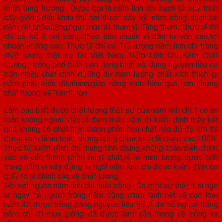
thích tăng trưởng . Được gọi là nấm linh chi sạch từ quy trình
cấy giống đến khâu thu hái được sấy kỹ, nấm trồng sạch tai
nấm rất chắc,nặng,ngửi mùi rất thơm,vị đắng thơm. Thực tế thì
chỉ có số ít nơi trồng theo tiêu chuẩn vì đầu tư vốn cao,lợi
nhuận không cao. Thực tế chỉ có 1/3 lượng nấm linh chi trồng
chất lượng thật sự tại Việt Nam. Nấm Linh Chi Kém Chất
Lượng : trồng phổ biến trên dạng bịch sử dụng nguyên liệu có
trộn nhiều chất dinh dưỡng dư hàm lượng chất kích thích gi
nấm phát triển tốt,nhanh,giúp năng xuất hiệu quả hơn nhưng
chất lượng sẽ “kém” hơn .
Làm sao biết được chất lượng thật sự của nấm linh chi ? có an
toàn không ngoài việc là đem mẫu nấm đi kiểm định thấy kết
quả không có phát hiện thành phần hoá chất nào,đủ độ ẩm thì
được xem là an toàn nhưng cũng chưa phải là chính xác 100%.
Thực tế, kiểm định chỉ mang tính chung không toàn diện chính
xác về các thành phần hoạt chất,tỷ lệ hàm lượng dược tính
trong nấm vì vậy đừng ai nghĩ nấm linh chi được kiểm định có
giấy tờ là chính xác về chất lượng.
Đối với nguồn nấm linh chi nuôi trồng : Có một sự thật ít ai ngờ
là ngay cả người trồng nấm cũng chưa rành hết về các loại
nấm đó được trồng bằng nguyên liệu gì, vì đa số người trồng
nấm chỉ đi mua giống đã được làm sẵn mang về trồng và