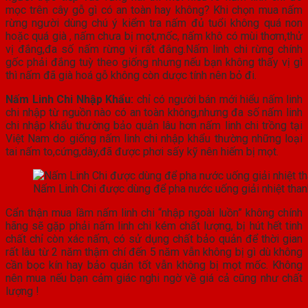
mọc trên cây gỗ gì có an toàn hay không? Khi chọn mua nấm
rừng người dùng chú ý kiểm tra nấm đủ tuổi không quá non
hoặc quá già , nấm chưa bị mọt,mốc, nấm khô có mùi thơm,thử
vị đắng,đa số nấm rừng vị rất đắng.Nấm linh chi rừng chính
gốc phải đắng tuỳ theo giống nhưng nếu bạn không thấy vị gì
thì nấm đã già hoá gỗ không còn dược tính nên bỏ đi.
Nấm Linh Chi Nhập Khẩu:
chỉ có người bán mới hiểu nấm linh
chi nhập từ nguồn nào có an toàn không,nhưng đa số nấm linh
chi nhập khẩu thường bảo quản lâu hơn nấm linh chi trồng tại
Việt Nam do giống nấm linh chi nhập khẩu thường những loại
tai nấm to,cứng,dày,đã được phơi sấy kỹ nên hiếm bị mọt.
Nấm Linh Chi được dùng để pha nước uống giải nhiệt thanh
Cẩn thận mua lầm nấm linh chi “nhập ngoài luồn” không chính
hãng sẽ gặp phải nấm linh chi kém chất lượng, bị hút hết tinh
chất chỉ còn xác nấm, có sử dụng chất bảo quản để thời gian
rất lâu từ 2 năm thậm chí đến 5 năm vẫn không bị gì dù không
cần bọc kín hay bảo quản tốt vẫn không bị mọt mốc. Không
nên mua nếu bạn cảm giác nghi ngờ về giá cả cũng như chất
lượng !