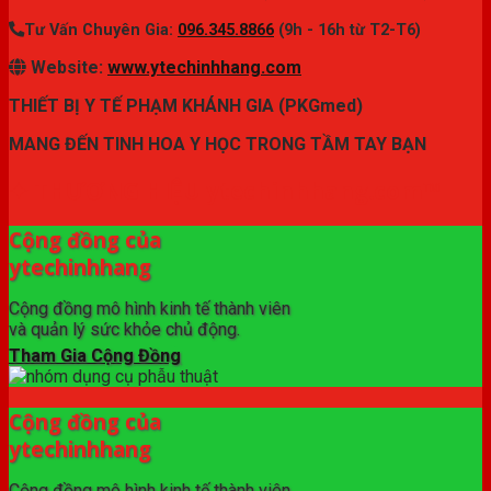
Tư Vấn Chuyên Gia:
096.345.8866
(9h - 16h từ T2-T6)
Website:
www.ytechinhhang.com
THIẾT BỊ Y TẾ PHẠM KHÁNH GIA (PKGmed)
MANG ĐẾN TINH HOA Y HỌC TRONG TẦM TAY BẠN
✦ THƯƠNG HIỆU ytechinhhang.com™
Cộng đồng của
ytechinhhang
Cộng đồng mô hình kinh tế thành viên
và quản lý sức khỏe chủ động.
Tham Gia Cộng Đồng
Cộng đồng của
ytechinhhang
Cộng đồng mô hình kinh tế thành viên