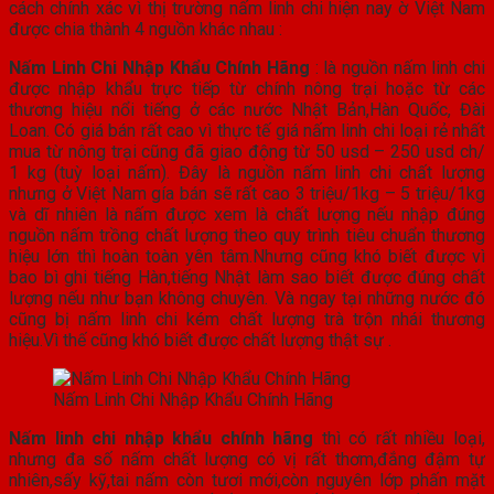
cách chính xác vì thị trường nấm linh chi hiện nay ờ Việt Nam
được chia thành 4 nguồn khác nhau :
Nấm Linh Chi Nhập Khẩu Chính Hãng
: là nguồn nấm linh chi
được nhập khẩu trực tiếp từ chính nông trại hoặc từ các
thương hiệu nổi tiếng ở các nước Nhật Bản,Hàn Quốc, Đài
Loan. Có giá bán rất cao vì thực tế giá nấm linh chi loại rẻ nhất
mua từ nông trại cũng đã giao động từ 50 usd – 250 usd ch/
1 kg (tuỳ loại nấm). Đây là nguồn nấm linh chi chất lượng
nhưng ở Việt Nam gía bán sẽ rất cao 3 triệu/1kg – 5 triệu/1kg
và dĩ nhiên là nấm được xem là chất lượng nếu nhập đúng
nguồn nấm trồng chất lượng theo quy trình tiêu chuẩn thương
hiệu lớn thì hoàn toàn yên tâm.Nhưng cũng khó biết được vì
bao bì ghi tiếng Hàn,tiếng Nhật làm sao biết được đúng chất
lượng nếu như bạn không chuyên. Và ngay tại những nước đó
cũng bị nấm linh chi kém chất lượng trà trộn nhái thương
hiệu.Vì thế cũng khó biết được chất lượng thật sự .
Nấm Linh Chi Nhập Khẩu Chính Hãng
Nấm linh chi nhập khẩu chính hãng
thì có rất nhiều loại,
nhưng đa số nấm chất lượng có vị rất thơm,đắng đậm tự
nhiên,sấy kỹ,tai nấm còn tươi mới,còn nguyên lớp phấn mặt