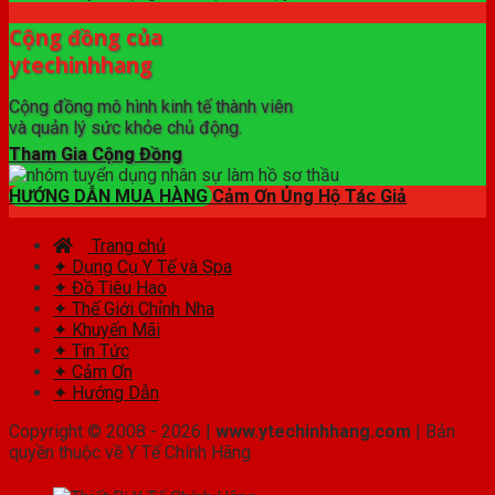
Cộng đồng của
ytechinhhang
Cộng đồng mô hình kinh tế thành viên
và quản lý sức khỏe chủ động.
Tham Gia Cộng Đồng
HƯỚNG DẪN MUA HÀNG
Cảm Ơn Ủng Hộ Tác Giả
Trang chủ
✦ Dụng Cụ Y Tế và Spa
✦ Đồ Tiêu Hao
✦ Thế Giới Chỉnh Nha
✦ Khuyến Mãi
✦ Tin Tức
✦ Cảm Ơn
✦ Hướng Dẫn
Copyright © 2008 - 2026 |
www.ytechinhhang.com
| Bản
quyền thuộc về Y Tế Chính Hãng