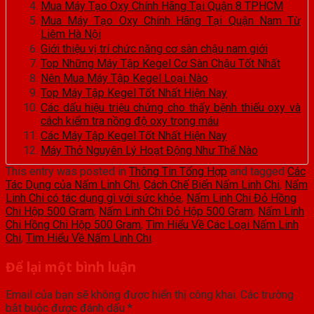
Mua Máy Tạo Oxy Chính Hãng Tại Quận 8 TPHCM
Mua Máy Tạo Oxy Chính Hãng Tại Quận Nam Từ
Liêm Hà Nội
Giới thiệu vị trí chức năng cơ sàn chậu nam giới
Top Những Máy Tập Kegel Cơ Sàn Chậu Tốt Nhất
Nên Mua Máy Tập Kegel Loại Nào
Top Máy Tập Kegel Tốt Nhất Hiện Nay
Các dấu hiệu triệu chứng cho thấy bệnh thiếu oxy và
cách kiểm tra nồng độ oxy trong máu
Các Máy Tập Kegel Tốt Nhất Hiện Nay
Máy Thở Nguyên Lý Hoạt Động Như Thế Nào
This entry was posted in
Thông Tin Tổng Hợp
and tagged
Các
Tác Dụng của Nấm Linh Chi
,
Cách Chế Biến Nấm Linh Chi
,
Nấm
Linh Chi có tác dụng gì với sức khỏe
,
Nấm Linh Chi Đỏ Hồng
Chi Hộp 500 Gram
,
Nấm Linh Chi Đỏ Hộp 500 Gram
,
Nấm Linh
Chi Hồng Chi Hộp 500 Gram
,
Tìm Hiểu Về Các Loại Nấm Linh
Chi
,
Tìm Hiểu Về Nấm Linh Chi
.
Để lại một bình luận
Email của bạn sẽ không được hiển thị công khai.
Các trường
bắt buộc được đánh dấu
*