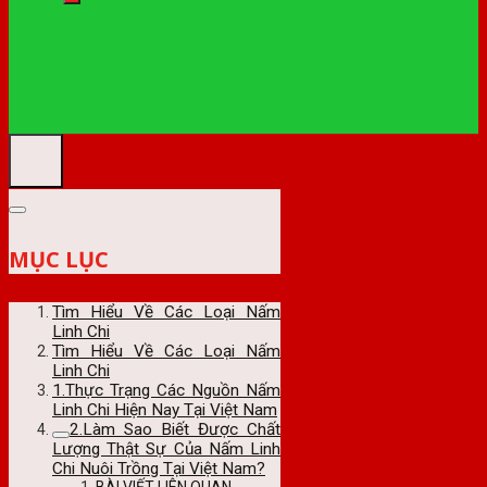
MỤC LỤC
Tìm Hiểu Về Các Loại Nấm
Linh Chi
Tìm Hiểu Về Các Loại Nấm
Linh Chi
1.Thực Trạng Các Nguồn Nấm
Linh Chi Hiện Nay Tại Việt Nam
2.Làm Sao Biết Được Chất
Lượng Thật Sự Của Nấm Linh
Chi Nuôi Trồng Tại Việt Nam?