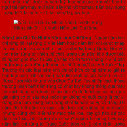
trên hoặc mặt dưới tai nấm(tuỳ loại nấm),sau khi cắt bao bì
ngửi tai nấm thấy mùi nấm sấy khô rất thơm,tai nấm dày, trọng
lượng từ 2 tai nấm – 30 tai nấm/1kg tuỳ loại.
Nấm Linh Chi Tự Nhiên Nấm Linh Chi Rừng
Nấm Linh Chi Tự Nhiên Nấm Linh Chi Rừng
: Nguồn nấm linh
chi rừng hái tại rừng ở Việt Nam hoặc nấm linh chi được nhập
từ các nước lân cận như Lào,Cambodia,Trung Quốc. Đối với
loại nấm rừng tự nhiên thì chất lượng của nấm khó được biết
rõ nguồn gốc mọc từ cây gỗ nào có an toàn không ? Gí á bán
thị trường giao động thường từ 500 ngàn/1kg – 5 triệu/1kg.
Thường thì các loại nấm linh chi có kích cỡ tai nấm to giá rẻ
hơn loại nấm linh chi nhỏ ( nấm lim xanh cổ cò). Nấm Linh Chi
Rừng Tươi Mới Nhưng Vẫn Chưa Đủ Tuổi Tuy nhiên cách thông
thường nhận biết nấm rừng có chất hay không thông qua màu
sắc,hình dạng nấm,kích cỡ tai nấm, đã đủ tuổi hay còn non,quá
già ,nấm có bị sâu mọt ,mốc hay không và cuối cùng là thử vị
đắng của nấm, đúng nấm rừng chất là nấm có vị rất đắng ,tai
nấm đủ tuổi.nấm có màu sắc tươi mới,không bị mọt,mốc.
Nhưng cũng khó biết nấm mọc trên loại cây gỗ nào để xác
định an toàn,chất lượng đó ra sao? nguồn tin riêng hiện nay
nấm linh chi rừng từ Trung Quốc tuồn về là kém chất lượng