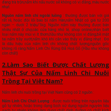
đang trà trộn,nấm khi nấu nước sẽ không có vị đắng, màu nước
nhạt.
Nguồn nấm linh chi ngoài luồng
: thường được bán với giá
rất rẻ, hoặc đội lối bao bì nấm Hàn,nấm Nhật có giá từ 200
ngàn – dưới 2 triệu/1kg. Nguồn nấm này thường được bán
nhiều nhất ở chợ,các cửa hàng nhỏ lẻ, shop online,nhận biết
loại nấm này mùi vị ít thơm,hầu như không còn vị đắng,bề mặt
tai nấm trầy xướt,nấm khô khi cắn vào thấy vị đắng nhạt . Đó
là dấu hiệu của nấm linh chi không chất lượng,nguồn gốc
không rõ ràng.Nấm Linh Chi Rừng Đã Hoá Gỗ (Hầu như không
còn chất)
2.Làm Sao Biết Được Chất Lượng
Thật Sự Của Nấm Linh Chi Nuôi
Trồng Tại Việt Nam?
Nấm linh chi nuôi trồng tại Việt Nam cũng có 2 nguồn :
Nấm Linh Chi Chất Lượng :
được nuôi trồng trên nguyên liệu
gỗ tự nhiên, hoặc trong dạng bịch sử dụng nguồn nguyên liệu
sạch tự nhiên không làm dụng chất dinh dưỡng có chất kích