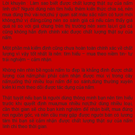
Lời khuyên : Làm sao biết được chất lượng thật sự của nấm
linh chi? Người dùng nên tìm hiểu thêm kiến thức chia sẻ, nên
mua dùng thử vài nơi,chú ý quan sát màu sắc nấm có tươi mới
không,thử vị đắng,cũng nên so sánh giá cả nếu cảm thấy giá
quá rẻ so với giá chung trên thị trường nên xem lại,vì giá cả
cũng không hẳn định chính xác được chất lượng thật sự của
nấm.
Một phần mà kiểm định cũng chưa hoàn toàn chính xác về chất
lượng vì vậy tốt nhất là nên: tìm hiểu – mua theo niềm tin- tự
trải nghiệm – cảm nhận.
Không nên nhìn bề ngoài nấm to đẹp là khẳng định được chất
lượng của nấm,phải phải cảm nhận được mùi vị trong cây
nấm,uống thử nhiều loại nấm để so sánh,dùng thường xuyên
kiên kì mới theo dõi được tác dụng của nấm.
Thật tuyệt nếu bạn là người dùng thông minh bạn nên tìm hiểu
trước khi quyết định mua,mua nhiều nơi,thử dùng nhiều loại,
cần thời gian sẽ cho bạn kinh nghiệm để nhận biết, mua đúng
nơi nguồn gốc, và nên cầu may gặp được người bán có lương
tâm thì bạn sẽ cảm nhận được chất lượng thật sự của nấm
linh chi theo thời gian.