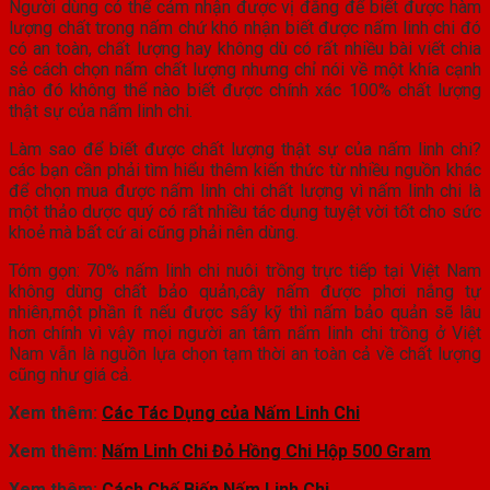
Người dùng có thể cảm nhận được vị đắng để biết được hàm
lượng chất trong nấm chứ khó nhận biết được nấm linh chi đó
có an toàn, chất lượng hay không dù có rất nhiều bài viết chia
sẻ cách chọn nấm chất lượng nhưng chỉ nói về một khía cạnh
nào đó không thể nào biết được chính xác 100% chất lượng
thật sự của nấm linh chi.
Làm sao để biết được chất lượng thật sự của nấm linh chi?
các bạn cần phải tìm hiểu thêm kiến thức từ nhiều nguồn khác
để chọn mua được nấm linh chi chất lượng vì nấm linh chi là
một thảo dược quý có rất nhiều tác dụng tuyệt vời tốt cho sức
khoẻ mà bất cứ ai cũng phải nên dùng.
Tóm gọn: 70% nấm linh chi nuôi trồng trực tiếp tại Việt Nam
không dùng chất bảo quản,cây nấm được phơi nắng tự
nhiên,một phần ít nếu được sấy kỹ thì nấm bảo quản sẽ lâu
hơn chính vì vậy mọi người an tâm nấm linh chi trồng ở Việt
Nam vẫn là nguồn lựa chọn tạm thời an toàn cả về chất lượng
cũng như giá cả.
Xem thêm:
Các Tác Dụng của Nấm Linh Chi
Xem thêm:
Nấm Linh Chi Đỏ Hồng Chi Hộp 500 Gram
Xem thêm:
Cách Chế Biến Nấm Linh Chi