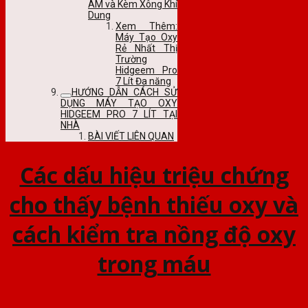
ÂM và Kèm Xông Khí
Dung
Xem Thêm:
Máy Tạo Oxy
Rẻ Nhất Thị
Trường
Hidgeem Pro
7 Lít Đa năng
HƯỚNG DẪN CÁCH SỬ
DỤNG MÁY TẠO OXY
HIDGEEM PRO 7 LÍT TẠI
NHÀ
BÀI VIẾT LIÊN QUAN
Các dấu hiệu triệu chứng
cho thấy bệnh thiếu oxy và
cách kiểm tra nồng độ oxy
trong máu