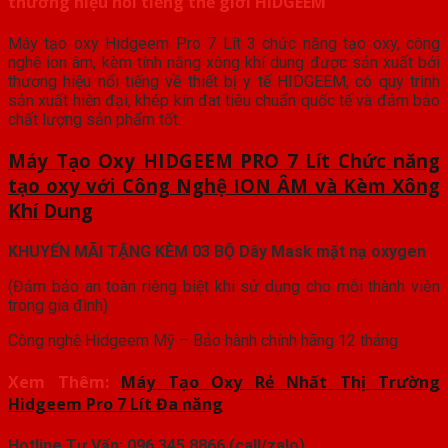
thương hiệu nổi tiếng thế giới HIDGEEM
Máy tạo oxy Hidgeem Pro 7 Lít 3 chức năng tạo oxy, công
nghệ ion âm, kèm tính năng xông khí dung được sản xuất bởi
thương hiệu nổi tiếng về thiết bị y tế HIDGEEM, có quy trình
sản xuất hiện đại, khép kín đat tiêu chuẩn quốc tế và đảm bảo
chất lượng sản phẩm tốt.
Máy Tạo Oxy HIDGEEM PRO 7 Lít Chức năng
tạo oxy với Công Nghệ ION ÂM và Kèm Xông
Khí Dung
KHUYẾN MÃI TẶNG KÈM 03 BỘ Dây Mask mặt nạ oxygen
(Đảm bảo an toàn riêng biệt khi sử dụng cho mỗi thành viên
trong gia đình)
Công nghệ Hidgeem Mỹ – Bảo hành chính hãng 12 tháng
Xem Thêm:
Máy Tạo Oxy Rẻ Nhất Thị Trường
Hidgeem Pro 7 Lít Đa năng
Hotline Tư Vấn: 096.345.8866 (call/zalo)