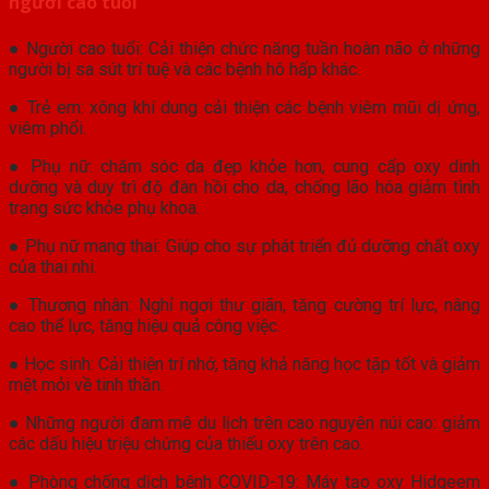
người cao tuổi
● Người cao tuổi: Cải thiện chức năng tuần hoàn não ở những
người bị sa sút trí tuệ và các bệnh hô hấp khác.
● Trẻ em: xông khí dung cải thiện các bệnh viêm mũi dị ứng,
viêm phổi.
● Phụ nữ: chăm sóc da đẹp khỏe hơn, cung cấp oxy dinh
dưỡng và duy trì độ đàn hồi cho da, chống lão hóa giảm tình
trạng sức khỏe phụ khoa.
● Phụ nữ mang thai: Giúp cho sự phát triển đủ dưỡng chất oxy
của thai nhi.
● Thương nhân: Nghỉ ngơi thư giãn, tăng cường trí lực, nâng
cao thể lực, tăng hiệu quả công việc.
● Học sinh: Cải thiện trí nhớ, tăng khả năng học tập tốt và giảm
mệt mỏi về tinh thần.
● Những người đam mê du lịch trên cao nguyên núi cao: giảm
các dấu hiệu triệu chứng của thiếu oxy trên cao.
● Phòng chống dịch bệnh COVID-19: Máy tạo oxy Hidgeem