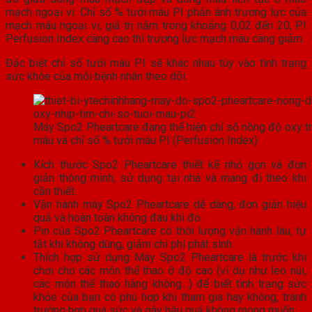
mạch ngoại vi. Chỉ số % tưới máu PI phản ánh trương lực của
mạch máu ngoại vi, giá trị nằm trong khoảng 0,02 đến 20, PI
Perfusion Index càng cao thì trương lực mạch máu càng giảm.
Đặc biệt chỉ số tưới máu PI sẽ khác nhau tùy vào tình trạng
sức khỏe của mỗi bệnh nhân theo dõi.
Máy Spo2 Pheartcare đang thể hiện chỉ số nồng độ oxy t
máu và chỉ số % tưới máu PI (Perfusion Index)
Kích thước Spo2 Pheartcare thiết kế nhỏ gọn và đơn
giản thông minh, sử dụng tại nhà và mang đi theo khi
cần thiết.
Vận hành máy Spo2 Pheartcare dễ dàng, đơn giản hiệu
quả và hoàn toàn không đau khi đo.
Pin của Spo2 Pheartcare có thời lượng vận hành lâu, tự
tắt khi không dùng, giảm chi phí phát sinh.
Thích hợp sử dụng Máy Spo2 Pheartcare là trước khi
chơi cho các môn thể thao ở độ cao (ví dụ như leo núi,
các môn thể thao hàng không…) để biết tình trạng sức
khỏe của bạn có phù hợp khi tham gia hay không, tránh
trường hợp quá sức và gây hậu quả không mong muốn.