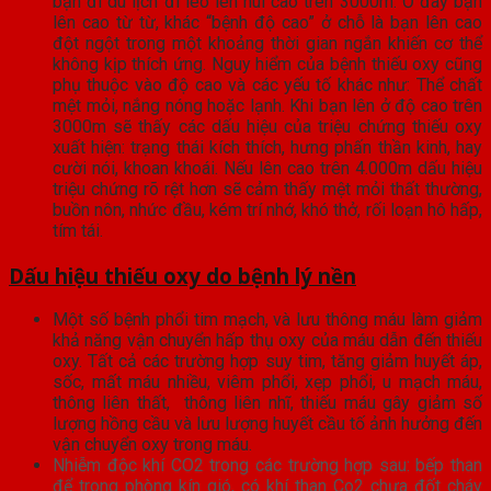
bạn đi du lịch đi leo lên núi cao trên 3000m. Ở đây bạn
lên cao từ từ, khác “bệnh độ cao” ở chỗ là bạn lên cao
đột ngột trong một khoảng thời gian ngắn khiến cơ thể
không kịp thích ứng. Nguy hiểm của bệnh thiếu oxy cũng
phụ thuộc vào độ cao và các yếu tố khác như: Thể chất
mệt mỏi, nắng nóng hoặc lạnh. Khi bạn lên ở độ cao trên
3000m sẽ thấy các dấu hiệu của triệu chứng thiếu oxy
xuất hiện: trạng thái kích thích, hưng phấn thần kinh, hay
cười nói, khoan khoái. Nếu lên cao trên 4.000m dấu hiệu
triệu chứng rõ rệt hơn sẽ cảm thấy mệt mỏi thất thường,
buồn nôn, nhức đầu, kém trí nhớ, khó thở, rối loạn hô hấp,
tím tái.
Dấu hiệu thiếu oxy do bệnh lý nền
Một số bệnh phổi tim mạch, và lưu thông máu làm giảm
khả năng vận chuyển hấp thụ oxy của máu dẫn đến thiếu
oxy. Tất cả các trường hợp suy tim, tăng giảm huyết áp,
sốc, mất máu nhiều, viêm phổi, xẹp phổi, u mạch máu,
thông liên thất,
thông liên nhĩ, thiếu máu gây giảm số
lượng hồng cầu và lưu lượng huyết cầu tố ảnh hưởng đến
vận chuyển oxy trong máu.
Nhiễm độc khí CO2 trong các trường hợp sau: bếp than
để trong phòng kín gió, có khí than Co2 chưa đốt cháy