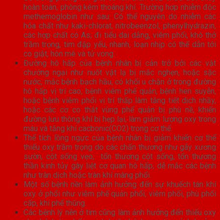
hoàn toàn, phòng kém thoáng khí. Trường hợp nhiễm độc
methemoglobin như sau: Có thể nguyên do nhiễm các
hóa chất như kaki-chlorat, nitrobeenzol, phenylhydrazin,
các hợp chất có As; đi tiểu dai dẳng, viêm phổi, khó thở
trầm trọng, tim đập yếu, nhanh, loạn nhịp có thể dẫn tới
co giật, hôn mê và tử vong.
Đường hô hấp của bệnh nhân bị cản trở bởi các vật
chướng ngại như nuốt vật lạ bị mắc nghẹn, hoặc sặc
nước, mắc bệnh bạch hầu, có khối u chặn ở trong đường
hô hấp vị trí cao, bệnh viêm phế quản, bệnh hen suyễn,
hoặc bệnh viêm phổi vị trí thấp làm tăng tiết dịch nhầy,
hoặc các cơ co thắt vùng phế quản bị phù nề, khiến
đường lưu thông khí bị hẹp lại, làm giảm lượng oxy trong
máu và tăng khí cacbonic(CO2) trong cơ thể.
Thể tích lồng ngực của bệnh nhân bị giảm khiến cơ thể
thiếu oxy trầm trọng do các chấn thương như gãy xương
sườn, cột sống vẹo,
tổn thương cột sống, tổn thương
thần kinh tủy gây liệt cơ quan hô hấp, dễ mắc các bệnh
như tràn dịch hoặc tràn khí màng phổi.
Một số bệnh nền làm ảnh hưởng đến sự khuếch tán khí
oxy ở phổi như viêm phế quản phổi, viêm phổi, phù phổi
cấp, khí phế thũng.
Các bệnh lý nền ở tim cũng làm ảnh hưởng đến thiếu oxy