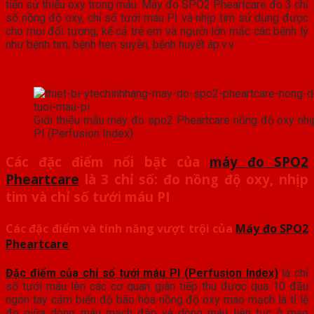
tiền sử thiếu oxy trong máu. Máy đo SPO2 Pheartcare đo 3 chỉ
số nồng độ oxy, chỉ số tưới máu PI và nhịp tim sử dụng được
cho mọi đối tượng, kể cả trẻ em và người lớn mắc các bệnh lý
như bệnh tim, bệnh hen suyễn, bệnh huyết áp.v.v
Giới thiêu mẫu máy đo spo2 Pheartcare nồng độ oxy nhịp
PI (Perfusion Index)
Các đặc điểm nổi bật của
máy đo SPO2
Pheartcare
là 3 chỉ số: đo nồng độ oxy, nhịp
tim và chỉ số tưới máu PI
Các đặc điểm và tính năng vượt trội của
Máy đo SPO2
Pheartcare
Đặc điểm của chỉ số tưới máu PI (Perfusion Index)
là chỉ
số tưới máu lên các cơ quan gián tiếp thu được qua 10 đầu
ngón tay cảm biến độ bão hòa nồng độ oxy mao mạch là tỉ lệ
đo giữa dòng máu mạch đập và dòng máu liên tục ở mao