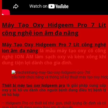
Máy Tạo Oxy Hidgeem Pro 7 Lít
công nghệ ion âm đa năng
Máy Tạo Oxy Hidgeem Pro 7 Lít công nghệ
ion âm đa năng
là mẫu máy tạo oxy có công
nghệ ION ÂM làm sạch oxy và kèm xông khí
dung tiện lợi dành cho gia đình.
cấu hình chức năng và thông số kỹ thuật máy tạo oxy Hi
Thiết bị máy tạo oxy hidgeem pro
là giải pháp cung cấp
oxy y tế tối ưu dành cho người bệnh đang điều trị bệnh lý
về hô hấp
– Hidgeem Pro có thiết kế nhỏ gọn, chất lượng ổn định và có
quai xách dễ dàng mang theo khi di chuyển.