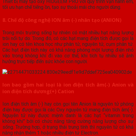
Thiết bị máy tạo oxy HIDGEEM PRO với quy trình vận hành êm,
tối ưu hạn chế tiếng ồn, tạo sự thoải mái cho người dùng.
8. Chế độ công nghệ ION âm (-) nhân tạo (ANION)
Trong môi trường sống tự nhiên có mặt nhiều hạt năng lượng
trôi nổi tự do. Trong đó, có các hạt mang điện tích được gọi là
ion hay có tên khoa học như phân tử, nguyên tử, cụm phân tử.
Các hạt điện tích này có khả năng phóng một lượng điện nhỏ
vào trong không khí đi vào cơ thể, khi tích tụ nhiều sẽ ảnh
hưởng trực tiếp đến sức khỏe con người.
Ion bao gồm hai loại là ion điện tích âm(-) Anion và
ion điện tích dương(+) Cation
Ion điện tích âm (-) hay còn gọi tên Anion là nguyên tử phóng
điện hay được gọi là các Oxy nguyên tử mang điện tích âm(-).
Nguyên tử này được mệnh danh là các hạt “vitamin trong
không khí” bởi có chức năng tăng cường năng lượng cho sự
sống. Trường hợp, ở trạng thái trung tính thì nguyên tử có khả
năng nhận thêm 1 hoặc nhiều điện tử Electron.