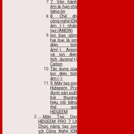
7. Vận hành
êm ái, hạn chế
tiếng ồn
8. Chế độ
công nghệ ION
âm (-) nhân
tạo (ANION)
Ion bao gồm
hai loại là ion
điện tích
âm(-) Anion
và ion điện
tích dương(+)
Cation
Tác dụng của
Ion điện tích
âm (-):
9. Máy tạo oxy
Hidgeem Pro
được sản xuất
bởi thương
hiệu nổi tiếng
thế giới
HIDGEEM
Máy Tạo Oxy
HIDGEEM PRO 7 Lít
Chức năng tạo oxy
với Công Nghệ ION