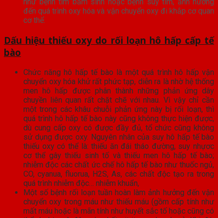
như bệnh tim bẩm sinh hoặc bệnh suy tim, ảnh hưởng
đến quá trình oxy hóa và vận chuyển oxy đi khắp cơ quan
cơ thể.
Dấu hiệu thiếu oxy do rối loạn hô hấp cấp tế
bào
Chức năng hô hấp tế bào là một quá trình hô hấp vận
chuyển oxy hóa khử rất phức tạp, diễn ra là nhờ hệ thống
men hô hấp được phân thành những phản ứng dây
chuyền liên quan rất chặt chẽ với nhau. Vì vậy chỉ cần
một trong các khâu chuỗi phản ứng này bị rối loạn, thì
quá trình hô hấp tế bào này cũng không thực hiện được,
dù cung cấp oxy có được đầy đủ, tổ chức cũng không
sử dụng được oxy. Nguyên nhân của suy hô hấp tế bào
thiếu oxy có thể là: thiếu ăn đái tháo đường, suy nhựơc
cơ thể gây thiếu sinh tố và thiếu men hô hấp tế bào;
nhiễm độc các chất ức chế hô hấp tế bào như thuốc ngủ,
CO, cyanua, fluorua, H2S, As, các chất độc tạo ra trong
quá trình nhiễm độc… nhiễm khuẩn,
Một số bệnh rối loạn tuần hoàn làm ảnh hưởng đến vận
chuyển oxy trong máu như thiếu máu (gồm cấp tính như
mất máu hoặc là mãn tính như huyết sắc tố hoặc cũng có