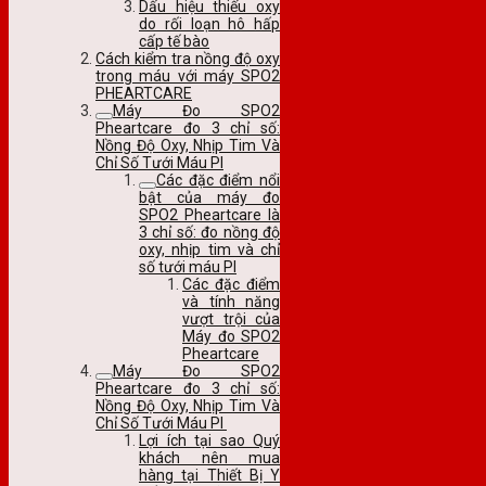
Dấu hiệu thiếu oxy
do rối loạn hô hấp
cấp tế bào
Cách kiểm tra nồng độ oxy
trong máu với máy SPO2
PHEARTCARE
Máy Đo SPO2
Pheartcare đo 3 chỉ số:
Nồng Độ Oxy, Nhịp Tim Và
Chỉ Số Tưới Máu PI
Các đặc điểm nổi
bật của máy đo
SPO2 Pheartcare là
3 chỉ số: đo nồng độ
oxy, nhịp tim và chỉ
số tưới máu PI
Các đặc điểm
và tính năng
vượt trội của
Máy đo SPO2
Pheartcare
Máy Đo SPO2
Pheartcare đo 3 chỉ số:
Nồng Độ Oxy, Nhịp Tim Và
Chỉ Số Tưới Máu PI
Lợi ích tại sao Quý
khách nên mua
hàng tại Thiết Bị Y