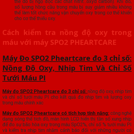
thể do bị ngộ độc các chất nitrit…oxyd carbon). Khi đó,
số lượng hồng cầu trong máu bị suy giảm nhiều không
thể làm tốt chức năng vận chuyển oxy trong cơ thể khiến
cho cơ thể thiếu oxy.
Cách kiểm tra nồng độ oxy trong
máu với máy SPO2 PHEARTCARE
Máy Đo SPO2 Pheartcare đo 3 chỉ số:
Nồng Độ Oxy, Nhịp Tim Và Chỉ Số
Tưới Máu PI
Máy đo SPO2 Pheartcare đo 3 chỉ số:
nồng độ oxy, nhịp tim
và chỉ số tưới máu PI cho kết quả đo nhịp tim và lượng oxy
trong máu chính xác
Máy đo SPO2 Pheartcare có tích hợp tính năng:
công nghệ
dạng sóng thể tích đồ, màn hình LCD hiển thị tần số xung nhịp
để đo sự bão hòa oxy trong máu SpO2%, chỉ số % tưới máu PI
và kiểm tra nhịp tim nhằm cảnh báo đối với những người có