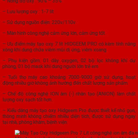
– Nồng độ oxy : 90% – 35%
– Lưu lượng oxy : 1-7 lít
– Sử dụng nguồn điện: 220v/110v
– Màn hình công nghệ cảm ứng lớn, cảm ứng tốt.
– Ưu điểm máy tạo oxy 7 lít HIDGEEM PRO có kèm tính năng
xông khí dung chữa viêm mũi dị ứng, viêm xoang
– Phụ kiện gồm: 01 dây oxygen, 02 bộ lọc không khí dự
phòng, 01 bộ mask khí dung người lớn trẻ em
– Tuổi thọ máy cao khoảng 7000-9000 giờ sử dụng, hoạt
động nhiều giờ không ảnh hưởng đến chất lượng sản phẩm.
– Chế độ công nghệ ION âm (-) nhân tạo (ANION) làm chất
lượng oxy sạch tốt hơn.
– Kiểu dáng máy tạo oxy Hidgeem Pro được thiết kế nhỏ gọn,
thông minh không chiếm nhiều diện tích, được sử dụng ngay
tại nhà, phòng khám, bệnh viện.