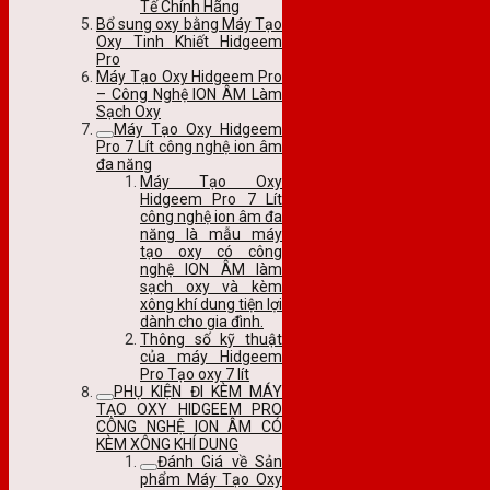
Tế Chính Hãng
Bổ sung oxy bằng Máy Tạo
Oxy Tinh Khiết Hidgeem
Pro
Máy Tạo Oxy Hidgeem Pro
– Công Nghệ ION ÂM Làm
Sạch Oxy
Máy Tạo Oxy Hidgeem
Pro 7 Lít công nghệ ion âm
đa năng
Máy Tạo Oxy
Hidgeem Pro 7 Lít
công nghệ ion âm đa
năng là mẫu máy
tạo oxy có công
nghệ ION ÂM làm
sạch oxy và kèm
xông khí dung tiện lợi
dành cho gia đình.
Thông số kỹ thuật
của máy Hidgeem
Pro Tạo oxy 7 lít
PHỤ KIỆN ĐI KÈM MÁY
TẠO OXY HIDGEEM PRO
CÔNG NGHỆ ION ÂM CÓ
KÈM XÔNG KHÍ DUNG
Đánh Giá về Sản
phẩm Máy Tạo Oxy