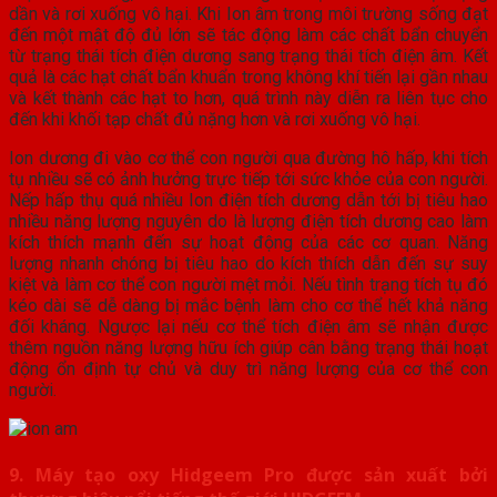
dần và rơi xuống vô hại. Khi Ion âm trong môi trường sống đạt
đến một mật độ đủ lớn sẽ tác động làm các chất bẩn chuyển
từ trạng thái tích điện dương sang trạng thái tích điện âm. Kết
quả là các hạt chất bẩn khuẩn trong không khí tiến lại gần nhau
và kết thành các hạt to hơn, quá trình này diễn ra liên tục cho
đến khi khối tạp chất đủ nặng hơn và rơi xuống vô hại.
Ion dương đi vào cơ thể con người qua đường hô hấp, khi tích
tụ nhiều sẽ có ảnh hưởng trực tiếp tới sức khỏe của con người.
Nếp hấp thụ quá nhiều Ion điện tích dương dẫn tới bị tiêu hao
nhiều năng lượng nguyên do là lượng điện tích dương cao làm
kích thích mạnh đến sự hoạt động của các cơ quan. Năng
lượng nhanh chóng bị tiêu hao do kích thích dẫn đến sự suy
kiệt và làm cơ thể con người mệt mỏi. Nếu tình trạng tích tụ đó
kéo dài sẽ dễ dàng bị mắc bệnh làm cho cơ thể hết khả năng
đối kháng. Ngược lại nếu cơ thể tích điện âm sẽ nhận được
thêm nguồn năng lượng hữu ích giúp cân bằng trạng thái hoạt
động ổn định tự chủ và duy trì năng lượng của cơ thể con
người.
9. Máy tạo oxy Hidgeem Pro được sản xuất bởi