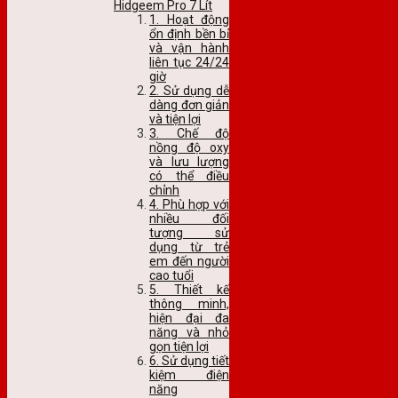
Hidgeem Pro 7 Lít
1. Hoạt động
ổn định bền bỉ
và vận hành
liên tục 24/24
giờ
2. Sử dụng dễ
dàng đơn giản
và tiện lợi
3. Chế độ
nồng độ oxy
và lưu lượng
có thể điều
chỉnh
4. Phù hợp với
nhiều đối
tượng sử
dụng từ trẻ
em đến người
cao tuổi
5. Thiết kế
thông minh,
hiện đại đa
năng và nhỏ
gọn tiện lợi
6. Sử dụng tiết
kiệm điện
năng