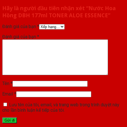
Hãy là người đầu tiên nhận xét “Nước Hoa
Hồng DBH 177ml TONER ALOE ESSENCE”
Đánh giá của bạn
*
Đánh giá của bạn
*
Tên
*
Email
*
Lưu tên của tôi, email, và trang web trong trình duyệt này
cho lần bình luận kế tiếp của tôi.