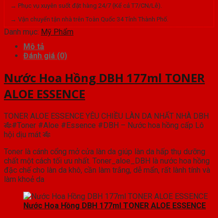
→ Phục vụ xuyên suốt đặt hàng 24/7 (Kể cả T7/CN/Lễ).
→ Vận chuyển tận nhà trên Toàn Quốc 34 Tỉnh Thành Phố.
Danh mục:
Mỹ Phẩm
Mô tả
Đánh giá (0)
Nước Hoa Hồng DBH 177ml TONER
ALOE ESSENCE
TONER ALOE ESSENCE YÊU CHIỀU LÀN DA NHẤT NHÀ DBH
🎋#Toner #Aloe #Essence #DBH – Nước hoa hồng cấp Lô
hội dịu mát 🎋
Toner là cánh cổng mở cửa làn da giúp làn da hấp thụ dưỡng
chất một cách tối ưu nhất. Toner_aloe_DBH là nước hoa hồng
đặc chế cho làn da khô, cần làm trắng, dễ mẩn, rất lành tính và
làm khoẻ da
Nước Hoa Hồng DBH 177ml TONER ALOE ESSENCE