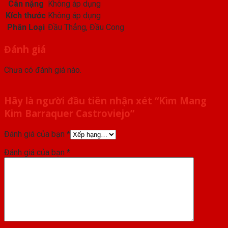
Cân nặng
Không áp dụng
Kích thước
Không áp dụng
Phân Loại
Đầu Thẳng, Đầu Cong
Đánh giá
Chưa có đánh giá nào.
Hãy là người đầu tiên nhận xét “Kìm Mang
Kim Barraquer Castroviejo”
Đánh giá của bạn
*
Đánh giá của bạn
*