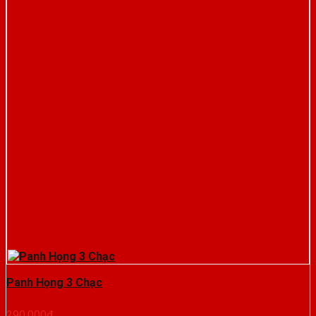
Panh Họng 3 Chạc
290.000
₫