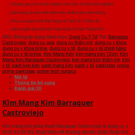
số
→ Chuyên gia y tế cố vấn chuyên môn hơn 15 năm kinh nghiệm.
lượng
→ Bán hàng và bảo hành đảm bảo chất lượng chính hãng.
→ Phục vụ xuyên suốt đặt hàng 24/7 (Kể cả T7/CN/Lễ).
→ Vận chuyển tận nhà trên Toàn Quốc 34 Tỉnh Thành Phố.
SKU:
Không áp dụng
Danh mục:
Dụng Cụ Y Tế
Thẻ:
Barraquer
Castroviejo
,
dụng cụ spa
,
dụng cụ thẩm mỹ
,
dụng cụ y khoa
,
dụng cụ y khoa prime
,
dụng cụ y tế
,
dụng cụ y tế chính hãng
,
dụng cụ y tế prime
,
Kìm Mang Kim
,
kìm mang kim 12cm
,
Kìm
Mang Kim Barraquer Castroviejo
,
kìm mang kim thẩm mỹ
,
kìm
y tế
,
panh kẹp kim
,
panh mang kim
,
panh y tế
,
parkistan
,
prime
,
prime parkistan
,
prime tech surgico
Mô tả
Thông tin bổ sung
Đánh giá (0)
Kìm Mang Kim Barraquer
Castroviejo
Kìm mang kim phẫu thuật Barraquer Castroviejo là dụng cụ y
tế hỗ trợ tốt thủ thuật khâu vết thương sau khi phẫu thuật cho