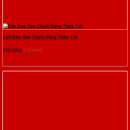
Cán Dao Gập Chuôi Vàng Thép Tốt
Giá
Giá
390.000
₫
370.000
₫
gốc
hiện
là:
tại
390.000₫.
là:
370.000₫.