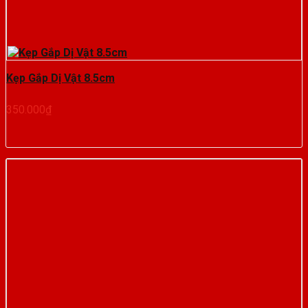
Kẹp Gắp Dị Vật 8.5cm
350.000
₫