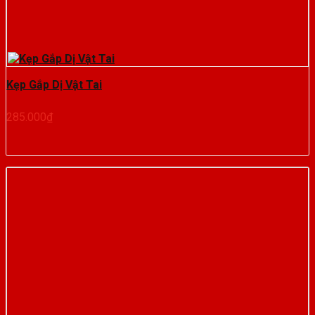
Kẹp Gắp Dị Vật Tai
285.000
₫