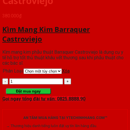
Castroviejo
380.000
₫
Kìm Mang Kim Barraquer
Castroviejo
Kìm mang kim phẫu thuật Barraquer Castroviejo là dụng cụ y
tế hỗ trợ tốt thủ thuật khâu vết thương sau khi phẫu thuật cho
các bác sĩ.
Phân Loại
Xóa
Kìm
Mang
Đặt mua ngay
Gọi ngay tổng đài tư vấn: 0825.8888.90
Kim
Barraquer
AN TÂM MUA HÀNG TẠI YTECHINHHANG.COM™
Castroviejo
→ Thương hiệu danh tiếng luôn đặt uy tín lên hàng đầu.