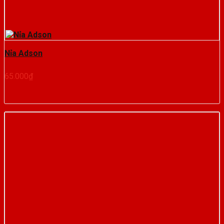
Nỉa Adson
65.000
₫