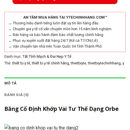
AN TÂM MUA HÀNG TẠI YTECHINHHANG.COM™
→ Thương hiệu danh tiếng luôn đặt uy tín lên hàng đầu.
→ Chuyên gia y tế cố vấn chuyên môn hơn 15 năm kinh nghiệm.
→ Bán hàng và bảo hành đảm bảo chất lượng chính hãng.
→ Phục vụ xuyên suốt đặt hàng 24/7 (Kể cả T7/CN/Lễ).
→ Vận chuyển tận nhà trên Toàn Quốc 34 Tỉnh Thành Phố.
Danh mục:
Tất Tĩnh Mạch & Đai Nẹp Y Tế
Thẻ:
thiết bị y tế
,
thiết bị y tế chính hãng
,
thietbiyte
,
thietbiytechinhhang
,
y
tế chính hãng
,
ytechinhhang
MÔ TẢ
ĐÁNH GIÁ (0)
Băng Cố Định Khớp Vai Tư Thế Dạng Orbe