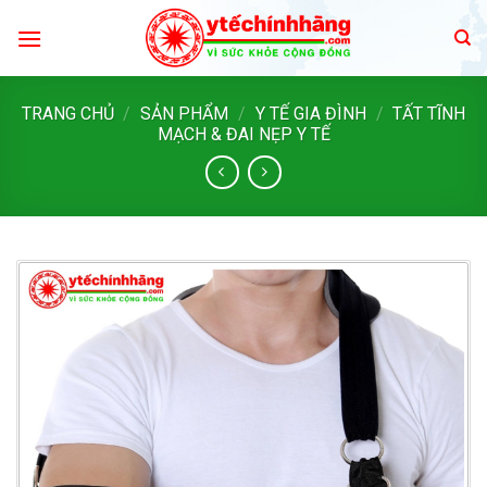
Skip
to
content
TRANG CHỦ
/
SẢN PHẨM
/
Y TẾ GIA ĐÌNH
/
TẤT TĨNH
MẠCH & ĐAI NẸP Y TẾ