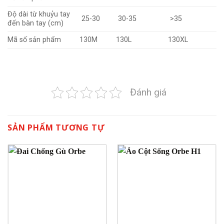
Độ dài từ khuỷu tay
25-30
30-35
>35
đến bàn tay (cm)
Mã số sản phẩm
130M
130L
130XL
Đánh giá
SẢN PHẨM TƯƠNG TỰ