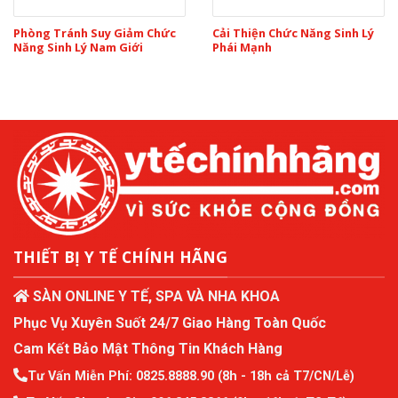
Phòng Tránh Suy Giảm Chức
Cải Thiện Chức Năng Sinh Lý
Năng Sinh Lý Nam Giới
Phái Mạnh
THIẾT BỊ Y TẾ CHÍNH HÃNG
SÀN ONLINE Y TẾ, SPA VÀ NHA KHOA
Phục Vụ Xuyên Suốt 24/7 Giao Hàng Toàn Quốc
Cam Kết Bảo Mật Thông Tin Khách Hàng
Tư Vấn Miễn Phí:
0825.8888.90
(8h - 18h cả T7/CN/Lễ)