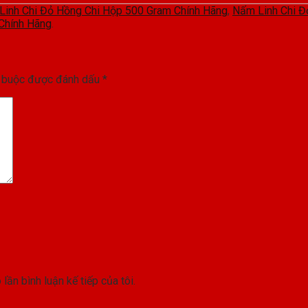
Linh Chi Đỏ Hồng Chi Hộp 500 Gram Chính Hãng
,
Nấm Linh Chi Đ
 Chính Hãng
.
t buộc được đánh dấu
*
lần bình luận kế tiếp của tôi.