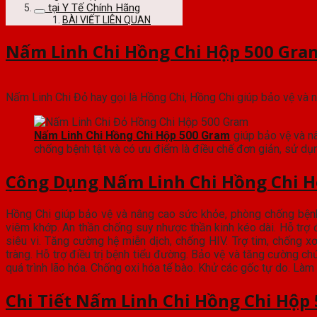
tại Y Tế Chính Hãng
BÀI VIẾT LIÊN QUAN
Nấm Linh Chi Hồng Chi Hộp 500 Gra
Nấm Linh Chi Đỏ hay gọi là Hồng Chi, Hồng Chi giúp bảo vệ và n
Nấm Linh Chi Hồng Chi Hộp 500 Gram
giúp bảo vệ và n
chống bệnh tật và có ưu điểm là điều chế đơn giản, sử dụn
Công Dụng
Nấm Linh Chi Hồng Chi 
Hồng Chi giúp bảo vệ và nâng cao sức khỏe, phòng chống bệnh tậ
viêm khớp. An thần chống suy nhược thần kinh kéo dài. Hỗ trợ đi
siêu vi. Tăng cường hệ miễn dịch, chống HIV. Trợ tim, chống 
tràng. Hỗ trợ điều trị bệnh tiểu đường. Bảo vệ và tăng cường c
quá trình lão hóa. Chống oxi hóa tế bào. Khử các gốc tự do. Làm 
Chi Tiết
Nấm Linh Chi Hồng Chi Hộp