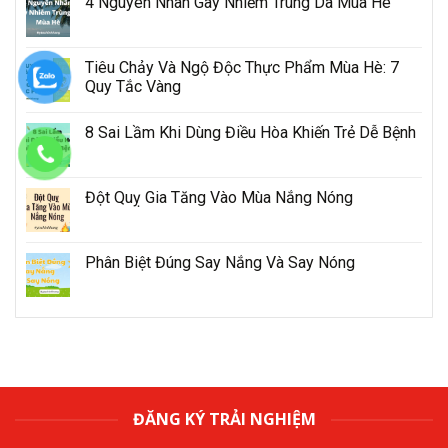
4 Nguyên Nhân Gây Nhiễm Trùng Da Mùa Hè
Tiêu Chảy Và Ngộ Độc Thực Phẩm Mùa Hè: 7
Quy Tắc Vàng
8 Sai Lầm Khi Dùng Điều Hòa Khiến Trẻ Dễ Bệnh
Đột Quỵ Gia Tăng Vào Mùa Nắng Nóng
Phân Biệt Đúng Say Nắng Và Say Nóng
ĐĂNG KÝ TRẢI NGHIỆM