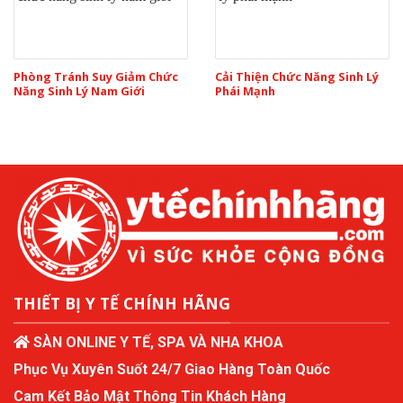
Phòng Tránh Suy Giảm Chức
Cải Thiện Chức Năng Sinh Lý
Năng Sinh Lý Nam Giới
Phái Mạnh
THIẾT BỊ Y TẾ CHÍNH HÃNG
SÀN ONLINE Y TẾ, SPA VÀ NHA KHOA
Phục Vụ Xuyên Suốt 24/7 Giao Hàng Toàn Quốc
Cam Kết Bảo Mật Thông Tin Khách Hàng