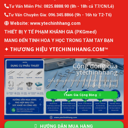
Tư Vấn Miễn Phí:
0825.8888.90
(8h - 18h cả T7/CN/Lễ)
Tư Vấn Chuyên Gia:
096.345.8866
(9h - 16h từ T2-T6)
Website:
www.ytechinhhang.com
THIẾT BỊ Y TẾ PHẠM KHÁNH GIA (PKGmed)
MANG ĐẾN TINH HOA Y HỌC TRONG TẦM TAY BẠN
✦ THƯƠNG HIỆU YTECHINHHANG.COM™
Cộng đồng của
ytechinhhang
Cộng đồng mô hình kinh tế thành viên và quản
lý sức khỏe chủ động.
Tham Gia Cộng Đồng
HƯỚNG DẪN MUA HÀNG