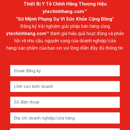
Thiết Bị Y Tế Chính Hãng Thương Hiệu
ytechinhhang.com™
"Sứ Mệnh Phụng Sự Vì Sức Khỏe Cộng Đồng"
Đăng ký trải nghiệm giải pháp bán hàng cùng
ytechinhhang.com™
đánh giá hiệu quả hoạt động và phản
hồi về nhu cầu, nguyện vọng của doanh nghiệp/cửa
hàng/sản phẩm của bạn xin vui lòng điền đầy đủ thông tin.