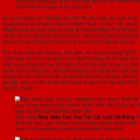
Âm thanh tiếng“bụp”là khi máy nén áp suất, âm thanh tiến
xả khí Nitơ ra ngoài tái tạo hóa chất
Do hoạt động với nguyên tắc trên thì khi máy tạo oxy hoạt
động chúng ta sẽ nghe thấy âm thanh “bụp” và “xè”. Âm thanh
tiếng“bụp”là khi máy nén áp suất, âm thanh tiếng”xè”là khi máy
xả khí Nitơ ra ngoài tái tạo hóa chất. Trong thời gian hoạt động
đóng mở van rất quan trọng cho tỷ lệ oxy tinh khiết lúc đầu ra.
Tùy từng hãng mà khoảng thời gian sử dụng khoảng 5000-
7.000 giờ các bao vải chứa hóa chất thường sẽ bị rách, hóa
chất trong máy nát vụn kết hợp với độ ẩm bên trong sẽ làm
nghẹt các đường ống. Thông thường khi sử dụng thời gian lâu
chúng ta nên kiểm tra bảo dưỡng đường ống và thay thế hạt
Zeolite định kỳ để có thể đảm bảo được tỷ lệ oxy tinh khiết
đạt tiêu chuẩn.
Kiểu dáng
Mua Máy Tạo Oxy Tại Cát Linh Hà Đông
đ
thiết kế nhỏ gọn, thông minh không chiếm nhiều diện t
được sử dụng ngay tại nhà, phòng khám, bệnh viện.