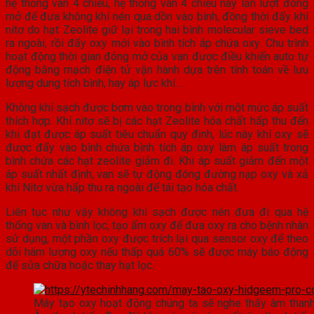
hệ thống van 4 chiều, hệ thống van 4 chiều này lần lượt đóng
mở để đưa không khí nén qua dồn vào bình, đồng thời đẩy khí
nitơ do hạt Zeolite giữ lại trong hai bình molecular sieve bed
ra ngoài, rồi đẩy oxy mới vào bình tích áp chứa oxy. Chu trình
hoạt động thời gian đóng mở của van được điều khiển auto tự
động bằng mạch điện tử vận hành dựa trên tính toán về lưu
lượng dung tích bình, hay áp lực khí…
Không khí sạch được bơm vào trong bình với một mức áp suất
thích hợp. Khí nitơ sẽ bị các hạt Zeolite hóa chất hấp thu đến
khi đạt được áp suất tiêu chuẩn quy định, lúc này khí oxy sẽ
được đẩy vào bình chứa bình tích áp oxy làm áp suất trong
bình chứa các hạt zeolite giảm đi. Khi áp suất giảm đến một
áp suất nhất định, van sẽ tự động đóng đường nạp oxy và xả
khí Nitơ vừa hấp thu ra ngoài để tái tạo hóa chất.
Liên tục như vậy không khí sạch được nén đưa đi qua hệ
thống van và bình lọc, tạo ẩm oxy để đưa oxy ra cho bệnh nhân
sử dụng, một phần oxy được trích lại qua sensor oxy để theo
dõi hàm lượng oxy nếu thấp quá 60% sẽ được máy báo động
để sửa chữa hoặc thay hạt lọc.
Máy tạo oxy hoạt động chúng ta sẽ nghe thấy âm thanh 