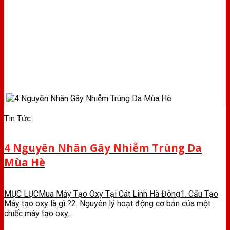
Tin Tức
4 Nguyên Nhân Gây Nhiễm Trùng Da
Mùa Hè
MỤC LỤCMua Máy Tạo Oxy Tại Cát Linh Hà Đông1. Cấu Tạo
Máy tạo oxy là gì ?2. Nguyên lý hoạt động cơ bản của một
chiếc máy tạo oxy...