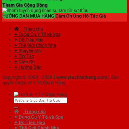
Tham Gia Cộng Đồng
HƯỚNG DẪN MUA HÀNG
Cảm Ơn Ủng Hộ Tác Giả
Trang chủ
✦ Dụng Cụ Y Tế và Spa
✦ Đồ Tiêu Hao
✦ Thế Giới Chỉnh Nha
✦ Khuyến Mãi
✦ Tin Tức
✦ Cảm Ơn
✦ Hướng Dẫn
Copyright © 2008 - 2026 |
www.ytechinhhang.com
| Bản
quyền thuộc về Y Tế Chính Hãng
Tìm
kiếm:
Trang chủ
✦ Dụng Cụ Y Tế và Spa
✦ Đồ Tiêu Hao
✦ Thế Giới Chỉnh Nha