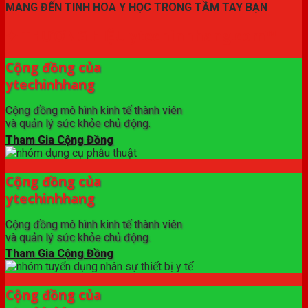
MANG ĐẾN TINH HOA Y HỌC TRONG TẦM TAY BẠN
✦ THƯƠNG HIỆU ytechinhhang.com™
Cộng đồng của
ytechinhhang
Cộng đồng mô hình kinh tế thành viên
và quản lý sức khỏe chủ động.
Tham Gia Cộng Đồng
Cộng đồng của
ytechinhhang
Cộng đồng mô hình kinh tế thành viên
và quản lý sức khỏe chủ động.
Tham Gia Cộng Đồng
Cộng đồng của