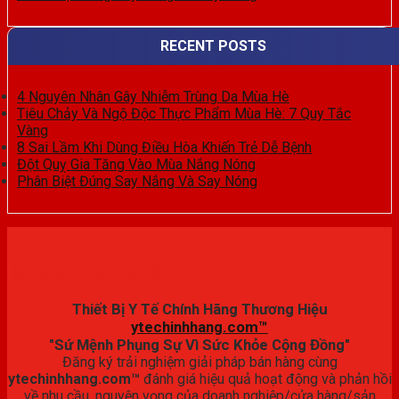
RECENT POSTS
4 Nguyên Nhân Gây Nhiễm Trùng Da Mùa Hè
Tiêu Chảy Và Ngộ Độc Thực Phẩm Mùa Hè: 7 Quy Tắc
Vàng
8 Sai Lầm Khi Dùng Điều Hòa Khiến Trẻ Dễ Bệnh
Đột Quỵ Gia Tăng Vào Mùa Nắng Nóng
Phân Biệt Đúng Say Nắng Và Say Nóng
Đăng ký trải nghiệm
Thiết Bị Y Tế Chính Hãng Thương Hiệu
ytechinhhang.com™
"Sứ Mệnh Phụng Sự Vì Sức Khỏe Cộng Đồng"
Đăng ký trải nghiệm giải pháp bán hàng cùng
ytechinhhang.com™
đánh giá hiệu quả hoạt động và phản hồi
về nhu cầu, nguyện vọng của doanh nghiệp/cửa hàng/sản