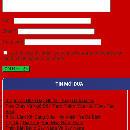
Tên
*
Email
*
Trang web
Lưu tên của tôi, email, và trang web trong trình duyệt này
cho lần bình luận kế tiếp của tôi.
TIN MỚI ĐƯA
4 Nguyên Nhân Gây Nhiễm Trùng Da Mùa Hè
Tiêu Chảy Và Ngộ Độc Thực Phẩm Mùa Hè: 7 Quy Tắc
Vàng
8 Sai Lầm Khi Dùng Điều Hòa Khiến Trẻ Dễ Bệnh
Đột Quỵ Gia Tăng Vào Mùa Nắng Nóng
Phân Biệt Đúng Say Nắng Và Say Nóng