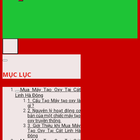
MỤC LỤC
Mua Máy Tạo Oxy Tại Cát
Linh Hà Đông
1. Cấu Tạo Máy tạo oxy là
gì ?
2. Nguyên lý hoạt động cơ
bản của một chiếc máy tạo
oxy truyền thống.
3. Giới Thiệu khi Mua Máy
Tạo Oxy Tại Cát Linh Hà
Đông