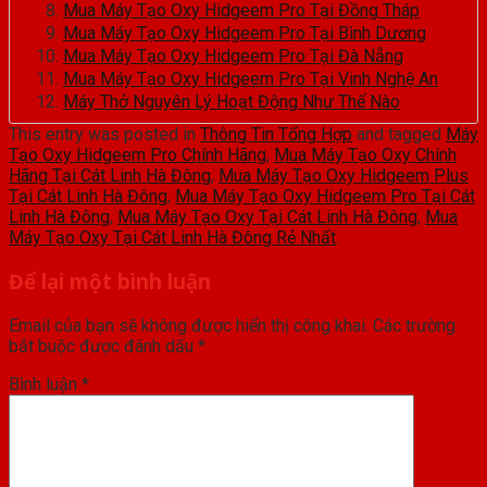
Mua Máy Tạo Oxy Hidgeem Pro Tại Đồng Tháp
Mua Máy Tạo Oxy Hidgeem Pro Tại Bình Dương
Mua Máy Tạo Oxy Hidgeem Pro Tại Đà Nẵng
Mua Máy Tạo Oxy Hidgeem Pro Tại Vinh Nghệ An
Máy Thở Nguyên Lý Hoạt Động Như Thế Nào
This entry was posted in
Thông Tin Tổng Hợp
and tagged
Máy
Tạo Oxy Hidgeem Pro Chính Hãng
,
Mua Máy Tạo Oxy Chính
Hãng Tại Cát Linh Hà Đông
,
Mua Máy Tạo Oxy Hidgeem Plus
Tại Cát Linh Hà Đông
,
Mua Máy Tạo Oxy Hidgeem Pro Tại Cát
Linh Hà Đông
,
Mua Máy Tạo Oxy Tại Cát Linh Hà Đông
,
Mua
Máy Tạo Oxy Tại Cát Linh Hà Đông Rẻ Nhất
.
Để lại một bình luận
Email của bạn sẽ không được hiển thị công khai.
Các trường
bắt buộc được đánh dấu
*
Bình luận
*