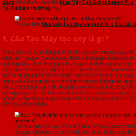
Đông
tìm hiểu tại sao nên
Mua Máy Tạo Oxy Hidgeem Pro
Tại Cát Linh Hà Đông
nhé
Tại Sao Nên
Mua Máy Tạo Oxy Hidgeem Pro Tại Cát L
1. Cấu Tạo Máy tạo oxy là gì ?
Trong lĩnh vực hoạt động thiết bị y tế, cấu tạo máy tạo oxy tên
tiếng anh Oxygen Concentrator Khác với Oxygen Generator là
một thiết bị y tế có chức năng làm giàu tinh khiết oxy từ khí trời
làm đậm đặc và tăng nồng độ oxy tinh khiết với nồng độ oxy
ngõ ra khoảng 90-95% tinh khiết. Đây là một thiết bị sử dụng
trong y tế để cung cấp oxy cho bệnh nhân mà không cần dùng
tới oxy hóa lỏng hay bình oxy, bình oxy hay oxy hóa lỏng vốn
rất nguy hiểm và bất tiện khi sử dụng tại nhà hay các cơ sở y
tế nhỏ, cũng không đảm bảo an toàn và hiệu quả kinh tế tốn
kém đổi oxy đổi bình.
Cấu tạo máy tạo oxy tên tiếng anh Oxygen Concentrator
Oxygen Generator là một thiết bị y tế có chức năng làm 