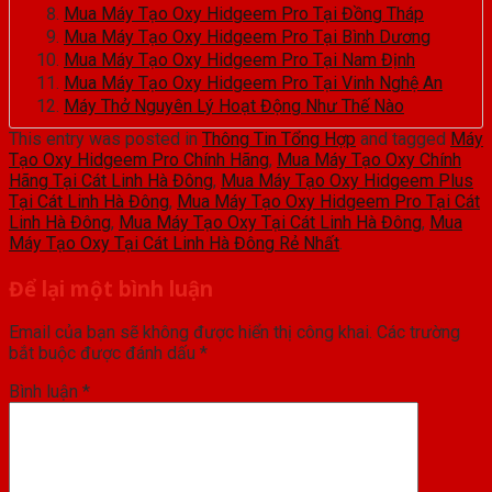
Mua Máy Tạo Oxy Hidgeem Pro Tại Đồng Tháp
Mua Máy Tạo Oxy Hidgeem Pro Tại Bình Dương
Mua Máy Tạo Oxy Hidgeem Pro Tại Nam Định
Mua Máy Tạo Oxy Hidgeem Pro Tại Vinh Nghệ An
Máy Thở Nguyên Lý Hoạt Động Như Thế Nào
This entry was posted in
Thông Tin Tổng Hợp
and tagged
Máy
Tạo Oxy Hidgeem Pro Chính Hãng
,
Mua Máy Tạo Oxy Chính
Hãng Tại Cát Linh Hà Đông
,
Mua Máy Tạo Oxy Hidgeem Plus
Tại Cát Linh Hà Đông
,
Mua Máy Tạo Oxy Hidgeem Pro Tại Cát
Linh Hà Đông
,
Mua Máy Tạo Oxy Tại Cát Linh Hà Đông
,
Mua
Máy Tạo Oxy Tại Cát Linh Hà Đông Rẻ Nhất
.
Để lại một bình luận
Email của bạn sẽ không được hiển thị công khai.
Các trường
bắt buộc được đánh dấu
*
Bình luận
*