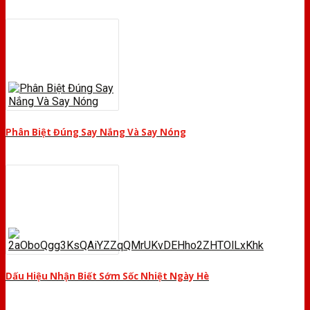
Phân Biệt Đúng Say Nắng Và Say Nóng
Dấu Hiệu Nhận Biết Sớm Sốc Nhiệt Ngày Hè