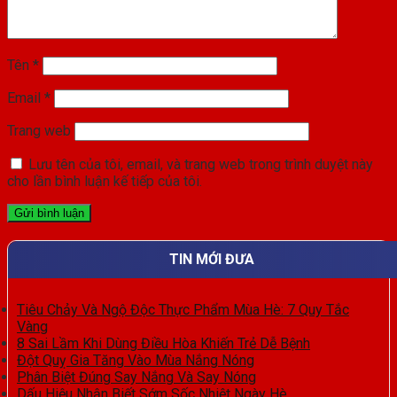
Tên
*
Email
*
Trang web
Lưu tên của tôi, email, và trang web trong trình duyệt này
cho lần bình luận kế tiếp của tôi.
TIN MỚI ĐƯA
Tiêu Chảy Và Ngộ Độc Thực Phẩm Mùa Hè: 7 Quy Tắc
Vàng
8 Sai Lầm Khi Dùng Điều Hòa Khiến Trẻ Dễ Bệnh
Đột Quỵ Gia Tăng Vào Mùa Nắng Nóng
Phân Biệt Đúng Say Nắng Và Say Nóng
Dấu Hiệu Nhận Biết Sớm Sốc Nhiệt Ngày Hè