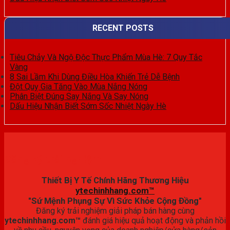
RECENT POSTS
Tiêu Chảy Và Ngộ Độc Thực Phẩm Mùa Hè: 7 Quy Tắc
Vàng
8 Sai Lầm Khi Dùng Điều Hòa Khiến Trẻ Dễ Bệnh
Đột Quỵ Gia Tăng Vào Mùa Nắng Nóng
Phân Biệt Đúng Say Nắng Và Say Nóng
Dấu Hiệu Nhận Biết Sớm Sốc Nhiệt Ngày Hè
Đăng ký trải nghiệm
Thiết Bị Y Tế Chính Hãng Thương Hiệu
ytechinhhang.com™
"Sứ Mệnh Phụng Sự Vì Sức Khỏe Cộng Đồng"
Đăng ký trải nghiệm giải pháp bán hàng cùng
ytechinhhang.com™
đánh giá hiệu quả hoạt động và phản hồi