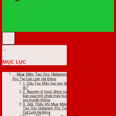
MỤC LỤC
Mua Máy Tạo Oxy Hidgeem
Pro Tại Cát Linh Hà Đông
1. Cấu Tạo Máy tạo oxy là
gì ?
2. Nguyên lý hoạt động cơ
bản của một chiếc máy tạo
oxy truyền thống.
3. Giới Thiệu khi Mua Máy
Tạo Oxy Hidgeem Pro Tại
Cát Linh Hà Đông