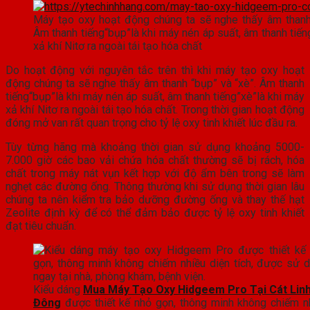
Máy tạo oxy hoạt động chúng ta sẽ nghe thấy âm thanh 
Âm thanh tiếng“bụp”là khi máy nén áp suất, âm thanh tiến
xả khí Nitơ ra ngoài tái tạo hóa chất
Do hoạt động với nguyên tắc trên thì khi máy tạo oxy hoạt
động chúng ta sẽ nghe thấy âm thanh “bụp” và “xè”. Âm thanh
tiếng“bụp”là khi máy nén áp suất, âm thanh tiếng”xè”là khi máy
xả khí Nitơ ra ngoài tái tạo hóa chất. Trong thời gian hoạt động
đóng mở van rất quan trọng cho tỷ lệ oxy tinh khiết lúc đầu ra.
Tùy từng hãng mà khoảng thời gian sử dụng khoảng 5000-
7.000 giờ các bao vải chứa hóa chất thường sẽ bị rách, hóa
chất trong máy nát vụn kết hợp với độ ẩm bên trong sẽ làm
nghẹt các đường ống. Thông thường khi sử dụng thời gian lâu
chúng ta nên kiểm tra bảo dưỡng đường ống và thay thế hạt
Zeolite định kỳ để có thể đảm bảo được tỷ lệ oxy tinh khiết
đạt tiêu chuẩn.
Kiểu dáng
Mua Máy Tạo Oxy Hidgeem Pro Tại Cát Lin
Đông
được thiết kế nhỏ gọn, thông minh không chiếm n