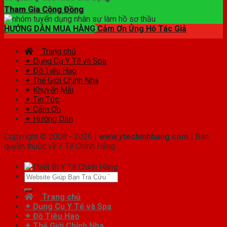
Tham Gia Cộng Đồng
HƯỚNG DẪN MUA HÀNG
Cảm Ơn Ủng Hộ Tác Giả
Trang chủ
✦ Dụng Cụ Y Tế và Spa
✦ Đồ Tiêu Hao
✦ Thế Giới Chỉnh Nha
✦ Khuyến Mãi
✦ Tin Tức
✦ Cảm Ơn
✦ Hướng Dẫn
Copyright © 2008 - 2026 |
www.ytechinhhang.com
| Bản
quyền thuộc về Y Tế Chính Hãng
Tìm
kiếm:
Trang chủ
✦ Dụng Cụ Y Tế và Spa
✦ Đồ Tiêu Hao
✦ Thế Giới Chỉnh Nha