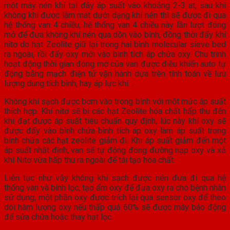
một máy nén khí tại đây áp suất vào khoảng 2-3 at, sau khi
không khí được làm mát dưới dạng khí nén thì sẽ được đi qua
hệ thống van 4 chiều, hệ thống van 4 chiều này lần lượt đóng
mở để đưa không khí nén qua dồn vào bình, đồng thời đẩy khí
nitơ do hạt Zeolite giữ lại trong hai bình molecular sieve bed
ra ngoài, rồi đẩy oxy mới vào bình tích áp chứa oxy. Chu trình
hoạt động thời gian đóng mở của van được điều khiển auto tự
động bằng mạch điện tử vận hành dựa trên tính toán về lưu
lượng dung tích bình, hay áp lực khí…
Không khí sạch được bơm vào trong bình với một mức áp suất
thích hợp. Khí nitơ sẽ bị các hạt Zeolite hóa chất hấp thu đến
khi đạt được áp suất tiêu chuẩn quy định, lúc này khí oxy sẽ
được đẩy vào bình chứa bình tích áp oxy làm áp suất trong
bình chứa các hạt zeolite giảm đi. Khi áp suất giảm đến một
áp suất nhất định, van sẽ tự động đóng đường nạp oxy và xả
khí Nitơ vừa hấp thu ra ngoài để tái tạo hóa chất.
Liên tục như vậy không khí sạch được nén đưa đi qua hệ
thống van và bình lọc, tạo ẩm oxy để đưa oxy ra cho bệnh nhân
sử dụng, một phần oxy được trích lại qua sensor oxy để theo
dõi hàm lượng oxy nếu thấp quá 60% sẽ được máy báo động
để sửa chữa hoặc thay hạt lọc.