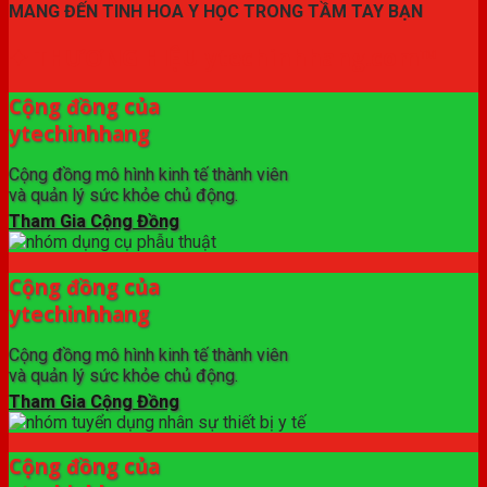
MANG ĐẾN TINH HOA Y HỌC TRONG TẦM TAY BẠN
✦ THƯƠNG HIỆU ytechinhhang.com™
Cộng đồng của
ytechinhhang
Cộng đồng mô hình kinh tế thành viên
và quản lý sức khỏe chủ động.
Tham Gia Cộng Đồng
Cộng đồng của
ytechinhhang
Cộng đồng mô hình kinh tế thành viên
và quản lý sức khỏe chủ động.
Tham Gia Cộng Đồng
Cộng đồng của