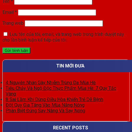
Tên
*
Email
*
Trang web
Lưu tên của tôi, email, và trang web trong trình duyệt này
cho lần bình luận kế tiếp của tôi.
TIN MỚI ĐƯA
4 Nguyên Nhân Gây Nhiễm Trùng Da Mùa Hè
Tiêu Chảy Và Ngộ Độc Thực Phẩm Mùa Hè: 7 Quy Tắc
Vàng
8 Sai Lầm Khi Dùng Điều Hòa Khiến Trẻ Dễ Bệnh
Đột Quỵ Gia Tăng Vào Mùa Nắng Nóng
Phân Biệt Đúng Say Nắng Và Say Nóng
RECENT POSTS