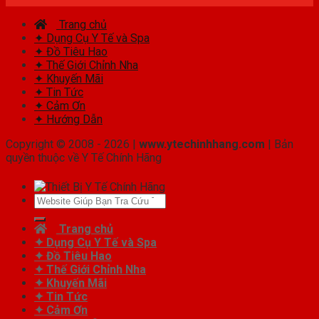
Trang chủ
✦ Dụng Cụ Y Tế và Spa
✦ Đồ Tiêu Hao
✦ Thế Giới Chỉnh Nha
✦ Khuyến Mãi
✦ Tin Tức
✦ Cảm Ơn
✦ Hướng Dẫn
Copyright © 2008 - 2026 |
www.ytechinhhang.com
| Bản
quyền thuộc về Y Tế Chính Hãng
Tìm
kiếm:
Trang chủ
✦ Dụng Cụ Y Tế và Spa
✦ Đồ Tiêu Hao
✦ Thế Giới Chỉnh Nha
✦ Khuyến Mãi
✦ Tin Tức
✦ Cảm Ơn