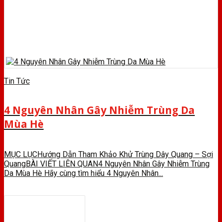
Tin Tức
4 Nguyên Nhân Gây Nhiễm Trùng Da
Mùa Hè
MỤC LỤCHướng Dẫn Tham Khảo Khử Trùng Dây Quang – Sợi
QuangBÀI VIẾT LIÊN QUAN4 Nguyên Nhân Gây Nhiễm Trùng
Da Mùa Hè Hãy cùng tìm hiểu 4 Nguyên Nhân...