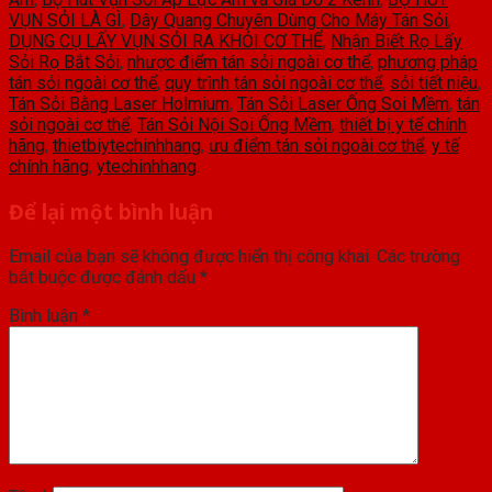
VỤN SỎI LÀ GÌ
,
Dây Quang Chuyên Dùng Cho Máy Tán Sỏi
,
DỤNG CỤ LẤY VỤN SỎI RA KHỎI CƠ THỂ
,
Nhận Biết Rọ Lấy
Sỏi Rọ Bắt Sỏi
,
nhược điểm tán sỏi ngoài cơ thể
,
phương pháp
tán sỏi ngoài cơ thể
,
quy trình tán sỏi ngoài cơ thể
,
sỏi tiết niệu
,
Tán Sỏi Bằng Laser Holmium
,
Tán Sỏi Laser Ống Soi Mềm
,
tán
sỏi ngoài cơ thể
,
Tán Sỏi Nội Soi Ống Mềm
,
thiết bị y tế chính
hãng
,
thietbiytechinhhang
,
ưu điểm tán sỏi ngoài cơ thể
,
y tế
chính hãng
,
ytechinhhang
.
Để lại một bình luận
Email của bạn sẽ không được hiển thị công khai.
Các trường
bắt buộc được đánh dấu
*
Bình luận
*