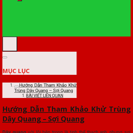
MỤC LỤC
Hướng Dẫn Tham Khảo Khử
Trùng Dây Quang – Sợi Quang
BÀI VIẾT LIÊN QUAN
Hướng Dẫn Tham Khảo Khử Trùng
Dây Quang – Sợi Quang
Dây quang
với lõi bên trong là tinh thể thạch anh, nhưng sợi