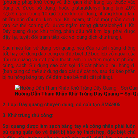
(phương pháp khử trùng và thời gian khử trùng tùy thuộc vào
dụng cụ được sử dụng) hoặc glutaraldehyd trung tính 2,0%
-2,5% ngâm trong 10 giờ trước khi sử dụng, nhưng không làm
nhiễm bẩn đầu nối kim loại. Khi ngâm, chỉ có một phần sợi đi
vào cơ thể con người được ngâm trong glutaraldehyd. ( Khi
Dây quang được khử trùng, phần đầu nối kim loại phải được
đậy lại, tuyệt đối tránh tiếp xúc với dung dịch khử trùng.).
Sau nhiều lần sử dụng sợi quang, nếu đầu ra ánh sáng không
tốt, hãy sử dụng dao công cụ đặc biệt để bóc lớp vỏ ngoài của
đầu ra quang và đặt phần thạch anh lộ ra trên một vật phẳng,
cứng, sạch. Sử dụng dao cắt sợi để cắt phần bị hư hỏng đi
(bạn cũng có thể sử dụng dao cắt để cắt nó, sau đó kéo phần
bị hư hỏng bằng tay để đảm bảo bề mặt cắt phẳng).
Hướng Dẫn Tham Khảo Khử Trùng Dây Quang – Sợi Q
2. Loại Dây quang chuyên dụng, có cấu tạo SMA905
3. Khử trùng thủ công:
Sợi quang được làm sạch bằng tay và công nhân phải luôn
sử dụng quần áo và thiết bị bảo hộ thích hợp, đặc biệt chú
ý đến các hướng dẫn do nhà sản xuất chất tẩy rửa cung