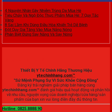
4 Nguyên Nhân Gây Nhiễm Trùng Da Mùa Hè
Tiêu Chảy Và Ngộ Độc Thực Phẩm Mùa Hè: 7 Quy Tắc
Vàng
8 Sai Lầm Khi Dùng Điều Hòa Khiến Trẻ Dễ Bệnh
Đột Quỵ Gia Tăng Vào Mùa Nắng Nóng
Phân Biệt Đúng Say Nắng Và Say Nóng
Đăng ký trải nghiệm
Thiết Bị Y Tế Chính Hãng Thương Hiệu
ytechinhhang.com™
"Sứ Mệnh Phụng Sự Vì Sức Khỏe Cộng Đồng"
Đăng ký trải nghiệm giải pháp bán hàng cùng
ytechinhhang.com™
đánh giá hiệu quả hoạt động và phản hồi
về nhu cầu, nguyện vọng của doanh nghiệp/cửa hàng/sản
phẩm của bạn xin vui lòng điền đầy đủ thông tin.
Hotline: 0825.8888.90