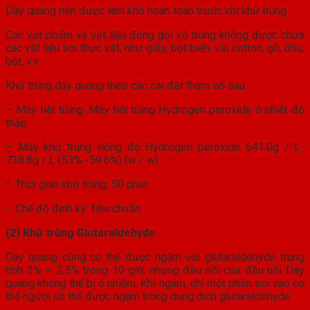
Dây quang nên được làm khô hoàn toàn trước khi khử trùng.
Các vật phẩm và vật liệu đóng gói vô trùng không được chứa
các vật liệu sợi thực vật, như giấy, bọt biển, vải cotton, gỗ, dầu,
bột, v.v.
Khử trùng dây quang theo các cài đặt tham số sau:
– Máy tiệt trùng: Máy tiệt trùng Hydrogen peroxide ở nhiệt độ
thấp
– Máy khử trùng: nồng độ Hydrogen peroxide 641.0g / L-
738.8g / L (53% -59.6%) (w / w)
– Thời gian khử trùng: 50 phút
– Chế độ định kỳ: tiêu chuẩn
(2) Khử trùng Glutaraldehyde
Dây quang cũng có thể được ngâm với glutaraldehyde trung
tính 2% ~ 2,5% trong 10 giờ, nhưng đầu nối của đầu nối Dây
quang không thể bị ô nhiễm. Khi ngâm, chỉ một phần sợi vào cơ
thể người có thể được ngâm trong dung dịch glutaraldehyde.