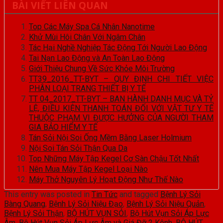
BÀI VIẾT LIÊN QUAN
Top Các Máy Spa Cá Nhân Nanotime
Khử Mùi Hôi Chân Với Ngâm Chân
Tác Hại Nghề Nghiệp Tác Động Tới Người Lao Động
Tai Nạn Lao Động và An Toàn Lao Động
Giới Thiệu Chung Về Sức Khỏe Môi Trường
TT39_2016_TT-BYT – QUY ĐỊNH CHI TIẾT VIỆC
PHÂN LOẠI TRANG THIẾT BỊ Y TẾ
TT 04_2017_TT-BYT – BAN HÀNH DANH MỤC VÀ TỶ
LỆ, ĐIỀU KIỆN THANH TOÁN ĐỐI VỚI VẬT TƯ Y TẾ
THUỘC PHẠM VI ĐƯỢC HƯỞNG CỦA NGƯỜI THAM
GIA BẢO HIỂM Y TẾ
Tán Sỏi Nội Soi Ống Mềm Bằng Laser Holmium
Nội Soi Tán Sỏi Thận Qua Da
Top Những Máy Tập Kegel Cơ Sàn Chậu Tốt Nhất
Nên Mua Máy Tập Kegel Loại Nào
Máy Thở Nguyên Lý Hoạt Động Như Thế Nào
This entry was posted in
Tin Tức
and tagged
Bệnh Lý Sỏi
Bàng Quang
,
Bệnh Lý Sỏi Niệu Đạo
,
Bệnh Lý Sỏi Niệu Quản
,
Bệnh Lý Sỏi Thận
,
BỘ HÚT VỤN SỎI
,
Bộ Hút Vụn Sỏi Áp Lực
Âm
,
Bộ Hút Vụn Sỏi Áp Lực Âm và Giá Đỡ 2 Kênh
,
BỘ HÚT