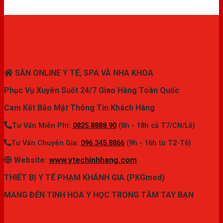
THIẾT BỊ Y TẾ CHÍNH HÃNG
SÀN ONLINE Y TẾ, SPA VÀ NHA KHOA
Phục Vụ Xuyên Suốt 24/7 Giao Hàng Toàn Quốc
Cam Kết Bảo Mật Thông Tin Khách Hàng
Tư Vấn Miễn Phí:
0825.8888.90
(8h - 18h cả T7/CN/Lễ)
Tư Vấn Chuyên Gia:
096.345.8866
(9h - 16h từ T2-T6)
Website:
www.ytechinhhang.com
THIẾT BỊ Y TẾ PHẠM KHÁNH GIA (PKGmed)
MANG ĐẾN TINH HOA Y HỌC TRONG TẦM TAY BẠN
✦ THƯƠNG HIỆU ytechinhhang.com™