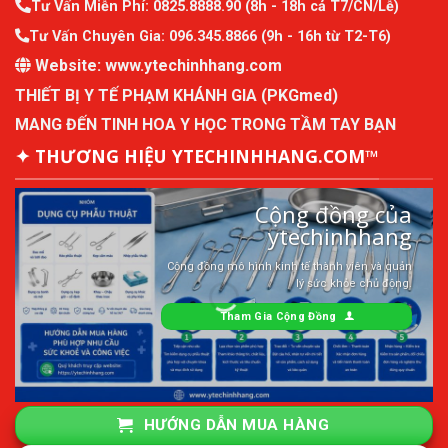
Tư Vấn Miễn Phí:
0825.8888.90
(8h - 18h cả T7/CN/Lễ)
Tư Vấn Chuyên Gia:
096.345.8866
(9h - 16h từ T2-T6)
Website:
www.ytechinhhang.com
THIẾT BỊ Y TẾ PHẠM KHÁNH GIA (PKGmed)
MANG ĐẾN TINH HOA Y HỌC TRONG TẦM TAY BẠN
✦ THƯƠNG HIỆU YTECHINHHANG.COM™
Cộng đồng của
ytechinhhang
Cộng đồng mô hình kinh tế thành viên và quản
lý sức khỏe chủ động.
Tham Gia Cộng Đồng
HƯỚNG DẪN MUA HÀNG