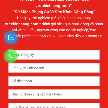
ytechinhhang.com™
"Sứ Mệnh Phụng Sự Vì Sức Khỏe Cộng Đồng"
Đăng ký trải nghiệm giải pháp bán hàng cùng
ytechinhhang.com™
đánh giá hiệu quả hoạt động và phản
hồi về nhu cầu, nguyện vọng của doanh nghiệp/cửa
hàng/sản phẩm của bạn xin vui lòng điền đầy đủ thông tin.