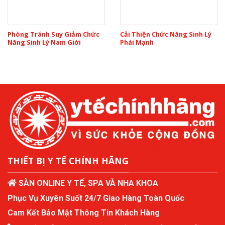
Phòng Tránh Suy Giảm Chức
Cải Thiện Chức Năng Sinh Lý
Năng Sinh Lý Nam Giới
Phái Mạnh
THIẾT BỊ Y TẾ CHÍNH HÃNG
SÀN ONLINE Y TẾ, SPA VÀ NHA KHOA
Phục Vụ Xuyên Suốt 24/7 Giao Hàng Toàn Quốc
Cam Kết Bảo Mật Thông Tin Khách Hàng