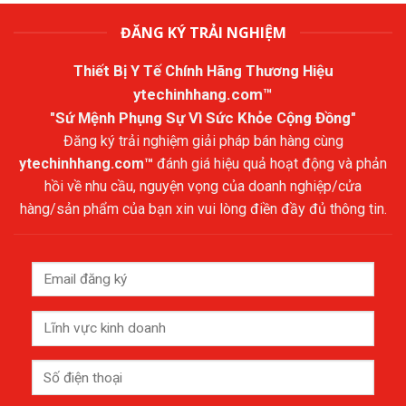
ĐĂNG KÝ TRẢI NGHIỆM
Thiết Bị Y Tế Chính Hãng Thương Hiệu
ytechinhhang.com™
"Sứ Mệnh Phụng Sự Vì Sức Khỏe Cộng Đồng"
Đăng ký trải nghiệm giải pháp bán hàng cùng
ytechinhhang.com™
đánh giá hiệu quả hoạt động và phản
hồi về nhu cầu, nguyện vọng của doanh nghiệp/cửa
hàng/sản phẩm của bạn xin vui lòng điền đầy đủ thông tin.