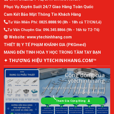
Phục Vụ Xuyên Suốt 24/7 Giao Hàng Toàn Quốc
Cam Kết Bảo Mật Thông Tin Khách Hàng
Tư Vấn Miễn Phí:
0825.8888.90
(8h - 18h cả T7/CN/Lễ)
Tư Vấn Chuyên Gia:
096.345.8866
(9h - 16h từ T2-T6)
Website:
www.ytechinhhang.com
THIẾT BỊ Y TẾ PHẠM KHÁNH GIA (PKGmed)
MANG ĐẾN TINH HOA Y HỌC TRONG TẦM TAY BẠN
✦ THƯƠNG HIỆU YTECHINHHANG.COM™
Cộng đồng của
ytechinhhang
Cộng đồng mô hình kinh tế thành viên và quản
lý sức khỏe chủ động.
Tham Gia Cộng Đồng