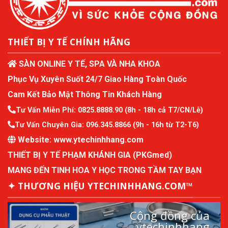
THIẾT BỊ Y TẾ CHÍNH HÃNG
SÀN ONLINE Y TẾ, SPA VÀ NHA KHOA
Phục Vụ Xuyên Suốt 24/7 Giao Hàng Toàn Quốc
Cam Kết Bảo Mật Thông Tin Khách Hàng
Tư Vấn Miễn Phí:
0825.8888.90
(8h - 18h cả T7/CN/Lễ)
Tư Vấn Chuyên Gia:
096.345.8866
(9h - 16h từ T2-T6)
Website:
www.ytechinhhang.com
THIẾT BỊ Y TẾ PHẠM KHÁNH GIA (PKGmed)
MANG ĐẾN TINH HOA Y HỌC TRONG TẦM TAY BẠN
✦ THƯƠNG HIỆU YTECHINHHANG.COM™
Cộng đồng của
ytechinhhang