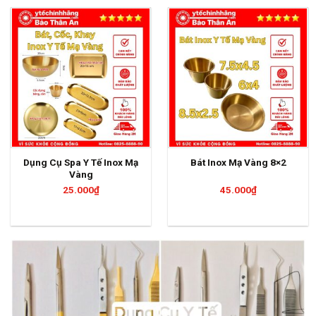
Dụng Cụ Spa Y Tế Inox Mạ
Bát Inox Mạ Vàng 8×2
Vàng
25.000
₫
45.000
₫