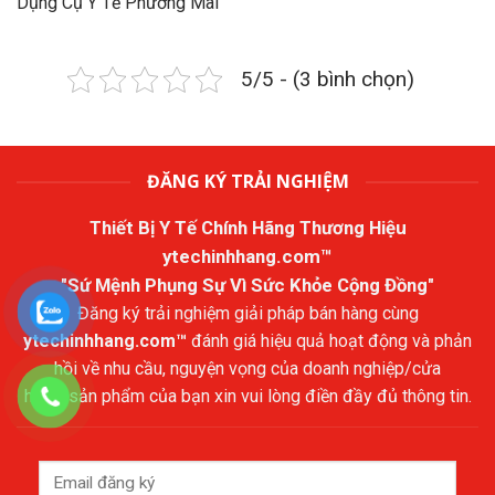
Dụng Cụ Y Tế Phương Mai
5/5 - (3 bình chọn)
ĐĂNG KÝ TRẢI NGHIỆM
Thiết Bị Y Tế Chính Hãng Thương Hiệu
ytechinhhang.com™
"Sứ Mệnh Phụng Sự Vì Sức Khỏe Cộng Đồng"
Đăng ký trải nghiệm giải pháp bán hàng cùng
ytechinhhang.com™
đánh giá hiệu quả hoạt động và phản
hồi về nhu cầu, nguyện vọng của doanh nghiệp/cửa
hàng/sản phẩm của bạn xin vui lòng điền đầy đủ thông tin.