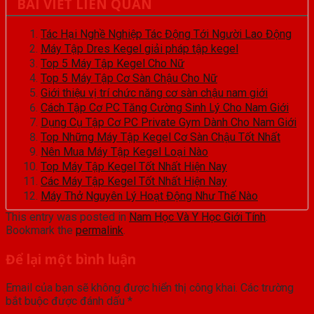
BÀI VIẾT LIÊN QUAN
Tác Hại Nghề Nghiệp Tác Động Tới Người Lao Động
Máy Tập Dres Kegel giải pháp tập kegel
Top 5 Máy Tập Kegel Cho Nữ
Top 5 Máy Tập Cơ Sàn Chậu Cho Nữ
Giới thiệu vị trí chức năng cơ sàn chậu nam giới
Cách Tập Cơ PC Tăng Cường Sinh Lý Cho Nam Giới
Dụng Cụ Tập Cơ PC Private Gym Dành Cho Nam Giới
Top Những Máy Tập Kegel Cơ Sàn Chậu Tốt Nhất
Nên Mua Máy Tập Kegel Loại Nào
Top Máy Tập Kegel Tốt Nhất Hiện Nay
Các Máy Tập Kegel Tốt Nhất Hiện Nay
Máy Thở Nguyên Lý Hoạt Động Như Thế Nào
This entry was posted in
Nam Học Và Y Học Giới Tính
.
Bookmark the
permalink
.
Để lại một bình luận
Email của bạn sẽ không được hiển thị công khai.
Các trường
bắt buộc được đánh dấu
*