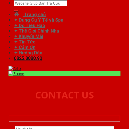
Tìm
kiếm:
Trang chủ
✦ Dụng Cụ Y Tế và Spa
✦ Đồ Tiêu Hao
✦ Thế Giới Chỉnh Nha
✦ Khuyến Mãi
✦ Tin Tức
✦ Cảm Ơn
✦ Hướng Dẫn
0825.8888.90
CONTACT US