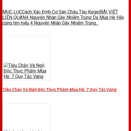
MỤC LỤCCách Xác Định Cơ Sàn Chậu Tập KegelBÀI VIẾT
LIÊN QUAN4 Nguyên Nhân Gây Nhiễm Trùng Da Mùa Hè Hãy
cùng tìm hiểu 4 Nguyên Nhân Gây Nhiễm Trùng...
Tiêu Chảy Và Ngộ Độc Thực Phẩm Mùa Hè: 7 Quy Tắc Vàng