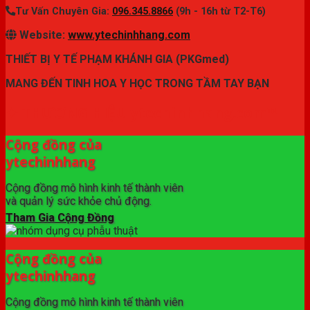
Tư Vấn Chuyên Gia:
096.345.8866
(9h - 16h từ T2-T6)
Website:
www.ytechinhhang.com
THIẾT BỊ Y TẾ PHẠM KHÁNH GIA (PKGmed)
MANG ĐẾN TINH HOA Y HỌC TRONG TẦM TAY BẠN
✦ THƯƠNG HIỆU ytechinhhang.com™
Cộng đồng của
ytechinhhang
Cộng đồng mô hình kinh tế thành viên
và quản lý sức khỏe chủ động.
Tham Gia Cộng Đồng
Cộng đồng của
ytechinhhang
Cộng đồng mô hình kinh tế thành viên