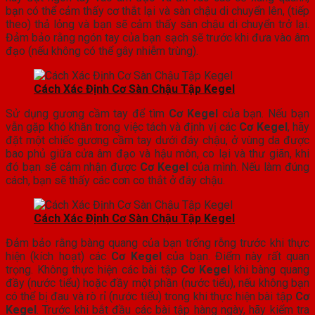
bạn có thể cảm thấy cơ thắt lại và sàn chậu di chuyển lên, (tiếp
theo) thả lỏng và bạn sẽ cảm thấy sàn chậu di chuyển trở lại.
Đảm bảo rằng ngón tay của bạn sạch sẽ trước khi đưa vào âm
đạo (nếu không có thể gây nhiễm trùng).
Cách Xác Định Cơ Sàn Chậu Tập Kegel
Sử dụng gương cầm tay để tìm
Cơ Kegel
của bạn. Nếu bạn
vẫn gặp khó khăn trong việc tách và định vị các
Cơ Kegel
, hãy
đặt một chiếc gương cầm tay dưới đáy chậu, ở vùng da được
bao phủ giữa cửa âm đạo và hậu môn, co lại và thư giãn, khi
đó bạn sẽ cảm nhận được
Cơ Kegel
của mình. Nếu làm đúng
cách, bạn sẽ thấy các cơn co thắt ở đáy chậu.
Cách Xác Định Cơ Sàn Chậu Tập Kegel
Đảm bảo rằng bàng quang của bạn trống rỗng trước khi thực
hiện (kích hoạt) các
Cơ Kegel
của bạn. Điểm này rất quan
trọng. Không thực hiện các bài tập
Cơ Kegel
khi bàng quang
đầy (nước tiểu) hoặc đầy một phần (nước tiểu), nếu không bạn
có thể bị đau và rò rỉ (nước tiểu) trong khi thực hiện bài tập
Cơ
Kegel
. Trước khi bắt đầu các bài tập hàng ngày, hãy kiểm tra