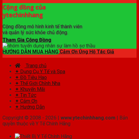
Cộng đồng của
ytechinhhang
Cộng đồng mô hình kinh tế thành viên
và quản lý sức khỏe chủ động.
Tham Gia Cộng Đồng
HƯỚNG DẪN MUA HÀNG
Cảm Ơn Ủng Hộ Tác Giả
Trang chủ
✦ Dụng Cụ Y Tế và Spa
✦ Đồ Tiêu Hao
✦ Thế Giới Chỉnh Nha
✦ Khuyến Mãi
✦ Tin Tức
✦ Cảm Ơn
✦ Hướng Dẫn
Copyright © 2008 - 2026 |
www.ytechinhhang.com
| Bản
quyền thuộc về Y Tế Chính Hãng