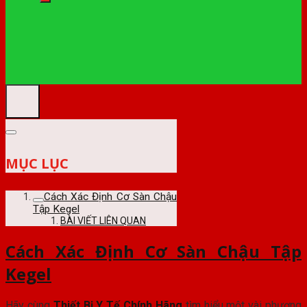
MỤC LỤC
Cách Xác Định Cơ Sàn Chậu
Tập Kegel
BÀI VIẾT LIÊN QUAN
Cách Xác Định Cơ Sàn Chậu Tập
Kegel
Hãy cùng
Thiết Bị Y Tế Chính Hãng
tìm hiểu một vài phương