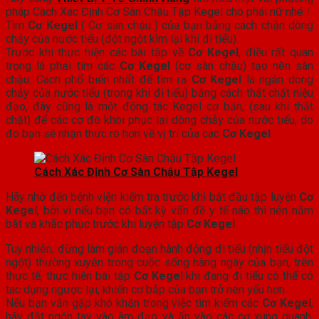
pháp Cách Xác Định Cơ Sàn Chậu Tập Kegel cho phái nữ nhé !
Tìm
Cơ Kegel
( Cơ sàn chậu ) của bạn bằng cách chặn dòng
chảy của nước tiểu (đột ngột kìm lại khi đi tiểu).
Trước khi thực hiện các bài tập về
Cơ Kegel
, điều rất quan
trọng là phải tìm các
Cơ Kegel
(cơ sàn chậu) tạo nên sàn
chậu. Cách phổ biến nhất để tìm ra
Cơ Kegel
là ngăn dòng
chảy của nước tiểu (trong khi đi tiểu) bằng cách thắt chặt niệu
đạo, đây cũng là một động tác Kegel cơ bản, (sau khi thắt
chặt) để các cơ đó khôi phục lại dòng chảy của nước tiểu, do
đó bạn sẽ nhận thức rõ hơn về vị trí của các
Cơ Kegel
.
Cách Xác Định Cơ Sàn Chậu Tập Kegel
Hãy nhớ đến bệnh viện kiểm tra trước khi bắt đầu tập luyện
Cơ
Kegel
, bởi vì nếu bạn có bất kỳ vấn đề y tế nào thì nên nắm
bắt và khắc phục trước khi luyện tập
Cơ Kegel
.
Tuy nhiên, đừng làm gián đoạn hành động đi tiểu (nhịn tiểu đột
ngột) thường xuyên trong cuộc sống hàng ngày của bạn, trên
thực tế, thực hiện bài tập
Cơ Kegel
khi đang đi tiểu có thể có
tác dụng ngược lại, khiến cơ bắp của bạn trở nên yếu hơn.
Nếu bạn vẫn gặp khó khăn trong việc tìm kiếm các
Cơ Kegel
,
hãy đặt ngón tay vào âm đạo và ấn vào các cơ xung quanh,